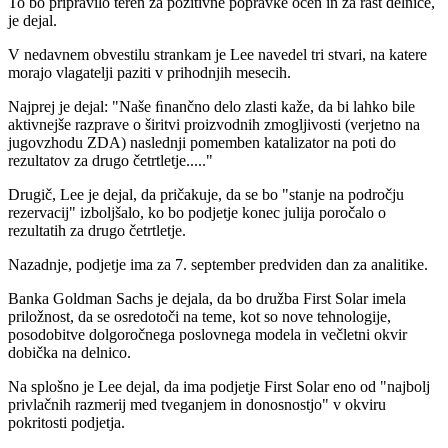
To bo pripravilo teren za pozitivne popravke ocen in za rast delnice,
je dejal.
V nedavnem obvestilu strankam je Lee navedel tri stvari, na katere
morajo vlagatelji paziti v prihodnjih mesecih.
Najprej je dejal: "Naše ﬁnančno delo zlasti kaže, da bi lahko bile
aktivnejše razprave o širitvi proizvodnih zmogljivosti (verjetno na
jugovzhodu ZDA) naslednji pomemben katalizator na poti do
rezultatov za drugo četrtletje....."
Drugič, Lee je dejal, da pričakuje, da se bo "stanje na področju
rezervacij" izboljšalo, ko bo podjetje konec julija poročalo o
rezultatih za drugo četrtletje.
Nazadnje, podjetje ima za 7. september predviden dan za analitike.
Banka Goldman Sachs je dejala, da bo družba First Solar imela
priložnost, da se osredotoči na teme, kot so nove tehnologije,
posodobitve dolgoročnega poslovnega modela in večletni okvir
dobička na delnico.
Na splošno je Lee dejal, da ima podjetje First Solar eno od "najbolj
privlačnih razmerij med tveganjem in donosnostjo" v okviru
pokritosti podjetja.