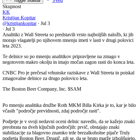
Feed
Toggle Sidebar
Skupnost
KK
Kristijan Kopitar
@kristijankopitar
·
Jul 3
·
Jul 3
Analitiki z Wall Streeta so predstavili vrsto najboljših naložb, ki jih
morajo vlagatelji po njihovem mnenju imeti v lasti v drugi polovici
leta 2023.
Te delnice so po mnenju analitikov pripravljene na zmago v
negotovem makro okolju in imajo močan zagon rasti do konca leta.
CNBC Pro je prečesal vrhunske raziskave z Wall Streeta in poiskal
zmagovalne delnice za drugo polovico leta.
The Boston Beer Company, Inc.
$SAM
Po mnenju analitika družbe Roth MKM Billa Kirka je to, kar je bilo
včasih "področje previdnosti, zdaj področje rasti".
Podjetje je v svoji nedavni oceni delnic navedlo, da se kažejo znaki
preobrata na dveh ključnih področjih: prvič, obstajajo znaki
stabilizacije za blagovno znamko trde brezalkoholne pijače Truly
podjetja Boston Beer. Drugič, zdi se, da se bruto marže izboljšujejo.