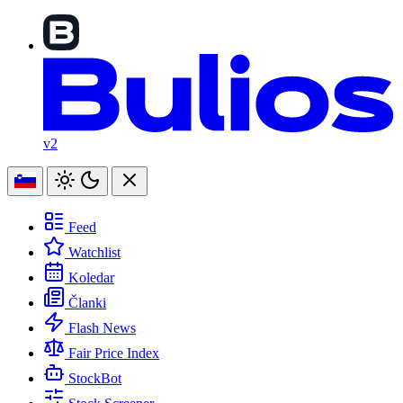
v2
Feed
Watchlist
Koledar
Članki
Flash News
Fair Price Index
StockBot