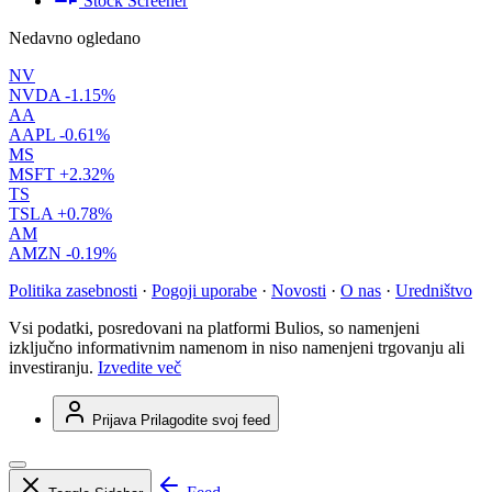
Stock Screener
Nedavno ogledano
NV
NVDA
-1.15%
AA
AAPL
-0.61%
MS
MSFT
+2.32%
TS
TSLA
+0.78%
AM
AMZN
-0.19%
Politika zasebnosti
·
Pogoji uporabe
·
Novosti
·
O nas
·
Uredništvo
Vsi podatki, posredovani na platformi Bulios, so namenjeni
izključno informativnim namenom in niso namenjeni trgovanju ali
investiranju.
Izvedite več
Prijava
Prilagodite svoj feed