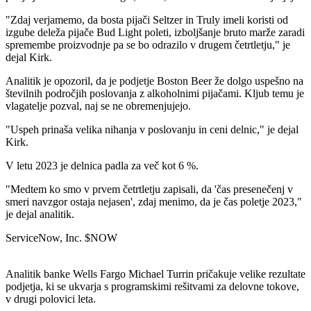
"Zdaj verjamemo, da bosta pijači Seltzer in Truly imeli koristi od
izgube deleža pijače Bud Light poleti, izboljšanje bruto marže zaradi
spremembe proizvodnje pa se bo odrazilo v drugem četrtletju," je
dejal Kirk.
Analitik je opozoril, da je podjetje Boston Beer že dolgo uspešno na
številnih področjih poslovanja z alkoholnimi pijačami. Kljub temu je
vlagatelje pozval, naj se ne obremenjujejo.
"Uspeh prinaša velika nihanja v poslovanju in ceni delnic," je dejal
Kirk.
V letu 2023 je delnica padla za več kot 6 %.
"Medtem ko smo v prvem četrtletju zapisali, da 'čas presenečenj v
smeri navzgor ostaja nejasen', zdaj menimo, da je čas poletje 2023,"
je dejal analitik.
ServiceNow, Inc.
$NOW
Analitik banke Wells Fargo Michael Turrin pričakuje velike rezultate
podjetja, ki se ukvarja s programskimi rešitvami za delovne tokove,
v drugi polovici leta.