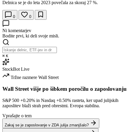
Delnica se je do leta 2023 povečala za skoraj 27 %.
0
0
Ni komentarjev
Bodite prvi, ki deli svoje misli.
⌘
K
StockBot
Live
Tržne razmere
Wall Street
Wall Street višje po šibkem poročilu o zaposlovanju
S&P 500
+0.20%
in Nasdaq
+0.50%
rasteta, ker upad julijskih
zaposlitev blaži strah pred obrestmi. Evropa stabilna.
Vprašajte o tem
Zakaj se je zaposlovanje v ZDA julija zmanjšalo?