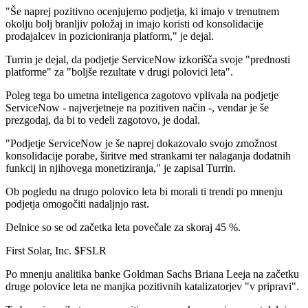
"Še naprej pozitivno ocenjujemo podjetja, ki imajo v trenutnem
okolju bolj branljiv položaj in imajo koristi od konsolidacije
prodajalcev in pozicioniranja platform," je dejal.
Turrin je dejal, da podjetje ServiceNow izkorišča svoje "prednosti
platforme" za "boljše rezultate v drugi polovici leta".
Poleg tega bo umetna inteligenca zagotovo vplivala na podjetje
ServiceNow - najverjetneje na pozitiven način -, vendar je še
prezgodaj, da bi to vedeli zagotovo, je dodal.
"Podjetje ServiceNow je še naprej dokazovalo svojo zmožnost
konsolidacije porabe, širitve med strankami ter nalaganja dodatnih
funkcij in njihovega monetiziranja," je zapisal Turrin.
Ob pogledu na drugo polovico leta bi morali ti trendi po mnenju
podjetja omogočiti nadaljnjo rast.
Delnice so se od začetka leta povečale za skoraj 45 %.
First Solar, Inc.
$FSLR
Po mnenju analitika banke Goldman Sachs Briana Leeja na začetku
druge polovice leta ne manjka pozitivnih katalizatorjev "v pripravi".