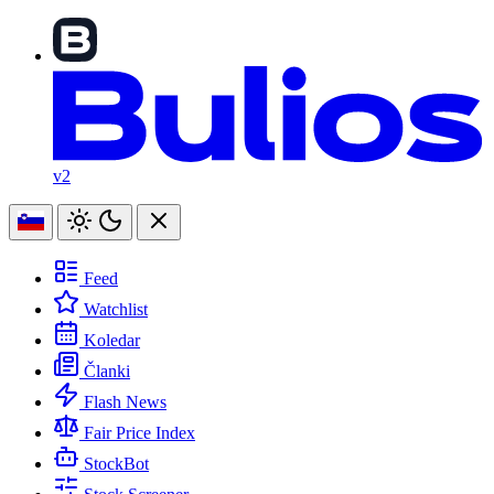
v2
Feed
Watchlist
Koledar
Članki
Flash News
Fair Price Index
StockBot