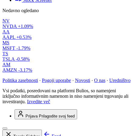
Stock Screener
Nedavno ogledano
NV
NVDA
+1.09%
AA
AAPL
+0.53%
MS
MSFT
-1.79%
TS
TSLA
-0.58%
AM
AMZN
-3.17%
Politika zasebnosti
·
Pogoji uporabe
·
Novosti
·
O nas
·
Uredništvo
Vsi podatki, posredovani na platformi Bulios, so namenjeni
izključno informativnim namenom in niso namenjeni trgovanju ali
investiranju.
Izvedite več
Prijava
Prilagodite svoj feed