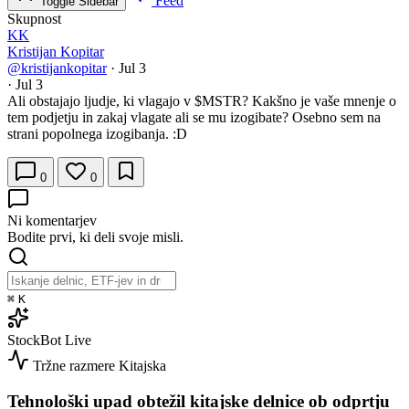
Feed
Toggle Sidebar
Skupnost
KK
Kristijan Kopitar
@kristijankopitar
·
Jul 3
·
Jul 3
Ali obstajajo ljudje, ki vlagajo v
$MSTR
? Kakšno je vaše mnenje o
tem podjetju in zakaj vlagate ali se mu izogibate? Osebno sem na
strani popolnega izogibanja. :D
0
0
Ni komentarjev
Bodite prvi, ki deli svoje misli.
⌘
K
StockBot
Live
Tržne razmere
Kitajska
Tehnološki upad obtežil kitajske delnice ob odprtju