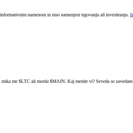
 informativnim namenom in niso namenjeni trgovanju ali investiranju.
I
a, mika me
$LTC
ali morda
$MAIN
. Kaj menite vi? Seveda se zavedam 