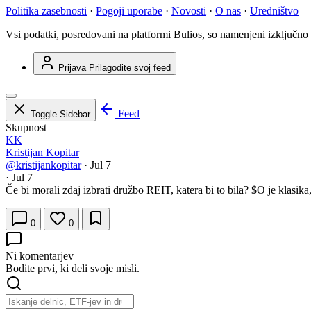
Politika zasebnosti
·
Pogoji uporabe
·
Novosti
·
O nas
·
Uredništvo
Vsi podatki, posredovani na platformi Bulios, so namenjeni izključno
Prijava
Prilagodite svoj feed
Feed
Toggle Sidebar
Skupnost
KK
Kristijan Kopitar
@kristijankopitar
·
Jul 7
·
Jul 7
Če bi morali zdaj izbrati družbo REIT, katera bi to bila?
$O
je klasik
0
0
Ni komentarjev
Bodite prvi, ki deli svoje misli.