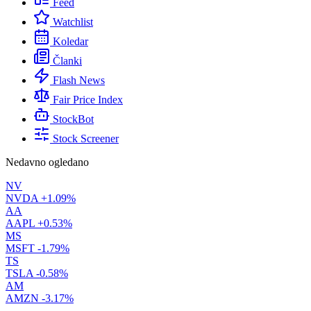
Feed
Watchlist
Koledar
Članki
Flash News
Fair Price Index
StockBot
Stock Screener
Nedavno ogledano
NV
NVDA
+1.09%
AA
AAPL
+0.53%
MS
MSFT
-1.79%
TS
TSLA
-0.58%
AM
AMZN
-3.17%