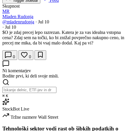
Feed
Toggle Sidebar
Skupnost
MR
Mladen Rudonja
@mladenrudonja
·
Jul 10
·
Jul 10
$O
je zdaj precej lepo razrezan. Katera je za vas idealna vstopna
cena? Zdaj sem na točki, ko bi znižal povprečno nakupno ceno, in
precej me mika, da bi vsaj malo dodal. Kaj pa vi?
0
0
Ni komentarjev
Bodite prvi, ki deli svoje misli.
⌘
K
StockBot
Live
Tržne razmere
Wall Street
Tehnološki sektor vodi rast ob šibkih podatkih o