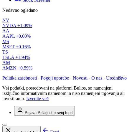
Stock Screener
Nedavno ogledano
NV
NVDA
+1.09%
AA
AAPL
+0.60%
MS
MSFT
+0.16%
TS
TSLA
+1.94%
AM
AMZN
+0.59%
Politika zasebnosti
·
Pogoji uporabe
·
Novosti
·
O nas
·
Uredništvo
Vsi podatki, posredovani na platformi Bulios, so namenjeni
izključno informativnim namenom in niso namenjeni trgovanju ali
investiranju.
Izvedite več
Prijava
Prilagodite svoj feed