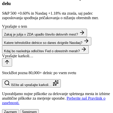
delu
S&P 500
+0.60%
in Nasdaq
+1.18%
sta zrasla, saj padec
zaposlovanja spodbuja pričakovanja o nižanju obrestnih mer.
Vprašajte o tem
Zakaj je julija v ZDA upadlo število delovnih mest?
Katere tehnološke delnice so danes dvignile Nasdaq?
Kdaj bo naslednja odločitev Fed o obrestnih merah?
StockBot pozna 80,000+ delnic po vsem svetu
Iščite ali vprašajte karkoli…
Uporabljamo nujne piškotke za delovanje spletnega mesta in izbirne
analitične piškotke za merjenje uporabe.
Preberite naš Pravilnik o
zasebnosti.
Zavrnem
Sprejmem