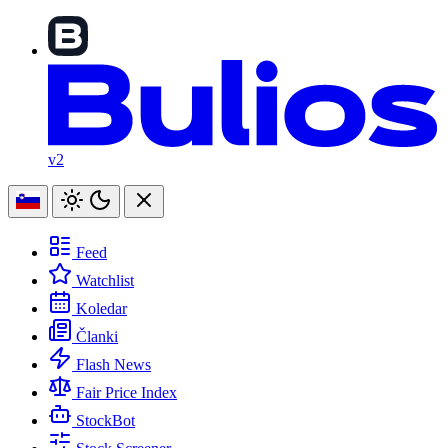
v2
Feed
Watchlist
Koledar
Članki
Flash News
Fair Price Index
StockBot