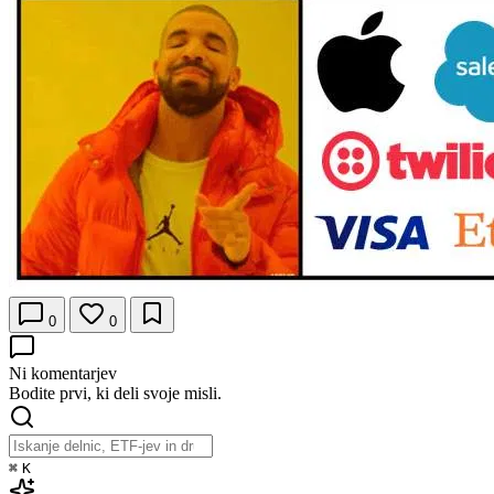
0
0
Ni komentarjev
Bodite prvi, ki deli svoje misli.
⌘
K