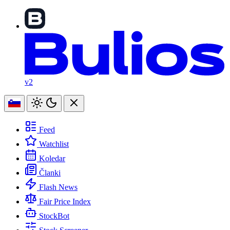
v2
Feed
Watchlist
Koledar
Članki
Flash News
Fair Price Index
StockBot