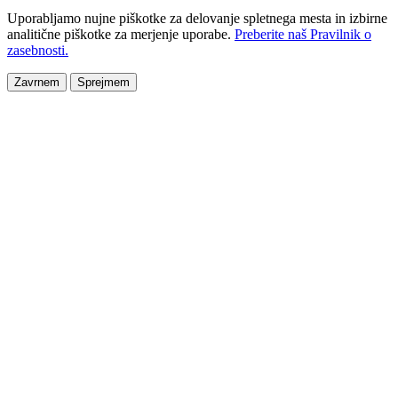
Uporabljamo nujne piškotke za delovanje spletnega mesta in izbirne
analitične piškotke za merjenje uporabe.
Preberite naš Pravilnik o
zasebnosti.
Zavrnem
Sprejmem