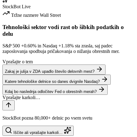
StockBot
Live
Tržne razmere
Wall Street
Tehnološki sektor vodi rast ob šibkih podatkih o
delu
S&P 500
+0.60%
in Nasdaq
+1.18%
sta zrasla, saj padec
zaposlovanja spodbuja pričakovanja o nižanju obrestnih mer.
Vprašajte o tem
Zakaj je julija v ZDA upadlo število delovnih mest?
Katere tehnološke delnice so danes dvignile Nasdaq?
Kdaj bo naslednja odločitev Fed o obrestnih merah?
StockBot pozna 80,000+ delnic po vsem svetu
Iščite ali vprašajte karkoli…