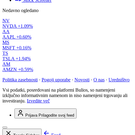
Stock Screener
Nedavno ogledano
NV
NVDA
+1.09%
AA
AAPL
+0.60%
MS
MSFT
+0.16%
TS
TSLA
+1.94%
AM
AMZN
+0.59%
Politika zasebnosti
·
Pogoji uporabe
·
Novosti
·
O nas
·
Uredništvo
Vsi podatki, posredovani na platformi Bulios, so namenjeni
izključno informativnim namenom in niso namenjeni trgovanju ali
investiranju.
Izvedite več
Prijava
Prilagodite svoj feed