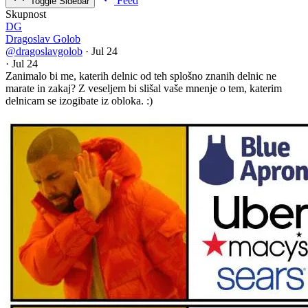
Feed
Toggle Sidebar
Skupnost
DG
Dragoslav Golob
@dragoslavgolob
·
Jul 24
·
Jul 24
Zanimalo bi me, katerih delnic od teh splošno znanih delnic ne
marate in zakaj? Z veseljem bi slišal vaše mnenje o tem, katerim
delnicam se izogibate iz obloka. :)