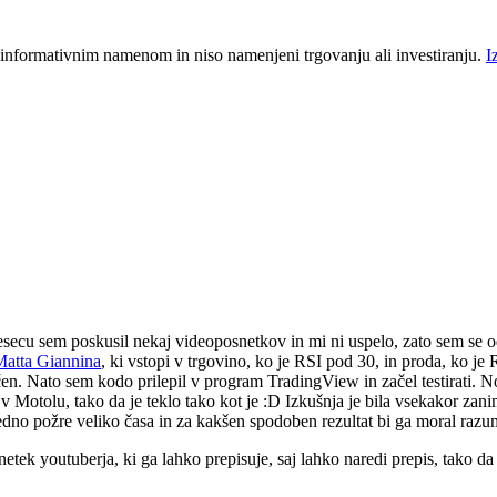
 informativnim namenom in niso namenjeni trgovanju ali investiranju.
I
secu sem poskusil nekaj videoposnetkov in mi ni uspelo, zato sem se 
atta Giannina
, ki vstopi v trgovino, ko je RSI pod 30, in proda, ko je 
očen. Nato sem kodo prilepil v program TradingView in začel testirati
 Motolu, tako da je teklo tako kot je :D Izkušnja je bila vsekakor zani
 vedno požre veliko časa in za kakšen spodoben rezultat bi ga moral razu
etek youtuberja, ki ga lahko prepisuje, saj lahko naredi prepis, tako da