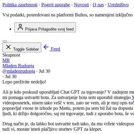
Politika zasebnosti
·
Pogoji uporabe
·
Novosti
·
O nas
·
Uredništvo
Vsi podatki, posredovani na platformi Bulios, so namenjeni izključno
Prijava
Prilagodite svoj feed
Feed
Toggle Sidebar
Skupnost
MR
Mladen Rudonja
@mladenrudonja
·
Jul 30
·
Jul 30
Lepo preživite nedeljo!
Ali je kdo poskusil uporabljati Chat GPT za trgovanje? V zadnjem me
mi pomaga ustvariti bota. Za ustvarjanje bota sem uporabil strategijo
M
videoposnetek, nisem tako vešč v tem, zato ne vem, ali je moj opis t
popravljal vnose in izhode po Mattu, potem pa sem bil žal na dopustu v
ljudi, ki držijo dolgoročno, saj mi trgovanje, tudi z uporabo bota, še
Drug način je, da lahko bot ustvarite tudi tako, da mu vržete videoposn
tudi vi, morate imeti plačljivo storitev GPT za klepet.