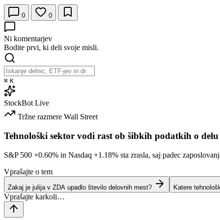
0
0
Ni komentarjev
Bodite prvi, ki deli svoje misli.
⌘
K
StockBot
Live
Tržne razmere
Wall Street
Tehnološki sektor vodi rast ob šibkih podatkih o delu
S&P 500
+0.60%
in Nasdaq
+1.18%
sta zrasla, saj padec zaposlovan
Vprašajte o tem
Zakaj je julija v ZDA upadlo število delovnih mest?
Katere tehnološ