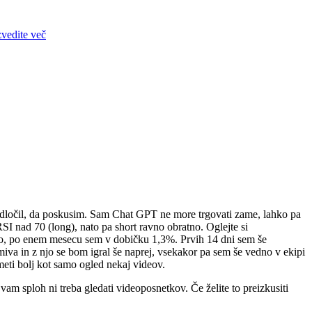
zvedite več
odločil, da poskusim. Sam Chat GPT ne more trgovati zame, lahko pa
RSI nad 70 (long), nato pa short ravno obratno. Oglejte si
. No, po enem mesecu sem v dobičku 1,3%. Prvih 14 dni sem še
miva in z njo se bom igral še naprej, vsekakor pa sem še vedno v ekipi
meti bolj kot samo ogled nekaj videov.
 vam sploh ni treba gledati videoposnetkov. Če želite to preizkusiti