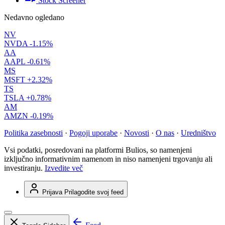
Stock Screener
Nedavno ogledano
NV
NVDA
-1.15%
AA
AAPL
-0.61%
MS
MSFT
+2.32%
TS
TSLA
+0.78%
AM
AMZN
-0.19%
Politika zasebnosti
·
Pogoji uporabe
·
Novosti
·
O nas
·
Uredništvo
Vsi podatki, posredovani na platformi Bulios, so namenjeni
izključno informativnim namenom in niso namenjeni trgovanju ali
investiranju.
Izvedite več
Prijava
Prilagodite svoj feed