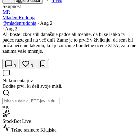
Feed
Toggle Sidebar
Skupnost
MR
Mladen Rudonja
@mladenrudonja
·
Aug 2
·
Aug 2
Ali boste izkoristili današnje padce ali menite, da bi se lahko ta
padec raztegnil na več dni? Zame je to prvič v življenju, da sem bil
priča nečemu takemu, kot je znižanje bonitetne ocene ZDA, zato me
zanima vaše mnenje.
0
0
Ni komentarjev
Bodite prvi, ki deli svoje misli.
⌘
K
StockBot
Live
Tržne razmere
Kitajska