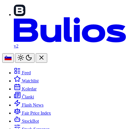
v2
Feed
Watchlist
Koledar
Članki
Flash News
Fair Price Index
StockBot