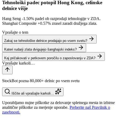
Tehnološki padec potopil Hong Kong, celinske
delnice višje
Hang Seng
-1.50%
padel ob razprodaji tehnologije v ZDA.
Shanghai Composite
+0.57%
zrasel zaradi dražjega zlata.
Vprašajte o tem
Zakaj se tehnološke delnice prodajajo po vsem svetu?
Kateri rudarji zlata dvigujejo šanghajski indeks?
Kaj pričakovati v petkovem poročilu o zaposlovanju v ZDA?
StockBot pozna 80,000+ delnic po vsem svetu
Iščite ali vprašajte karkoli…
Uporabljamo nujne piškotke za delovanje spletnega mesta in izbirne
analitične piškotke za merjenje uporabe.
Preberite naš Pravilnik o
zasebnosti.