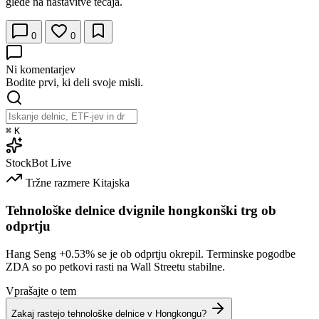
glede na nastavitve tečaja.
0
0
Ni komentarjev
Bodite prvi, ki deli svoje misli.
⌘
K
StockBot
Live
Tržne razmere
Kitajska
Tehnološke delnice dvignile hongkonški trg ob
odprtju
Hang Seng
+0.53%
se je ob odprtju okrepil. Terminske pogodbe
ZDA so po petkovi rasti na Wall Streetu stabilne.
Vprašajte o tem
Zakaj rastejo tehnološke delnice v Hongkongu?