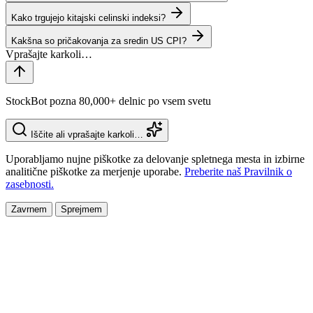
Kako trgujejo kitajski celinski indeksi?
Kakšna so pričakovanja za sredin US CPI?
StockBot pozna 80,000+ delnic po vsem svetu
Iščite ali vprašajte karkoli…
Uporabljamo nujne piškotke za delovanje spletnega mesta in izbirne
analitične piškotke za merjenje uporabe.
Preberite naš Pravilnik o
zasebnosti.
Zavrnem
Sprejmem