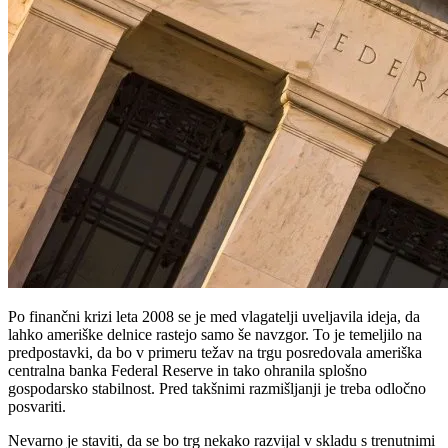
Po finančni krizi leta 2008 se je med vlagatelji uveljavila ideja, da
lahko ameriške delnice rastejo samo še navzgor. To je temeljilo na
predpostavki, da bo v primeru težav na trgu posredovala ameriška
centralna banka Federal Reserve in tako ohranila splošno
gospodarsko stabilnost. Pred takšnimi razmišljanji je treba odločno
posvariti.
Nevarno je staviti, da se bo trg nekako razvijal v skladu s trenutnimi