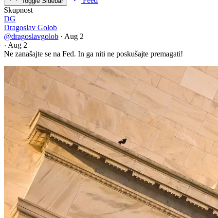
Feed
Toggle Sidebar
Skupnost
DG
Dragoslav Golob
@dragoslavgolob
·
Aug 2
·
Aug 2
Ne zanašajte se na Fed. In ga niti ne poskušajte premagati!