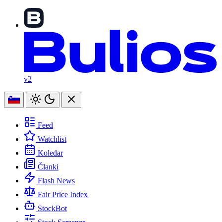
v2
Feed
Watchlist
Koledar
Članki
Flash News
Fair Price Index
StockBot