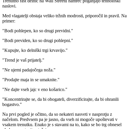
Trenutno rast delnic na Wall Streetu namreč poganjajo tehnološki
naslovi.
Med vlagatelji obstaja veliko tržnih modrosti, priporočil in pravil. Na
primer:
"Bodi pohlepen, ko so drugi previdni."
"Bodi previden, ko so drugi pohlepni."
"Kupujte, ko delniški trgi krvavijo."
"Trend je vaš prijatelj."
"Ne ujemi padajočega noža."
"Prodajte maja in se umaknite."
"Ne dajte vseh jajc v eno košarico."
"Koncentrirajte se, da bi obogateli, diverzificirajte, da bi ohranili
bogastvo."
Na prvi pogled je očitno, da so nekateri nasveti v nasprotju z
načelom. Predvsem pa je jasno, da vseh ni mogoče upoštevati v
vsakem trenutku. Enako je s stavami na to, kako se bo trg obnesel