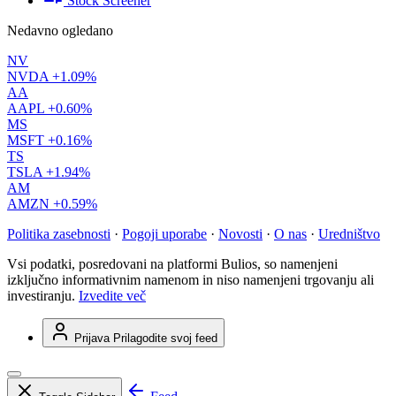
Stock Screener
Nedavno ogledano
NV
NVDA
+1.09%
AA
AAPL
+0.60%
MS
MSFT
+0.16%
TS
TSLA
+1.94%
AM
AMZN
+0.59%
Politika zasebnosti
·
Pogoji uporabe
·
Novosti
·
O nas
·
Uredništvo
Vsi podatki, posredovani na platformi Bulios, so namenjeni
izključno informativnim namenom in niso namenjeni trgovanju ali
investiranju.
Izvedite več
Prijava
Prilagodite svoj feed