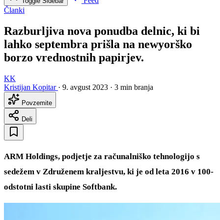
Feed
Toggle Sidebar
Članki
Razburljiva nova ponudba delnic, ki bi
lahko septembra prišla na newyorško
borzo vrednostnih papirjev.
KK
Kristijan Kopitar
·
9. avgust 2023
·
3 min branja
Povzemite
Deli
ARM Holdings, podjetje za računalniško tehnologijo s
sedežem v Združenem kraljestvu, ki je od leta 2016 v 100-
odstotni lasti skupine Softbank.