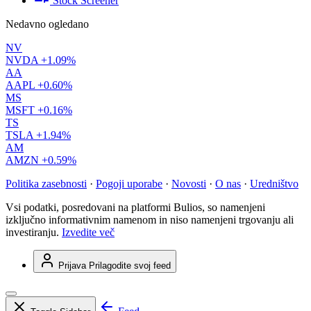
Stock Screener
Nedavno ogledano
NV
NVDA
+1.09%
AA
AAPL
+0.60%
MS
MSFT
+0.16%
TS
TSLA
+1.94%
AM
AMZN
+0.59%
Politika zasebnosti
·
Pogoji uporabe
·
Novosti
·
O nas
·
Uredništvo
Vsi podatki, posredovani na platformi Bulios, so namenjeni
izključno informativnim namenom in niso namenjeni trgovanju ali
investiranju.
Izvedite več
Prijava
Prilagodite svoj feed