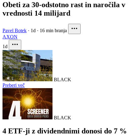
Obeti za 30-odstotno rast in naročila v
vrednosti 14 milijard
Pavel Botek
·
1d
·
16 min branja
AXON
1d
BLACK
Preberi več
BLACK
4 ETF-ji z dividendnimi donosi do 7 %