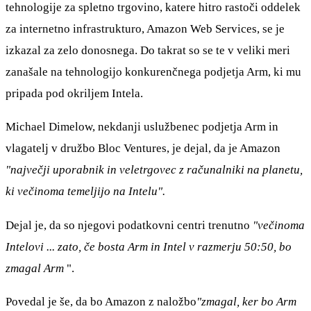
tehnologije za spletno trgovino, katere hitro rastoči oddelek
za internetno infrastrukturo, Amazon Web Services, se je
izkazal za zelo donosnega. Do takrat so se te v veliki meri
zanašale na tehnologijo konkurenčnega podjetja Arm, ki mu
pripada pod okriljem Intela.
Michael Dimelow, nekdanji uslužbenec podjetja Arm in
vlagatelj v družbo Bloc Ventures, je dejal, da je Amazon
"največji uporabnik in veletrgovec z računalniki na planetu,
ki večinoma temeljijo na Intelu".
Dejal je, da so njegovi podatkovni centri trenutno
"večinoma
Intelovi ... zato, če bosta Arm in Intel v razmerju 50:50, bo
zmagal Arm
".
Povedal je še, da bo Amazon z naložbo
"zmagal, ker bo Arm