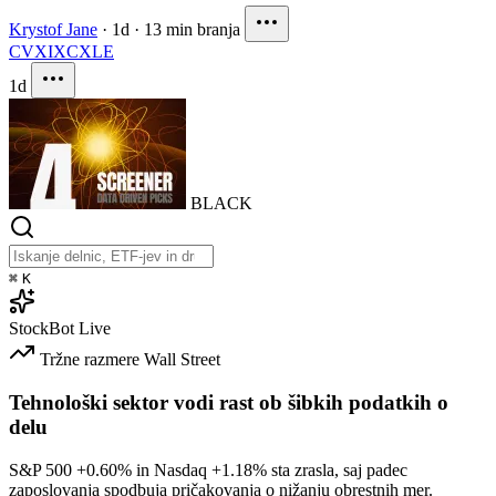
Krystof Jane
·
1d
·
13 min branja
CVX
IXC
XLE
1d
BLACK
⌘
K
StockBot
Live
Tržne razmere
Wall Street
Tehnološki sektor vodi rast ob šibkih podatkih o
delu
S&P 500
+0.60%
in Nasdaq
+1.18%
sta zrasla, saj padec
zaposlovanja spodbuja pričakovanja o nižanju obrestnih mer.