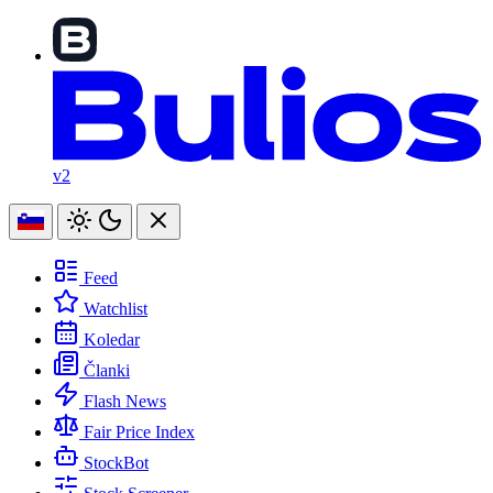
v2
Feed
Watchlist
Koledar
Članki
Flash News
Fair Price Index
StockBot