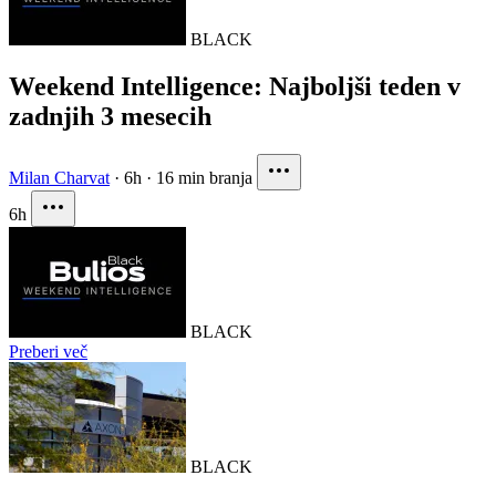
BLACK
Weekend Intelligence: Najboljši teden v
zadnjih 3 mesecih
Milan Charvat
·
6h
·
16 min branja
6h
BLACK
Preberi več
BLACK