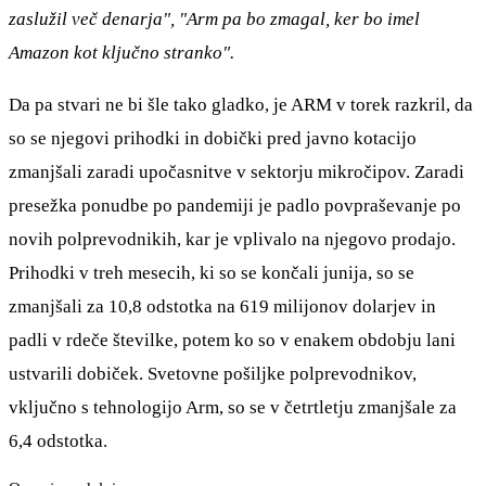
zaslužil več denarja", "Arm pa bo zmagal, ker bo imel
Amazon kot ključno stranko".
Da pa stvari ne bi šle tako gladko, je ARM v torek razkril, da
so se njegovi prihodki in dobički pred javno kotacijo
zmanjšali zaradi upočasnitve v sektorju mikročipov. Zaradi
presežka ponudbe po pandemiji je padlo povpraševanje po
novih polprevodnikih, kar je vplivalo na njegovo prodajo.
Prihodki v treh mesecih, ki so se končali junija, so se
zmanjšali za 10,8 odstotka na 619 milijonov dolarjev in
padli v rdeče številke, potem ko so v enakem obdobju lani
ustvarili dobiček. Svetovne pošiljke polprevodnikov,
vključno s tehnologijo Arm, so se v četrtletju zmanjšale za
6,4 odstotka.