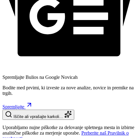
Spremljajte Bulios na Google Novicah
Bodite med prvimi, ki izveste za nove analize, novice in premike na
trgih.
Spremljajte
Iščite ali vprašajte karkoli…
Uporabljamo nujne piškotke za delovanje spletnega mesta in izbirne
analitične piškotke za merjenje uporabe.
Preberite naš Pravilnik o