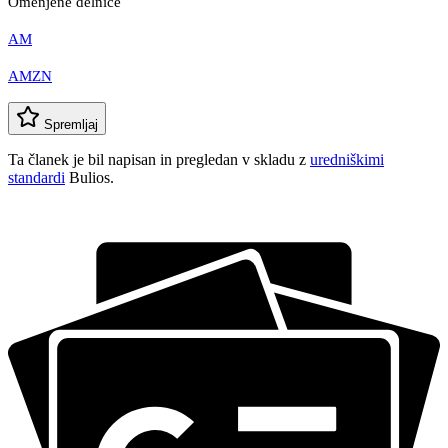
Omenjene delnice
AM
AMZN
Spremljaj
Ta članek je bil napisan in pregledan v skladu z
uredniškimi
standardi
Bulios.