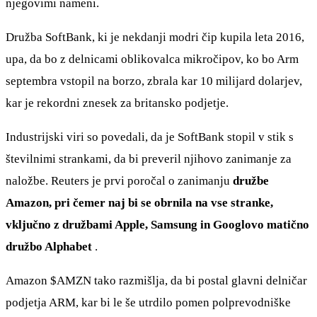
njegovimi nameni.
Družba SoftBank, ki je nekdanji modri čip kupila leta 2016,
upa, da bo z delnicami oblikovalca mikročipov, ko bo Arm
septembra vstopil na borzo, zbrala kar 10 milijard dolarjev,
kar je rekordni znesek za britansko podjetje.
Industrijski viri so povedali, da je SoftBank stopil v stik s
številnimi strankami, da bi preveril njihovo zanimanje za
naložbe. Reuters je prvi poročal o zanimanju
družbe
Amazon, pri čemer naj bi se obrnila na vse stranke,
vključno z družbami Apple, Samsung in Googlovo matično
družbo Alphabet
.
Amazon
$AMZN
tako razmišlja, da bi postal glavni delničar
podjetja ARM, kar bi le še utrdilo pomen polprevodniške