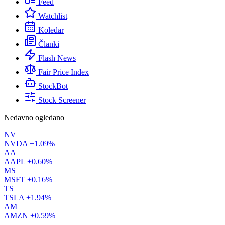
Feed
Watchlist
Koledar
Članki
Flash News
Fair Price Index
StockBot
Stock Screener
Nedavno ogledano
NV
NVDA
+1.09%
AA
AAPL
+0.60%
MS
MSFT
+0.16%
TS
TSLA
+1.94%
AM
AMZN
+0.59%