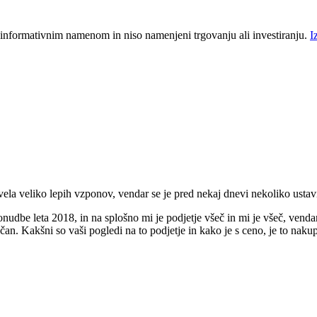
 informativnim namenom in niso namenjeni trgovanju ali investiranju.
I
ela veliko lepih vzponov, vendar se je pred nekaj dnevi nekoliko ustavi
ponudbe leta 2018, in na splošno mi je podjetje všeč in mi je všeč, venda
an. Kakšni so vaši pogledi na to podjetje in kako je s ceno, je to naku