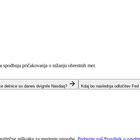
ja spodbuja pričakovanja o nižanju obrestnih mer.
ke delnice so danes dvignile Nasdaq?
Kdaj bo naslednja odločitev Fed
nalitične piškotke za merjenje uporabe.
Preberite naš Pravilnik o zasebn