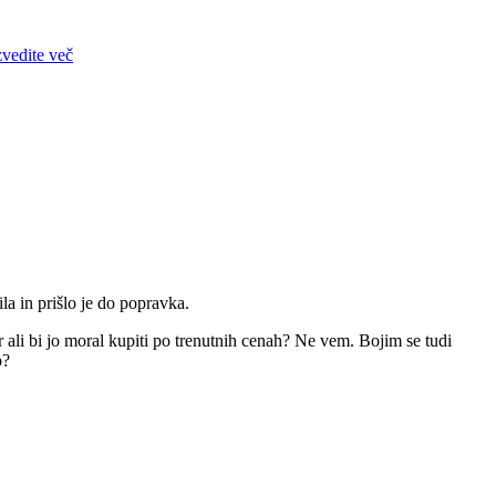
zvedite več
la in prišlo je do popravka.
r ali bi jo moral kupiti po trenutnih cenah? Ne vem. Bojim se tudi
p?