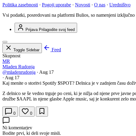
Politika zasebnosti
·
Pogoji uporabe
·
Novosti
·
O nas
·
Uredništvo
Vsi podatki, posredovani na platformi Bulios, so namenjeni izključno
Prijava
Prilagodite svoj feed
Feed
Toggle Sidebar
Skupnost
MR
Mladen Rudonja
@mladenrudonja
·
Aug 17
·
Aug 17
Kaj menite o storitvi Spotify
$SPOT
? Delnica je v zadnjem času doživ
Z delnico se še vedno trguje po ceni, ki je nižja od njene prve javne 
družbe
$AAPL
in njene glasbe Apple music, saj je konkurent zelo moč
0
0
Ni komentarjev
Bodite prvi, ki deli svoje misli.