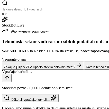
⌘
K
StockBot
Live
Tržne razmere
Wall Street
Tehnološki sektor vodi rast ob šibkih podatkih o delu
S&P 500
+0.60%
in Nasdaq
+1.18%
sta zrasla, saj padec zaposlovan
Vprašajte o tem
Zakaj je julija v ZDA upadlo število delovnih mest?
Katere tehnološ
StockBot pozna 80,000+ delnic po vsem svetu
Iščite ali vprašajte karkoli…
Uporabljamo nujne piškotke za delovanje spletnega mesta in izbirne a