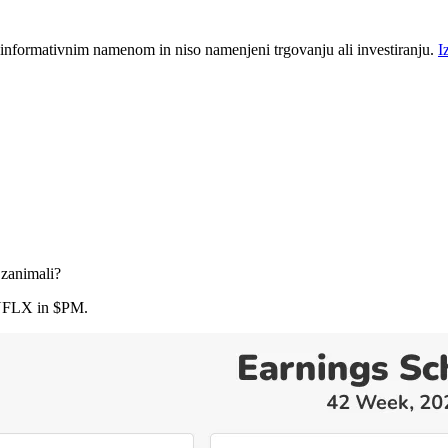
 informativnim namenom in niso namenjeni trgovanju ali investiranju.
I
 zanimali?
NFLX
in
$PM
.