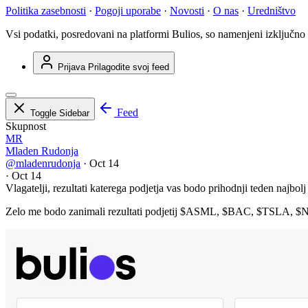
Politika zasebnosti
·
Pogoji uporabe
·
Novosti
·
O nas
·
Uredništvo
Vsi podatki, posredovani na platformi Bulios, so namenjeni izključno
Prijava
Prilagodite svoj feed
Feed
Toggle Sidebar
Skupnost
MR
Mladen Rudonja
@mladenrudonja
·
Oct 14
·
Oct 14
Vlagatelji, rezultati katerega podjetja vas bodo prihodnji teden najbolj
Zelo me bodo zanimali rezultati podjetij
$ASML
,
$BAC
,
$TSLA
,
$