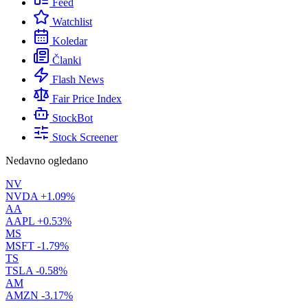
Feed
Watchlist
Koledar
Članki
Flash News
Fair Price Index
StockBot
Stock Screener
Nedavno ogledano
NV
NVDA
+1.09%
AA
AAPL
+0.53%
MS
MSFT
-1.79%
TS
TSLA
-0.58%
AM
AMZN
-3.17%