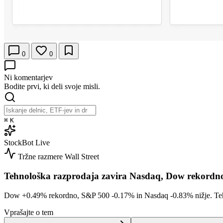
0
0
Ni komentarjev
Bodite prvi, ki deli svoje misli.
⌘
K
StockBot
Live
Tržne razmere
Wall Street
Tehnološka razprodaja zavira Nasdaq, Dow rekordn
Dow
+0.49%
rekordno, S&P 500
-0.17%
in Nasdaq
-0.83%
nižje. Te
Vprašajte o tem