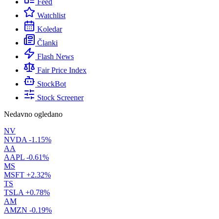
Feed
Watchlist
Koledar
Članki
Flash News
Fair Price Index
StockBot
Stock Screener
Nedavno ogledano
NV
NVDA
-1.15%
AA
AAPL
-0.61%
MS
MSFT
+2.32%
TS
TSLA
+0.78%
AM
AMZN
-0.19%