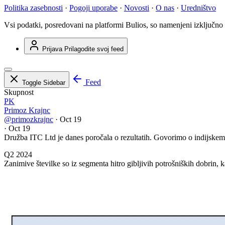
Politika zasebnosti
·
Pogoji uporabe
·
Novosti
·
O nas
·
Uredništvo
Vsi podatki, posredovani na platformi Bulios, so namenjeni izključno
Prijava
Prilagodite svoj feed
Feed
Toggle Sidebar
Skupnost
PK
Primoz Krajnc
@primozkrajnc
·
Oct 19
·
Oct 19
Družba ITC Ltd je danes poročala o rezultatih. Govorimo o indijskem
Q2 2024
Zanimive številke so iz segmenta hitro gibljivih potrošniških dobrin, 