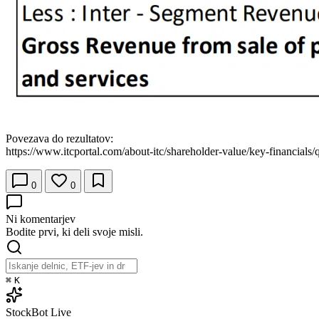
Povezava do rezultatov:
https://www.itcportal.com/about-itc/shareholder-value/key-financials/q
0
0
Ni komentarjev
Bodite prvi, ki deli svoje misli.
⌘
K
StockBot
Live