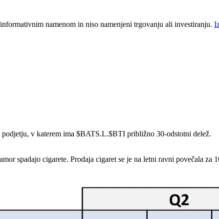
 informativnim namenom in niso namenjeni trgovanju ali investiranju.
I
 podjetju, v katerem ima
$BATS.L
.
$BTI
približno 30-odstotni delež.
kamor spadajo cigarete. Prodaja cigaret se je na letni ravni povečala za