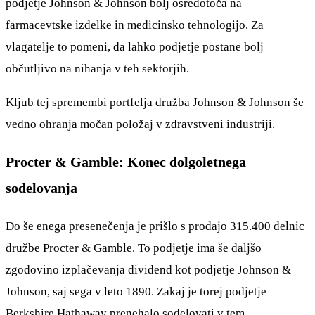
podjetje Johnson & Johnson bolj osredotoča na
farmacevtske izdelke in medicinsko tehnologijo. Za
vlagatelje to pomeni, da lahko podjetje postane bolj
občutljivo na nihanja v teh sektorjih.
Kljub tej spremembi portfelja družba Johnson & Johnson še
vedno ohranja močan položaj v zdravstveni industriji.
Procter & Gamble: Konec dolgoletnega
sodelovanja
Do še enega presenečenja je prišlo s prodajo 315.400 delnic
družbe Procter & Gamble. To podjetje ima še daljšo
zgodovino izplačevanja dividend kot podjetje Johnson &
Johnson, saj sega v leto 1890. Zakaj je torej podjetje
Berkshire Hathaway prenehalo sodelovati v tem