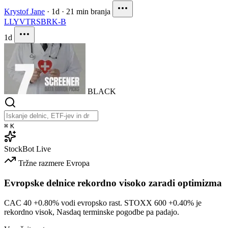
Krystof Jane
·
1d
·
21 min branja
LLY
VTRS
BRK-B
1d
BLACK
⌘
K
StockBot
Live
Tržne razmere
Evropa
Evropske delnice rekordno visoko zaradi optimizma
CAC 40
+0.80%
vodi evropsko rast. STOXX 600
+0.40%
je
rekordno visok, Nasdaq terminske pogodbe pa padajo.