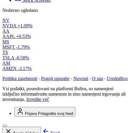
Stock Screener
Nedavno ogledano
NV
NVDA
+1.09%
AA
AAPL
+0.53%
MS
MSFT
-1.79%
TS
TSLA
-0.58%
AM
AMZN
-3.17%
Politika zasebnosti
·
Pogoji uporabe
·
Novosti
·
O nas
·
Uredništvo
Vsi podatki, posredovani na platformi Bulios, so namenjeni
izključno informativnim namenom in niso namenjeni trgovanju ali
investiranju.
Izvedite več
Prijava
Prilagodite svoj feed