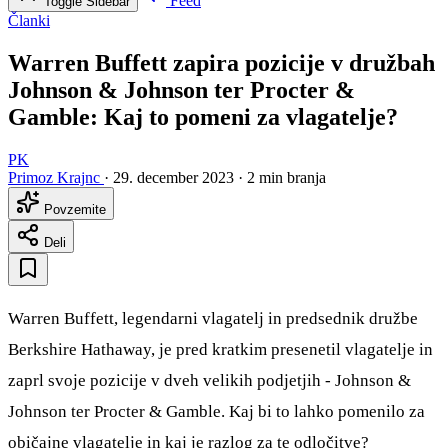
Feed
Toggle Sidebar
Članki
Warren Buffett zapira pozicije v družbah
Johnson & Johnson ter Procter &
Gamble: Kaj to pomeni za vlagatelje?
PK
Primoz Krajnc
·
29. december 2023
·
2 min branja
Povzemite
Deli
Warren Buffett, legendarni vlagatelj in predsednik družbe
Berkshire Hathaway, je pred kratkim presenetil vlagatelje in
zaprl svoje pozicije v dveh velikih podjetjih - Johnson &
Johnson ter Procter & Gamble. Kaj bi to lahko pomenilo za
običajne vlagatelje in kaj je razlog za te odločitve?