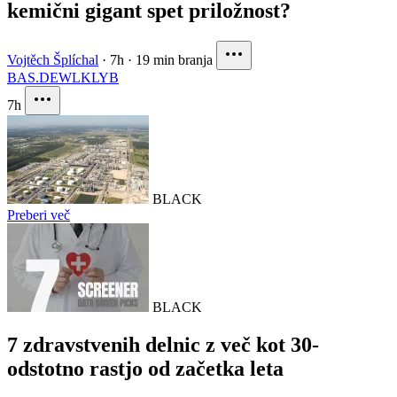
kemični gigant spet priložnost?
Vojtěch Šplíchal
·
7h
·
19 min branja
BAS.DE
WLK
LYB
7h
BLACK
Preberi več
BLACK
7 zdravstvenih delnic z več kot 30-
odstotno rastjo od začetka leta