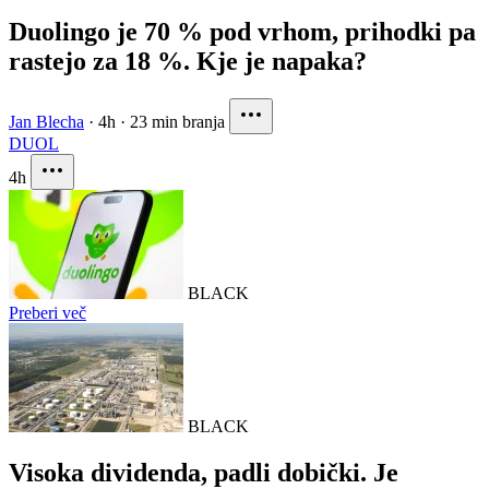
Duolingo je 70 % pod vrhom, prihodki pa
rastejo za 18 %. Kje je napaka?
Jan Blecha
·
4h
·
23 min branja
DUOL
4h
BLACK
Preberi več
BLACK
Visoka dividenda, padli dobički. Je