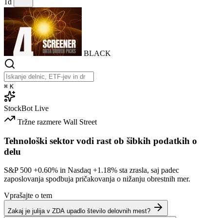
1d
BLACK
⌘
K
StockBot
Live
Tržne razmere
Wall Street
Tehnološki sektor vodi rast ob šibkih podatkih o
delu
S&P 500
+0.60%
in Nasdaq
+1.18%
sta zrasla, saj padec
zaposlovanja spodbuja pričakovanja o nižanju obrestnih mer.
Vprašajte o tem
Zakaj je julija v ZDA upadlo število delovnih mest?