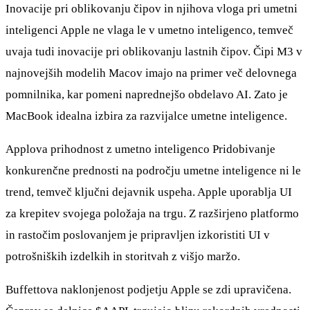
Inovacije pri oblikovanju čipov in njihova vloga pri umetni
inteligenci Apple ne vlaga le v umetno inteligenco, temveč
uvaja tudi inovacije pri oblikovanju lastnih čipov. Čipi M3 v
najnovejših modelih Macov imajo na primer več delovnega
pomnilnika, kar pomeni naprednejšo obdelavo AI. Zato je
MacBook idealna izbira za razvijalce umetne inteligence.
Applova prihodnost z umetno inteligenco Pridobivanje
konkurenčne prednosti na področju umetne inteligence ni le
trend, temveč ključni dejavnik uspeha. Apple uporablja UI
za krepitev svojega položaja na trgu. Z razširjeno platformo
in rastočim poslovanjem je pripravljen izkoristiti UI v
potrošniških izdelkih in storitvah z višjo maržo.
Buffettova naklonjenost podjetju Apple se zdi upravičena.