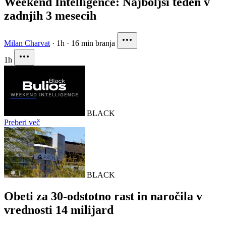
Weekend Intelligence: Najboljši teden v
zadnjih 3 mesecih
Milan Charvat
·
1h
·
16 min branja
1h
BLACK
Preberi več
BLACK
Obeti za 30-odstotno rast in naročila v
vrednosti 14 milijard