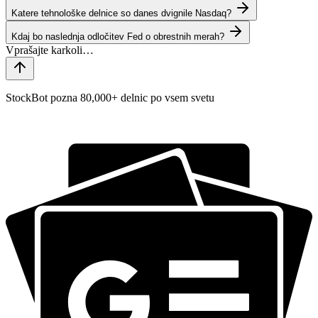
Katere tehnološke delnice so danes dvignile Nasdaq?
Kdaj bo naslednja odločitev Fed o obrestnih merah?
StockBot pozna 80,000+ delnic po vsem svetu