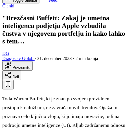
Feed
Toggle Sidebar
Članki
"Brezčasni Buffett: Zakaj je umetna
inteligenca podjetja Apple vzbudila
čustva v njegovem portfelju in kako lahko
s tem…
DG
Dragoslav Golob
·
31. december 2023
·
2 min branja
Povzemite
Deli
Toda Warren Buffett, ki je znan po svojem previdnem
pristopu k naložbam, ne zavrača novih trendov. Opaža in
priznava celo ključno vlogo, ki jo imajo inovacije, tudi na
področju umetne inteligence (UI). Kljub zadržanemu odnosu