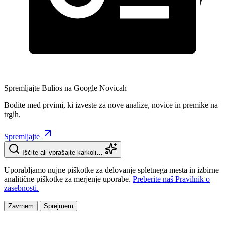
Spremljajte Bulios na Google Novicah
Bodite med prvimi, ki izveste za nove analize, novice in premike na
trgih.
Spremljajte
Iščite ali vprašajte karkoli…
Uporabljamo nujne piškotke za delovanje spletnega mesta in izbirne
analitične piškotke za merjenje uporabe.
Preberite naš Pravilnik o
zasebnosti.
Zavrnem
Sprejmem