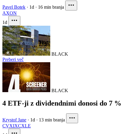
Pavel Botek
·
1d
·
16 min branja
AXON
1d
BLACK
Preberi več
BLACK
4 ETF-ji z dividendnimi donosi do 7 %
Krystof Jane
·
1d
·
13 min branja
CVX
IXC
XLE