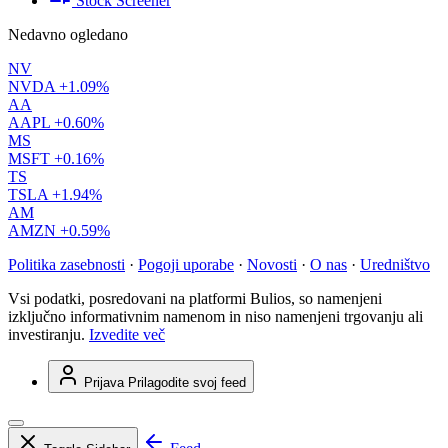
Stock Screener
Nedavno ogledano
NV
NVDA
+1.09%
AA
AAPL
+0.60%
MS
MSFT
+0.16%
TS
TSLA
+1.94%
AM
AMZN
+0.59%
Politika zasebnosti
·
Pogoji uporabe
·
Novosti
·
O nas
·
Uredništvo
Vsi podatki, posredovani na platformi Bulios, so namenjeni
izključno informativnim namenom in niso namenjeni trgovanju ali
investiranju.
Izvedite več
Prijava
Prilagodite svoj feed