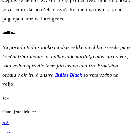
Čeprav se delnice
$AAPL
trgujejo blizu rekordnih vrednosti,
je verjetno, da smo šele na začetku obdobja rasti, ki jo bo
poganjala umetna inteligenca.
▪️◾◼️◾▪️
Na portalu Bulios lahko najdete veliko navdiha, seveda pa je
končni izbor delnic in oblikovanje portfelja odvisno od vas,
zato vedno opravite temeljito lastno analizo. Praktična
orodja v okviru članstva
Bulios Black
so vam
vedno
na
voljo.
Vir.
Omenjene delnice
AA