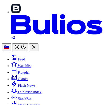
v2
Feed
Watchlist
Koledar
Članki
Flash News
Fair Price Index
StockBot