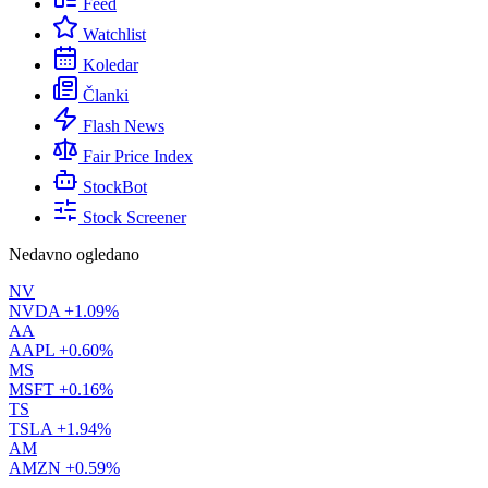
Feed
Watchlist
Koledar
Članki
Flash News
Fair Price Index
StockBot
Stock Screener
Nedavno ogledano
NV
NVDA
+1.09%
AA
AAPL
+0.60%
MS
MSFT
+0.16%
TS
TSLA
+1.94%
AM
AMZN
+0.59%