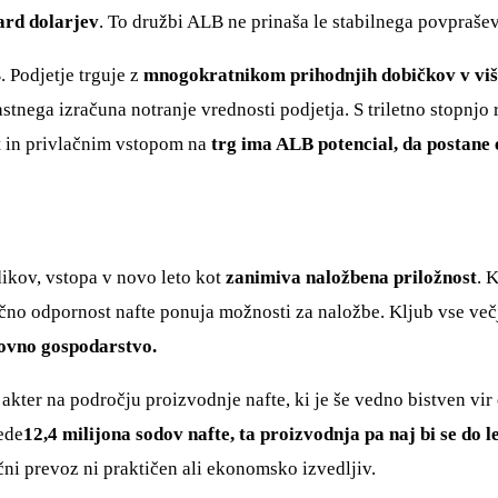
ard dolarjev
. To družbi ALB ne prinaša le stabilnega povpraševa
 Podjetje trguje z
mnogokratnikom prihodnjih dobičkov v višin
stnega izračuna notranje vrednosti podjetja. S triletno stopnj
t in privlačnim vstopom na
trg ima ALB potencial, da postane 
dikov, vstopa v novo leto kot
zanimiva naložbena priložnost
. 
očno odpornost nafte ponuja možnosti za naložbe. Kljub vse več
tovno gospodarstvo.
ter na področju proizvodnje nafte, ki je še vedno bistven vir 
ede
12,4 milijona sodov nafte, ta proizvodnja pa naj bi se do l
ični prevoz ni praktičen ali ekonomsko izvedljiv.