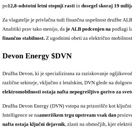
po
12,8-odstotni letni stopnji rasti
in
dosegel skoraj 19 milij
Za vlagatelje je privlačna tudi finančna uspešnost družbe ALB.
Analitiki prav tako menijo, da
je ALB podcenjen na
podlagi la
finančno stabilnost.
Z ugodnimi obeti za električno mobilnos
Devon Energy
$DVN
Družba Devon, ki je specializirana za raziskovanje ogljikovo
različne sektorje, vključno z letalskim, DVN glede na dolgor
elektromobilnosti ostaja nafta nepogrešljivo gorivo za sve
Družba Devon Energy (DVN) vstopa na prizorišče kot ključni ak
Intelligence se na
ameriškem trgu upstream vsak dan
proizv
nafta ostaja ključni dejavnik
, zlasti na območjih, kjer elektr