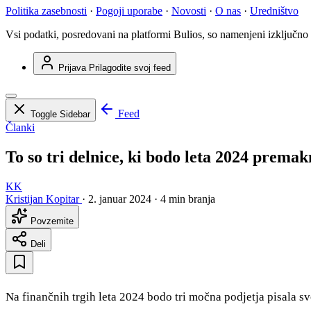
Politika zasebnosti
·
Pogoji uporabe
·
Novosti
·
O nas
·
Uredništvo
Vsi podatki, posredovani na platformi Bulios, so namenjeni izključno
Prijava
Prilagodite svoj feed
Feed
Toggle Sidebar
Članki
To so tri delnice, ki bodo leta 2024 premak
KK
Kristijan Kopitar
·
2. januar 2024
·
4 min branja
Povzemite
Deli
Na finančnih trgih leta 2024 bodo tri močna podjetja pisala s