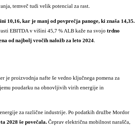
nja, temveč tudi velik potencial za rast.
i 10,16, kar je manj od povprečja panoge, ki znaša 14,35.
o rasti EBITDA v višini 45,7 % ALB kaže na svojo
trdno
ena od najbolj vročih naložb za leto 2024
.
Ker je proizvodnja nafte še vedno ključnega pomena za
jemu poudarku na obnovljivih virih energije in
energije za različne industrije. Po podatkih družbe Mordor
eta 2028 še povečala.
Čeprav električna mobilnost narašča,