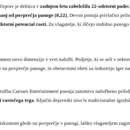
 čeprav je delnica v
zadnjem letu zabeležila 22-odstotni padec
manj od povprečja panoge (8,22)
, Devon ponuja privlačno prilo
stotni potencial rasti.
Za vlagatelje, ki iščejo stabilno panog
nment novo dimenzijo v svet naložb. Podjetje, ki se seli v sekto
de na povprečje panoge, in obetavnimi obeti za industrijo iger n
, družba Caesars Entertainment ponuja zanimivo naložbeno prilož
i rastočega trga
. Ključni dejavniki niso le tradicionalne igral
diskontom glede na povprečje v panogi, lahko vlagateljem zago