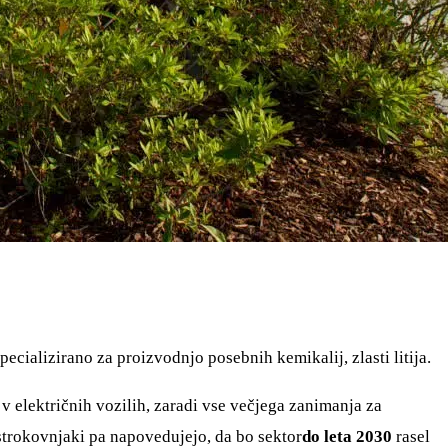
 specializirano za proizvodnjo posebnih kemikalij, zlasti litija.
e v električnih vozilih, zaradi vse večjega zanimanja za
 strokovnjaki pa napovedujejo, da bo sektor
do leta 2030
rasel