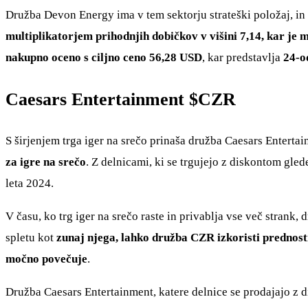
Družba Devon Energy ima v tem sektorju strateški položaj, in
multiplikatorjem prihodnjih dobičkov v višini 7,14, kar je 
nakupno oceno s ciljno ceno 56,28 USD
, kar predstavlja
24-od
Caesars Entertainment
$CZR
S širjenjem trga iger na srečo prinaša družba Caesars Entertai
za igre na srečo
. Z delnicami, ki se trgujejo z diskontom gle
leta 2024.
V času, ko trg iger na srečo raste in privablja vse več strank
spletu kot
zunaj njega, lahko družba CZR izkoristi prednost
močno povečuje
.
Družba Caesars Entertainment, katere delnice se prodajajo z 