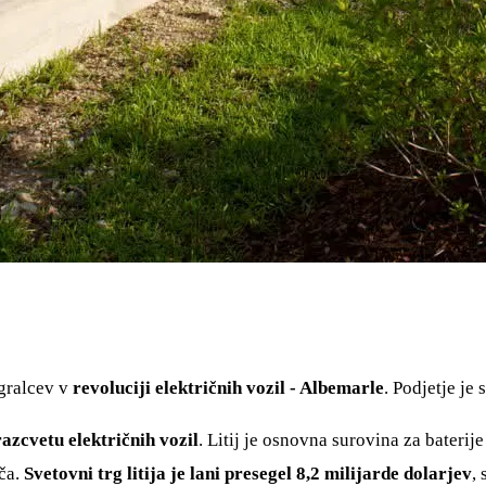
igralcev v
revoluciji električnih vozil - Albemarle
. Podjetje je
razcvetu električnih vozil
. Litij je osnovna surovina za baterij
šča.
Svetovni trg litija je lani presegel 8,2 milijarde dolarjev
,