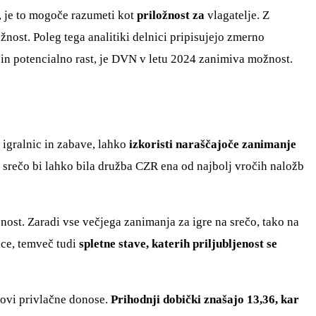
, je to mogoče razumeti kot
priložnost za
vlagatelje. Z
žnost. Poleg tega analitiki delnici pripisujejo zmerno
o in potencialno rast, je DVN v letu 2024 zanimiva možnost.
r igralnic in zabave, lahko
izkoristi naraščajoče zanimanje
a srečo bi lahko bila družba CZR ena od najbolj vročih naložb
nost. Zaradi vse večjega zanimanja za igre na srečo, tako na
nice, temveč tudi
spletne stave, katerih priljubljenost se
tovi privlačne donose.
Prihodnji dobički znašajo 13,36, kar