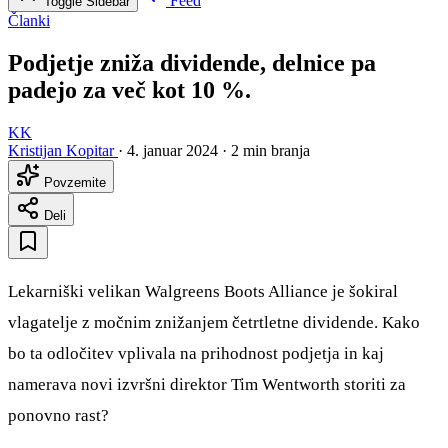
Feed
Toggle Sidebar
Članki
Podjetje zniža dividende, delnice pa
padejo za več kot 10 %.
KK
Kristijan Kopitar
·
4. januar 2024
·
2 min branja
Povzemite
Deli
Lekarniški velikan Walgreens Boots Alliance je šokiral
vlagatelje z močnim znižanjem četrtletne dividende. Kako
bo ta odločitev vplivala na prihodnost podjetja in kaj
namerava novi izvršni direktor Tim Wentworth storiti za
ponovno rast?