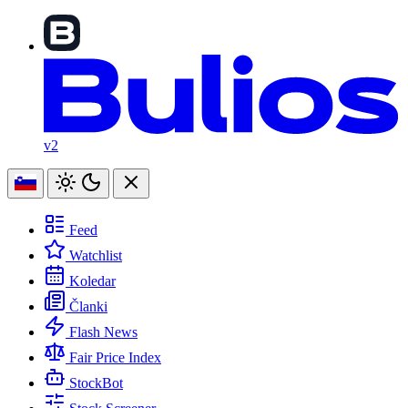
v2
Feed
Watchlist
Koledar
Članki
Flash News
Fair Price Index
StockBot