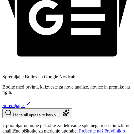
Spremljajte Bulios na Google Novicah
Bodite med prvimi, ki izveste za nove analize, novice in premike na
trgih.
Spremljajte
Iščite ali vprašajte karkoli…
Uporabljamo nujne piškotke za delovanje spletnega mesta in izbirne
analitične piškotke za merjenje uporabe.
Preberite naš Pravilnik o