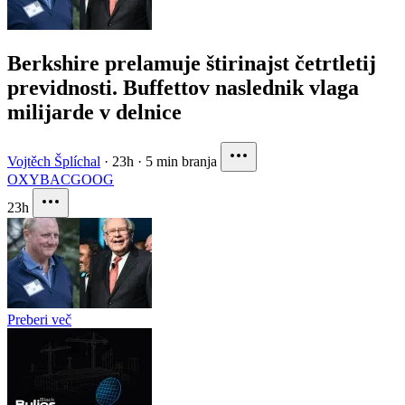
Berkshire prelamuje štirinajst četrtletij
previdnosti. Buffettov naslednik vlaga
milijarde v delnice
Vojtěch Šplíchal
·
23h
·
5 min branja
OXY
BAC
GOOG
23h
Preberi več