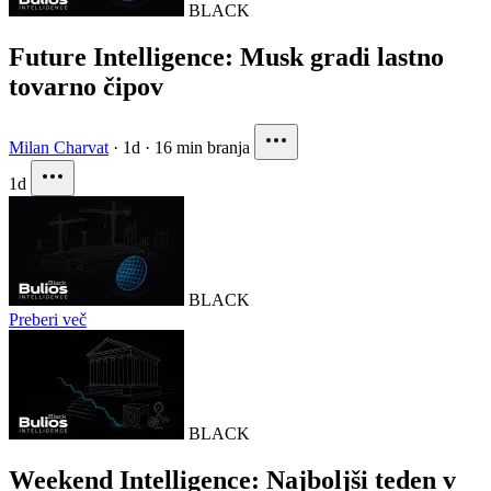
BLACK
Future Intelligence: Musk gradi lastno
tovarno čipov
Milan Charvat
·
1d
·
16 min branja
1d
BLACK
Preberi več
BLACK
Weekend Intelligence: Najboljši teden v