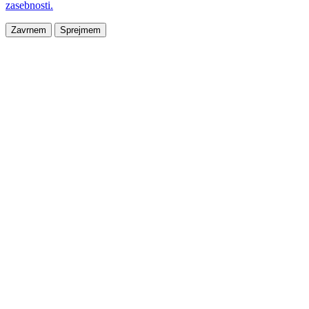
zasebnosti.
Zavrnem
Sprejmem