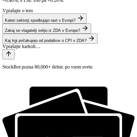
+0.40%
, FTSE 100 pa
+0.20%
.
Vprašajte o tem
Kateri sektorji spodbujajo rast v Evropi?
Zakaj se vlagatelji selijo iz ZDA v Evropo?
Kaj trgi pričakujejo od podatkov o CPI v ZDA?
StockBot pozna 80,000+ delnic po vsem svetu