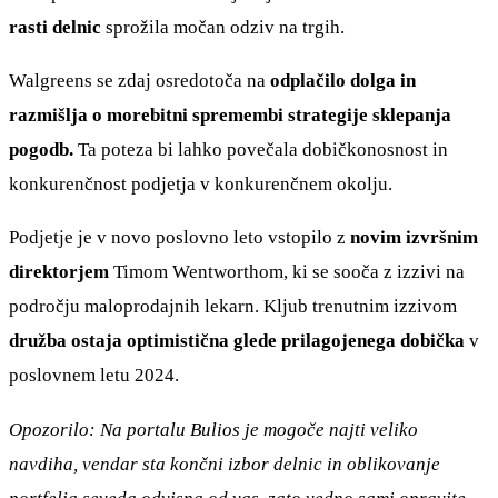
rasti delnic
sprožila močan odziv na trgih.
Walgreens se zdaj osredotoča na
odplačilo dolga in
razmišlja o morebitni spremembi strategije sklepanja
pogodb.
Ta poteza bi lahko povečala dobičkonosnost in
konkurenčnost podjetja v konkurenčnem okolju.
Podjetje je v novo poslovno leto vstopilo z
novim izvršnim
direktorjem
Timom Wentworthom, ki se sooča z izzivi na
področju maloprodajnih lekarn. Kljub trenutnim izzivom
družba ostaja optimistična glede prilagojenega dobička
v
poslovnem letu 2024.
Opozorilo: Na portalu Bulios je mogoče najti veliko
navdiha, vendar sta končni izbor delnic in oblikovanje