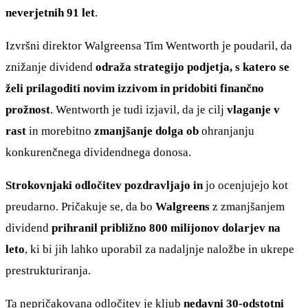
neverjetnih 91 let
.
Izvršni direktor Walgreensa Tim Wentworth je poudaril, da
znižanje dividend
odraža strategijo podjetja, s katero se
želi prilagoditi novim izzivom in pridobiti finančno
prožnost
. Wentworth je tudi izjavil, da je cilj
vlaganje v
rast
in morebitno
zmanjšanje dolga ob
ohranjanju
konkurenčnega dividendnega donosa.
Strokovnjaki odločitev pozdravljajo in
jo ocenjujejo kot
preudarno. Pričakuje se, da bo
Walgreens
z zmanjšanjem
dividend
prihranil približno 800 milijonov dolarjev na
leto
, ki bi jih lahko uporabil za nadaljnje naložbe in ukrepe
prestrukturiranja.
Ta nepričakovana odločitev je kljub
nedavni 30-odstotni