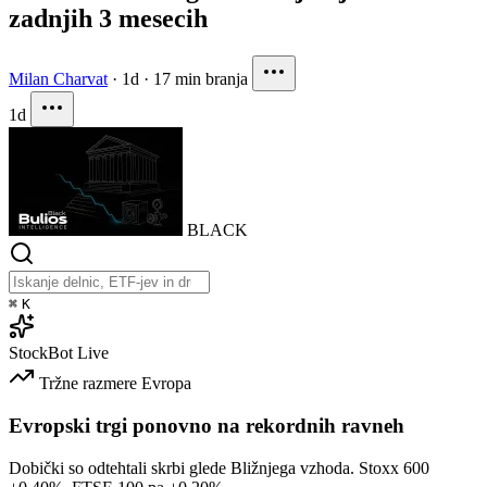
zadnjih 3 mesecih
Milan Charvat
·
1d
·
17 min branja
1d
BLACK
⌘
K
StockBot
Live
Tržne razmere
Evropa
Evropski trgi ponovno na rekordnih ravneh
Dobički so odtehtali skrbi glede Bližnjega vzhoda. Stoxx 600