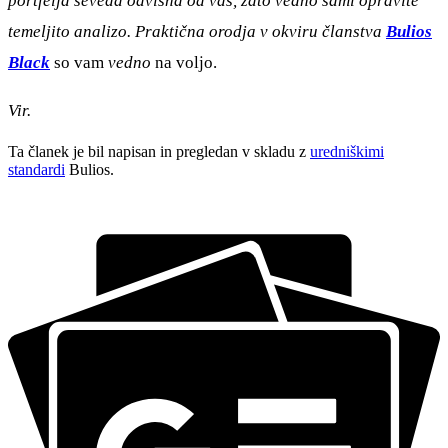
portfelja seveda odvisna od vas, zato vedno sami opravite
temeljito analizo. Praktična orodja v okviru članstva
Bulios
Black
so vam
vedno
na voljo.
Vir.
Ta članek je bil napisan in pregledan v skladu z
uredniškimi
standardi
Bulios.