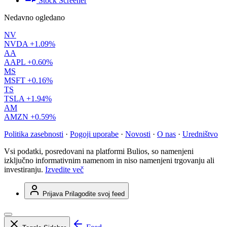
Stock Screener
Nedavno ogledano
NV
NVDA
+1.09%
AA
AAPL
+0.60%
MS
MSFT
+0.16%
TS
TSLA
+1.94%
AM
AMZN
+0.59%
Politika zasebnosti
·
Pogoji uporabe
·
Novosti
·
O nas
·
Uredništvo
Vsi podatki, posredovani na platformi Bulios, so namenjeni
izključno informativnim namenom in niso namenjeni trgovanju ali
investiranju.
Izvedite več
Prijava
Prilagodite svoj feed