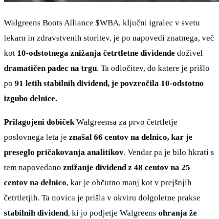
Walgreens Boots Alliance
$WBA
, ključni igralec v svetu
lekarn in zdravstvenih storitev, je po napovedi znatnega, več
kot
10-odstotnega znižanja četrtletne dividende
doživel
dramatičen padec na trgu
. Ta odločitev, do katere je prišlo
po
91 letih stabilnih dividend, je povzročila 10-odstotno
izgubo delnice.
Prilagojeni dobiček
Walgreensa za prvo četrtletje
poslovnega leta je
znašal 66 centov na delnico, kar je
preseglo pričakovanja analitikov
. Vendar pa je bilo hkrati s
tem napovedano
znižanje dividend z 48 centov na 25
centov na delnico
, kar je občutno manj kot v prejšnjih
četrtletjih. Ta novica je prišla v okviru dolgoletne prakse
stabilnih dividend
, ki jo podjetje Walgreens
ohranja že