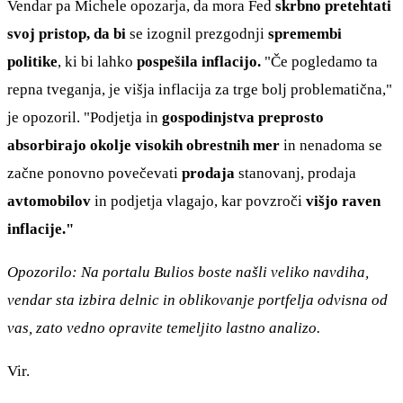
Vendar pa Michele opozarja, da mora Fed
skrbno pretehtati
svoj pristop, da bi
se izognil prezgodnji
spremembi
politike
, ki bi lahko
pospešila inflacijo.
"Če pogledamo ta
repna tveganja, je višja inflacija za trge bolj problematična,"
je opozoril. "Podjetja in
gospodinjstva preprosto
absorbirajo okolje visokih obrestnih mer
in nenadoma se
začne ponovno povečevati
prodaja
stanovanj, prodaja
avtomobilov
in podjetja vlagajo, kar povzroči
višjo raven
inflacije."
Opozorilo: Na portalu Bulios boste našli veliko navdiha,
vendar sta izbira delnic in oblikovanje portfelja odvisna od
vas, zato vedno opravite temeljito lastno analizo.
Vir.