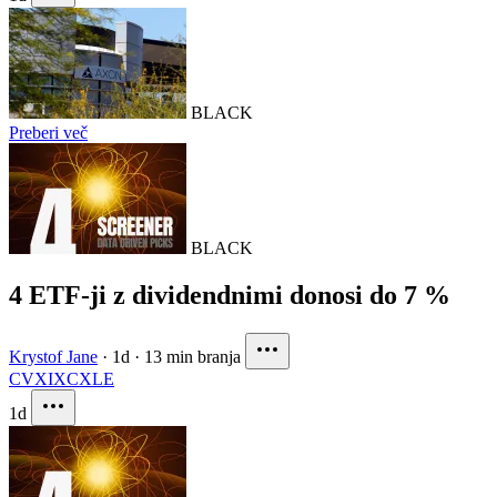
BLACK
Preberi več
BLACK
4 ETF-ji z dividendnimi donosi do 7 %
Krystof Jane
·
1d
·
13 min branja
CVX
IXC
XLE
1d