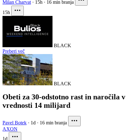
Milan Charvat
·
15h
·
16 min branja
15h
BLACK
Preberi več
BLACK
Obeti za 30-odstotno rast in naročila v
vrednosti 14 milijard
Pavel Botek
·
1d
·
16 min branja
AXON
1d