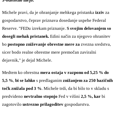
3-odstotno mejo.
Michele pravi, da je ohranjanje mehkega pristanka
izziv
za
gospodarstvo, čeprav priznava dosedanje uspehe Federal
Reserve. "FEDu izrekam priznanje.
S svojim delovanjem so
dosegli mehak pristanek.
Edini način za njegovo ohranitev
bo
postopno zniževanje obrestne mere za
zvezna sredstva,
sicer bodo realne obrestne mere premočan zaviralni
dejavnik," je dejal Michele.
Medtem ko obrestna
mera ostaja v razponu od 5,25 % do
5,5 %
,
bi se lahko
s predlaganim
znižanjem za 250 bazičnih
točk znižala pod 3 %
. Michele trdi, da bi bilo to v skladu s
predvideno
nevtralno stopnjo
Fed v višini
2,5 %, kar
bi
zagotovilo
ustrezno prilagoditev
gospodarstva.