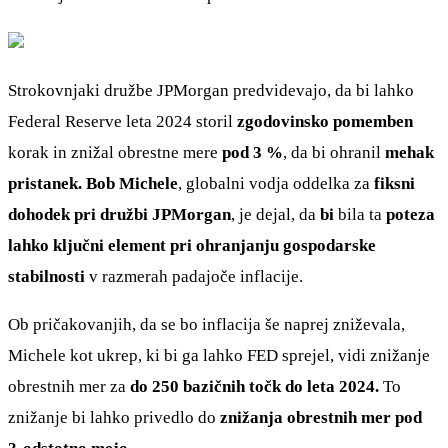
Strokovnjaki družbe JPMorgan predvidevajo, da bi lahko
Federal Reserve leta 2024 storil
zgodovinsko pomemben
korak in znižal obrestne mere
pod 3 %
, da bi ohranil
mehak
pristanek. Bob Michele
, globalni vodja oddelka za
fiksni
dohodek pri družbi JPMorgan
, je dejal, da
bi
bila ta
poteza
lahko ključni element pri ohranjanju gospodarske
stabilnosti
v razmerah padajoče inflacije.
Ob pričakovanjih, da se bo inflacija še naprej zniževala,
Michele kot ukrep, ki bi ga lahko FED sprejel, vidi znižanje
obrestnih mer za
do 250 bazičnih točk do leta 2024.
To
znižanje bi lahko privedlo do
znižanja obrestnih mer pod