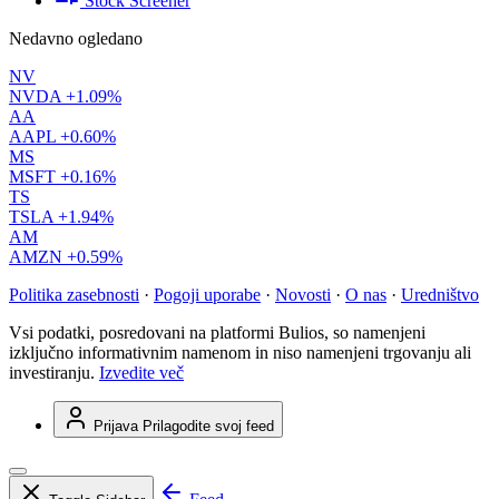
Stock Screener
Nedavno ogledano
NV
NVDA
+1.09%
AA
AAPL
+0.60%
MS
MSFT
+0.16%
TS
TSLA
+1.94%
AM
AMZN
+0.59%
Politika zasebnosti
·
Pogoji uporabe
·
Novosti
·
O nas
·
Uredništvo
Vsi podatki, posredovani na platformi Bulios, so namenjeni
izključno informativnim namenom in niso namenjeni trgovanju ali
investiranju.
Izvedite več
Prijava
Prilagodite svoj feed