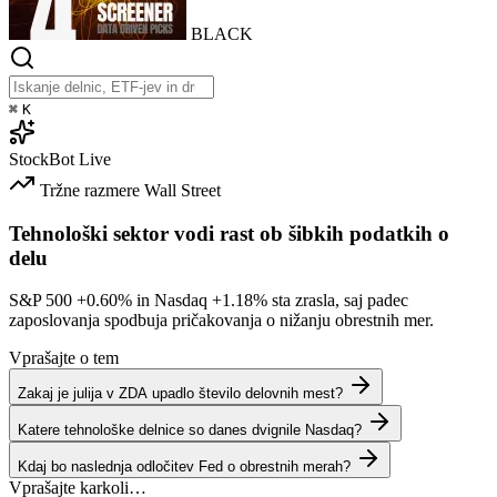
BLACK
⌘
K
StockBot
Live
Tržne razmere
Wall Street
Tehnološki sektor vodi rast ob šibkih podatkih o
delu
S&P 500
+0.60%
in Nasdaq
+1.18%
sta zrasla, saj padec
zaposlovanja spodbuja pričakovanja o nižanju obrestnih mer.
Vprašajte o tem
Zakaj je julija v ZDA upadlo število delovnih mest?
Katere tehnološke delnice so danes dvignile Nasdaq?
Kdaj bo naslednja odločitev Fed o obrestnih merah?