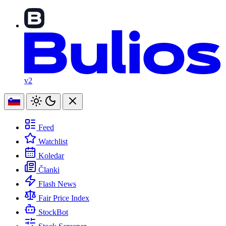
v2
Feed
Watchlist
Koledar
Članki
Flash News
Fair Price Index
StockBot