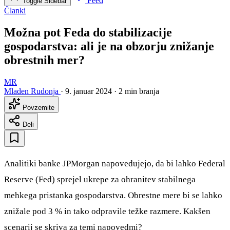
Feed
Toggle Sidebar
Članki
Možna pot Feda do stabilizacije
gospodarstva: ali je na obzorju znižanje
obrestnih mer?
MR
Mladen Rudonja
·
9. januar 2024
·
2 min branja
Povzemite
Deli
Analitiki banke JPMorgan napovedujejo, da bi lahko Federal
Reserve (Fed) sprejel ukrepe za ohranitev stabilnega
mehkega pristanka gospodarstva. Obrestne mere bi se lahko
znižale pod 3 % in tako odpravile težke razmere. Kakšen
scenarij se skriva za temi napovedmi?