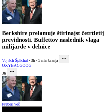
Berkshire prelamuje štirinajst četrtletij
previdnosti. Buffettov naslednik vlaga
milijarde v delnice
Vojtěch Šplíchal
·
3h
·
5 min branja
OXY
BAC
GOOG
3h
Preberi več