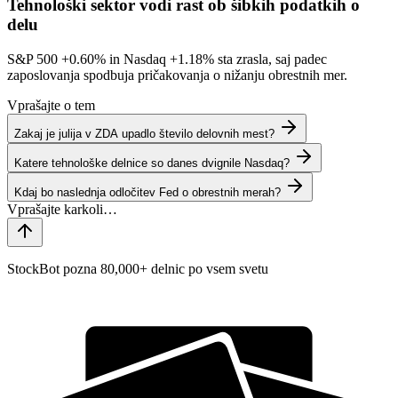
Tehnološki sektor vodi rast ob šibkih podatkih o
delu
S&P 500
+0.60%
in Nasdaq
+1.18%
sta zrasla, saj padec
zaposlovanja spodbuja pričakovanja o nižanju obrestnih mer.
Vprašajte o tem
Zakaj je julija v ZDA upadlo število delovnih mest?
Katere tehnološke delnice so danes dvignile Nasdaq?
Kdaj bo naslednja odločitev Fed o obrestnih merah?
StockBot pozna 80,000+ delnic po vsem svetu