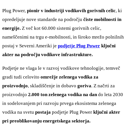
Plug Power,
pionir v industriji vodikovih gorivnih celic
, ki
opredeljuje nove standarde na področju
čiste mobilnosti in
energije.
Z več kot 60.000 sistemi gorivnih celic,
nameščenimi na trgu e-mobilnosti, in široko mrežo polnilnih
postaj v Severni Ameriki je
podjetje Plug Power
ključni
akter na področju vodikove infrastrukture.
Podjetje ne vlaga le v razvoj vodikove tehnologije, temveč
gradi tudi celovito
omrežje zelenega vodika za
proizvodnjo
, skladiščenje in dobavo
goriva
. Z načrti za
proizvodnjo
2.000 ton zelenega vodika na dan
do leta 2030
in sodelovanjem pri razvoju prvega ekosistema zelenega
vodika na svetu
postaja
podjetje Plug Power
ključni akter
pri preoblikovanju energetskega sektorja.