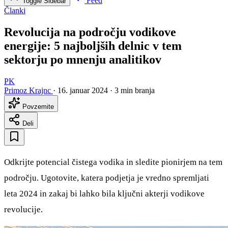
Feed
Toggle Sidebar
Članki
Revolucija na področju vodikove
energije: 5 najboljših delnic v tem
sektorju po mnenju analitikov
PK
Primoz Krajnc
·
16. januar 2024
·
3 min branja
Povzemite
Deli
Odkrijte potencial čistega vodika in sledite pionirjem na tem
področju. Ugotovite, katera podjetja je vredno spremljati
leta 2024 in zakaj bi lahko bila ključni akterji vodikove
revolucije.