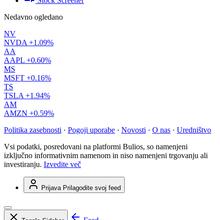
Stock Screener
Nedavno ogledano
NV
NVDA
+1.09%
AA
AAPL
+0.60%
MS
MSFT
+0.16%
TS
TSLA
+1.94%
AM
AMZN
+0.59%
Politika zasebnosti
·
Pogoji uporabe
·
Novosti
·
O nas
·
Uredništvo
Vsi podatki, posredovani na platformi Bulios, so namenjeni
izključno informativnim namenom in niso namenjeni trgovanju ali
investiranju.
Izvedite več
Prijava
Prilagodite svoj feed