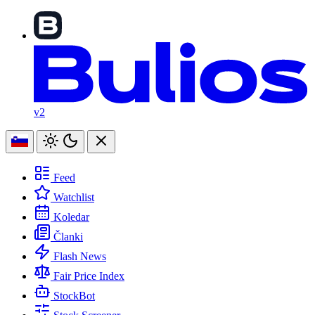
v2
Feed
Watchlist
Koledar
Članki
Flash News
Fair Price Index
StockBot