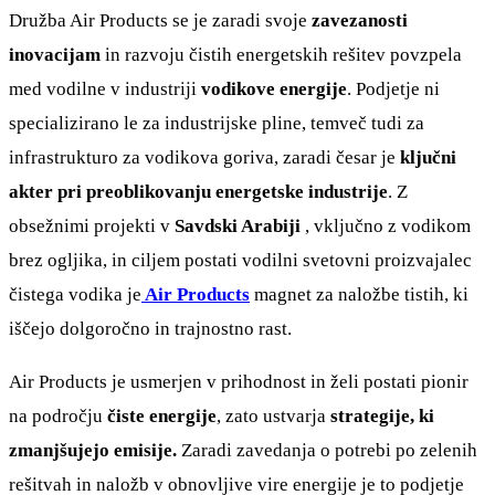
Družba Air Products se je zaradi svoje
zavezanosti
inovacijam
in razvoju čistih energetskih rešitev povzpela
med vodilne v industriji
vodikove energije
. Podjetje ni
specializirano le za industrijske pline, temveč tudi za
infrastrukturo za vodikova goriva, zaradi česar je
ključni
akter pri preoblikovanju energetske industrije
. Z
obsežnimi projekti v
Savdski Arabiji
, vključno z vodikom
brez ogljika, in ciljem postati vodilni svetovni proizvajalec
čistega vodika je
Air Products
magnet za naložbe tistih, ki
iščejo dolgoročno in trajnostno rast.
Air Products je usmerjen v prihodnost in želi postati pionir
na področju
čiste energije
, zato ustvarja
strategije, ki
zmanjšujejo emisije.
Zaradi zavedanja o potrebi po zelenih
rešitvah in naložb v obnovljive vire energije je to podjetje