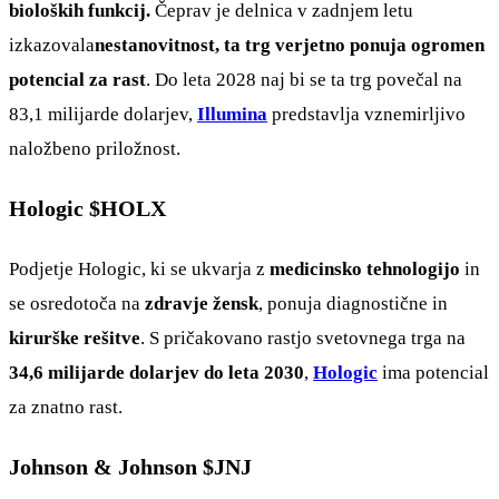
bioloških funkcij.
Čeprav je delnica v zadnjem letu
izkazovala
nestanovitnost, ta trg verjetno ponuja ogromen
potencial za rast
. Do leta 2028 naj bi se ta trg povečal na
83,1 milijarde dolarjev,
Illumina
predstavlja vznemirljivo
naložbeno priložnost.
Hologic
$HOLX
Podjetje Hologic, ki se ukvarja z
medicinsko tehnologijo
in
se osredotoča na
zdravje žensk
, ponuja diagnostične in
kirurške rešitve
. S pričakovano rastjo svetovnega trga na
34,6 milijarde dolarjev do leta 2030
,
Hologic
ima potencial
za znatno rast.
Johnson & Johnson
$JNJ