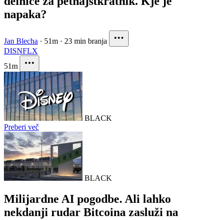
delnice za petnajstkratnik. Kje je
napaka?
Jan Blecha
·
51m
·
23 min branja
DIS
NFLX
51m
BLACK
Preberi več
BLACK
Milijardne AI pogodbe. Ali lahko
nekdanji rudar Bitcoina zasluži na