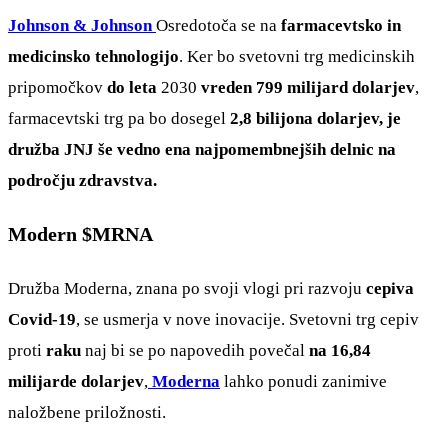
Johnson & Johnson
Osredotoča se na
farmacevtsko in
medicinsko tehnologijo
. Ker bo svetovni trg medicinskih
pripomočkov
do leta
2030
vreden 799 milijard dolarjev
,
farmacevtski trg pa bo dosegel
2,8 bilijona dolarjev, je
družba JNJ še vedno ena najpomembnejših delnic na
področju zdravstva.
Modern
$MRNA
Družba Moderna, znana po svoji vlogi pri razvoju
cepiva
Covid-19
, se usmerja v nove inovacije. Svetovni trg cepiv
proti
raku
naj bi se po napovedih povečal
na 16,84
milijarde dolarjev
,
Moderna
lahko ponudi zanimive
naložbene priložnosti.