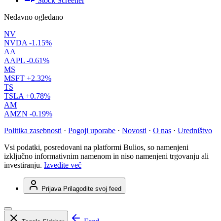
Stock Screener
Nedavno ogledano
NV
NVDA
-1.15%
AA
AAPL
-0.61%
MS
MSFT
+2.32%
TS
TSLA
+0.78%
AM
AMZN
-0.19%
Politika zasebnosti
·
Pogoji uporabe
·
Novosti
·
O nas
·
Uredništvo
Vsi podatki, posredovani na platformi Bulios, so namenjeni
izključno informativnim namenom in niso namenjeni trgovanju ali
investiranju.
Izvedite več
Prijava
Prilagodite svoj feed