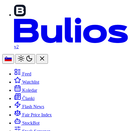
v2
Feed
Watchlist
Koledar
Članki
Flash News
Fair Price Index
StockBot