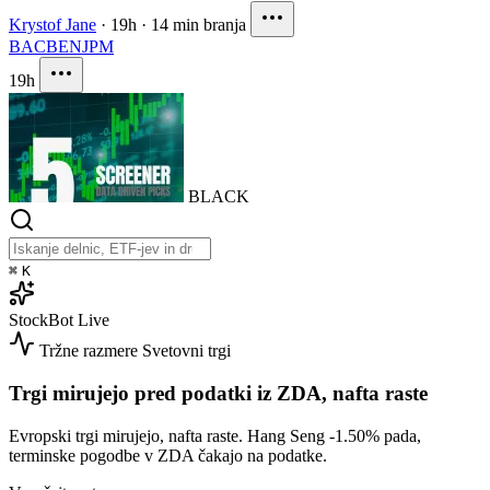
Krystof Jane
·
19h
·
14 min branja
BAC
BEN
JPM
19h
BLACK
⌘
K
StockBot
Live
Tržne razmere
Svetovni trgi
Trgi mirujejo pred podatki iz ZDA, nafta raste
Evropski trgi mirujejo, nafta raste. Hang Seng
-1.50%
pada,
terminske pogodbe v ZDA čakajo na podatke.