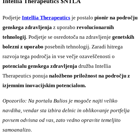
Intellia Therapeutics
$NTLA
Podjetje
Intellia Therapeutics
je postalo
pionir na področju
genskega zdravljenja
z uporabo
revolucionarnih
tehnologij
. Podjetje se osredotoča na zdravljenje
genetskih
bolezni z uporabo
posebnih tehnologij. Zaradi hitrega
razvoja tega področja in vse večje ozaveščenosti o
potencialu genskega zdravljenja
družba Intellia
Therapeutics ponuja
naložbeno priložnost na področju z
izjemnim inovacijskim potencialom.
Opozorilo: Na portalu Bulios je mogoče najti veliko
navdiha, vendar sta izbira delnic in oblikovanje portfelja
povsem odvisna od vas, zato vedno opravite temeljito
samoanalizo.