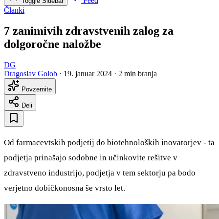
Feed
Toggle Sidebar
Članki
7 zanimivih zdravstvenih zalog za
dolgoročne naložbe
DG
Dragoslav Golob
·
19. januar 2024
·
2 min branja
Povzemite
Deli
Od farmacevtskih podjetij do biotehnoloških inovatorjev - ta
podjetja prinašajo sodobne in učinkovite rešitve v
zdravstveno industrijo, podjetja v tem sektorju pa bodo
verjetno dobičkonosna še vrsto let.