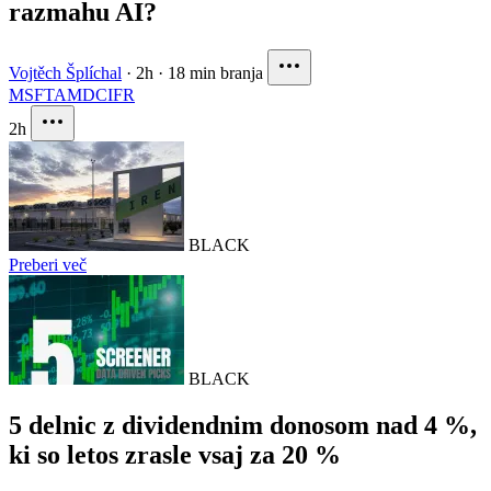
razmahu AI?
Vojtěch Šplíchal
·
2h
·
18 min branja
MSFT
AMD
CIFR
2h
BLACK
Preberi več
BLACK
5 delnic z dividendnim donosom nad 4 %,
ki so letos zrasle vsaj za 20 %