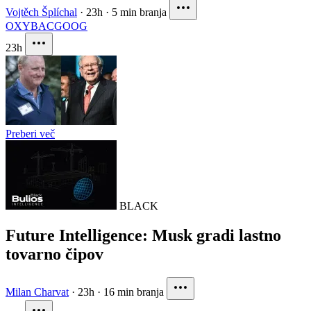
Vojtěch Šplíchal
·
23h
·
5 min branja
OXY
BAC
GOOG
23h
Preberi več
BLACK
Future Intelligence: Musk gradi lastno
tovarno čipov
Milan Charvat
·
23h
·
16 min branja