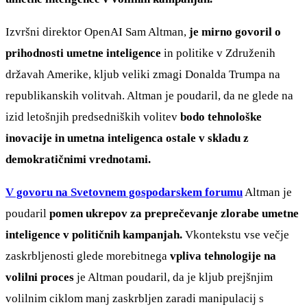
Izvršni direktor OpenAI Sam Altman,
je mirno govoril o
prihodnosti umetne inteligence
in politike v Združenih
državah Amerike, kljub veliki zmagi Donalda Trumpa na
republikanskih volitvah. Altman je poudaril, da ne glede na
izid letošnjih predsedniških volitev
bodo tehnološke
inovacije in umetna inteligenca ostale v skladu z
demokratičnimi vrednotami.
V govoru na Svetovnem gospodarskem forumu
Altman je
poudaril
pomen ukrepov za preprečevanje zlorabe umetne
inteligence v političnih kampanjah.
Vkontekstu vse večje
zaskrbljenosti glede morebitnega
vpliva tehnologije na
volilni proces
je Altman poudaril, da je kljub prejšnjim
volilnim ciklom manj zaskrbljen zaradi manipulacij s