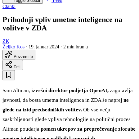
Feed
Toggle Sidebar
Članki
Prihodnji vpliv umetne inteligence na
volitve v ZDA
ZK
Željko Kos
·
19. januar 2024
·
2 min branja
Povzemite
Deli
Sam Altman,
izvršni direktor podjetja OpenAI,
zagotavlja
javnosti, da bosta umetna inteligenca in ZDA še naprej
ne
glede na izid predsedniških volitev.
Ob vse večji
zaskrbljenosti glede vpliva tehnologije na politični proces
Altman poudarja
pomen ukrepov za preprečevanje zlorabe
umetne inteligence v volilnih kampanjah.