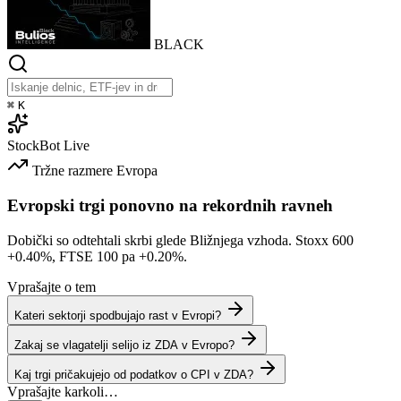
BLACK
⌘
K
StockBot
Live
Tržne razmere
Evropa
Evropski trgi ponovno na rekordnih ravneh
Dobički so odtehtali skrbi glede Bližnjega vzhoda. Stoxx 600
+0.40%
, FTSE 100 pa
+0.20%
.
Vprašajte o tem
Kateri sektorji spodbujajo rast v Evropi?
Zakaj se vlagatelji selijo iz ZDA v Evropo?
Kaj trgi pričakujejo od podatkov o CPI v ZDA?