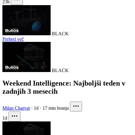
23h
BLACK
Preberi več
BLACK
Weekend Intelligence: Najboljši teden v
zadnjih 3 mesecih
Milan Charvat
·
1d
·
17 min branja
1d