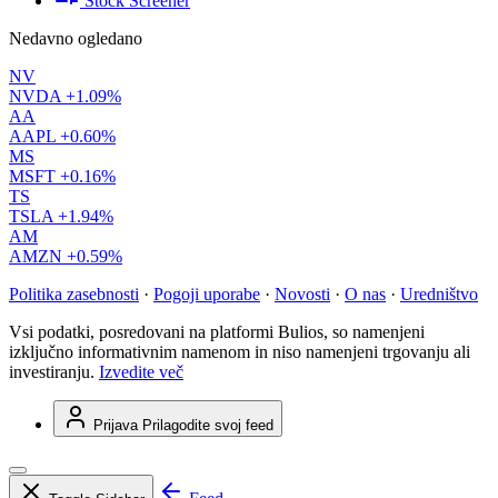
Stock Screener
Nedavno ogledano
NV
NVDA
+1.09%
AA
AAPL
+0.60%
MS
MSFT
+0.16%
TS
TSLA
+1.94%
AM
AMZN
+0.59%
Politika zasebnosti
·
Pogoji uporabe
·
Novosti
·
O nas
·
Uredništvo
Vsi podatki, posredovani na platformi Bulios, so namenjeni
izključno informativnim namenom in niso namenjeni trgovanju ali
investiranju.
Izvedite več
Prijava
Prilagodite svoj feed