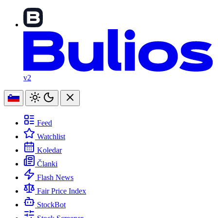
v2
Feed
Watchlist
Koledar
Članki
Flash News
Fair Price Index
StockBot