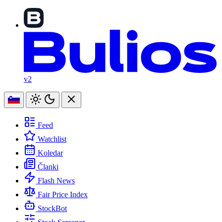
v2
Feed
Watchlist
Koledar
Članki
Flash News
Fair Price Index
StockBot