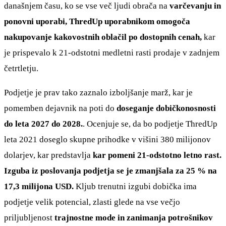
današnjem času, ko se vse več ljudi obrača na
varčevanju in
ponovni uporabi, ThredUp uporabnikom omogoča
nakupovanje kakovostnih oblačil po dostopnih cenah,
kar
je prispevalo k 21-odstotni medletni rasti prodaje v zadnjem
četrtletju.
Podjetje je prav tako zaznalo izboljšanje marž, kar je
pomemben dejavnik na poti do
doseganje dobičkonosnosti
do leta 2027 do 2028.
. Ocenjuje se, da bo podjetje ThredUp
leta 2021 doseglo skupne prihodke v višini 380 milijonov
dolarjev, kar predstavlja
kar pomeni 21-odstotno letno rast.
Izguba iz poslovanja podjetja se je zmanjšala za 25 % na
17,3 milijona USD.
Kljub trenutni izgubi dobička ima
podjetje velik potencial, zlasti glede na vse večjo
priljubljenost
trajnostne mode in zanimanja potrošnikov