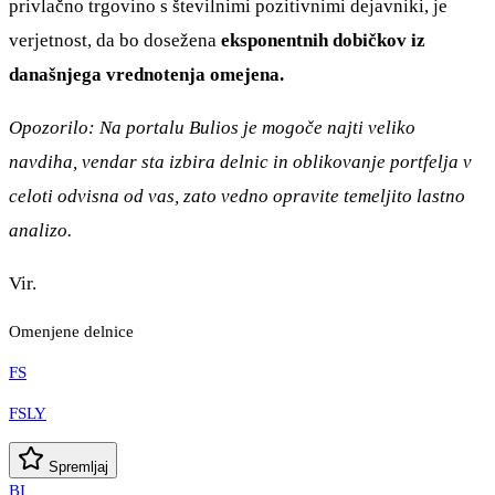
privlačno trgovino s številnimi pozitivnimi dejavniki, je
verjetnost, da bo dosežena
eksponentnih dobičkov iz
današnjega vrednotenja omejena.
Opozorilo: Na portalu Bulios je mogoče najti veliko
navdiha, vendar sta izbira delnic in oblikovanje portfelja v
celoti odvisna od vas, zato vedno opravite temeljito lastno
analizo.
Vir.
Omenjene delnice
FS
FSLY
Spremljaj
BI