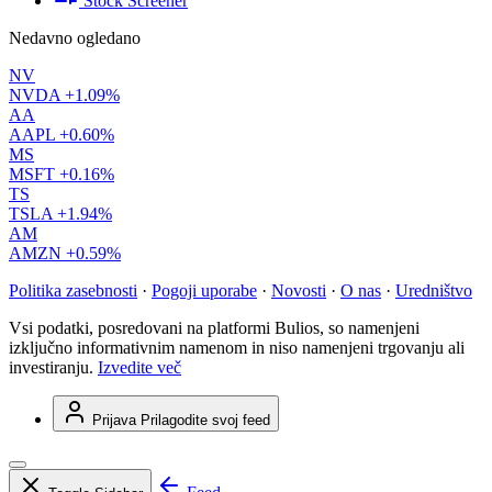
Stock Screener
Nedavno ogledano
NV
NVDA
+1.09%
AA
AAPL
+0.60%
MS
MSFT
+0.16%
TS
TSLA
+1.94%
AM
AMZN
+0.59%
Politika zasebnosti
·
Pogoji uporabe
·
Novosti
·
O nas
·
Uredništvo
Vsi podatki, posredovani na platformi Bulios, so namenjeni
izključno informativnim namenom in niso namenjeni trgovanju ali
investiranju.
Izvedite več
Prijava
Prilagodite svoj feed