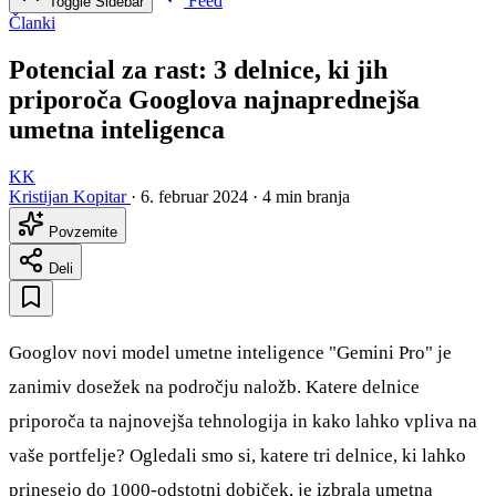
Feed
Toggle Sidebar
Članki
Potencial za rast: 3 delnice, ki jih
priporoča Googlova najnaprednejša
umetna inteligenca
KK
Kristijan Kopitar
·
6. februar 2024
·
4 min branja
Povzemite
Deli
Googlov novi model umetne inteligence "Gemini Pro" je
zanimiv dosežek na področju naložb. Katere delnice
priporoča ta najnovejša tehnologija in kako lahko vpliva na
vaše portfelje? Ogledali smo si, katere tri delnice, ki lahko
prinesejo do 1000-odstotni dobiček, je izbrala umetna