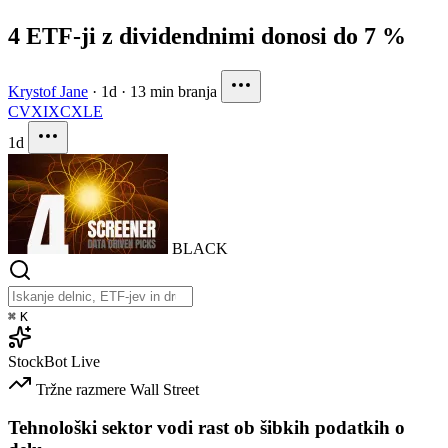
4 ETF-ji z dividendnimi donosi do 7 %
Krystof Jane
·
1d
·
13 min branja
CVX
IXC
XLE
1d
BLACK
⌘
K
StockBot
Live
Tržne razmere
Wall Street
Tehnološki sektor vodi rast ob šibkih podatkih o