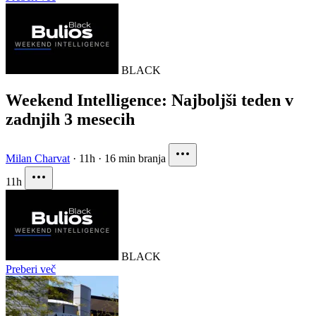
BLACK
Weekend Intelligence: Najboljši teden v
zadnjih 3 mesecih
Milan Charvat
·
11h
·
16 min branja
11h
BLACK
Preberi več