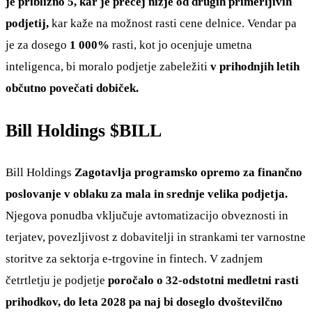
je približno 5, kar je precej nižje od drugih primerljivih
podjetij,
kar kaže na možnost rasti cene delnice. Vendar pa
je za dosego
1 000%
rasti, kot jo ocenjuje umetna
inteligenca, bi moralo podjetje zabeležiti
v prihodnjih letih
občutno povečati dobiček.
Bill Holdings
$BILL
Bill Holdings
Zagotavlja programsko opremo za finančno
poslovanje v oblaku za mala in srednje velika podjetja.
Njegova ponudba vključuje avtomatizacijo obveznosti in
terjatev, povezljivost z dobavitelji in strankami ter varnostne
storitve za sektorja e-trgovine in fintech. V zadnjem
četrtletju je podjetje
poročalo o 32-odstotni medletni rasti
prihodkov, do leta 2028 pa naj bi doseglo dvoštevilčno