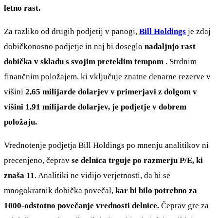
letno rast.
Za razliko od drugih podjetij v panogi,
Bill Holdings
je zdaj
dobičkonosno podjetje in naj bi doseglo
nadaljnjo rast
dobička v skladu s svojim preteklim tempom
. Strdnim
finančnim položajem, ki vključuje znatne denarne rezerve v
višini
2,65 milijarde dolarjev v primerjavi z dolgom v
višini 1,91 milijarde dolarjev, je podjetje v dobrem
položaju.
Vrednotenje podjetja Bill Holdings po mnenju analitikov ni
precenjeno, čeprav
se delnica trguje po razmerju P/E, ki
znaša 11
. Analitiki ne vidijo verjetnosti, da bi se
mnogokratnik dobička povečal,
kar bi bilo potrebno za
1000-odstotno povečanje vrednosti delnice.
Čeprav gre za