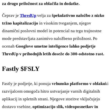
za drugo priložnost za oblačila in dodatke.
Čeprav je
ThredUp
velja za
špekulativno naložbo z nizko
tržno kapitalizacijo
in visokim tveganjem, njegov
dinamični poslovni model in potencial na trgu trajnostne
mode predstavljata zanimivo naložbeno priložnost. Po
ocenah
Googlove umetne inteligence lahko podjetje
ThredUp v prihodnjih letih doseže do 300-odstotno rast.
Fastly
$FSLY
Fastly je podjetje, ki ponuja
vrhunsko platformo v oblaku
ki
razvijalcem omogoča hitro ustvarjanje varnih digitalnih
aplikacij in spletnih strani. Njegove storitve vključujejo
dostavo vsebine,
optimizacijo slik, videoposnetkov in