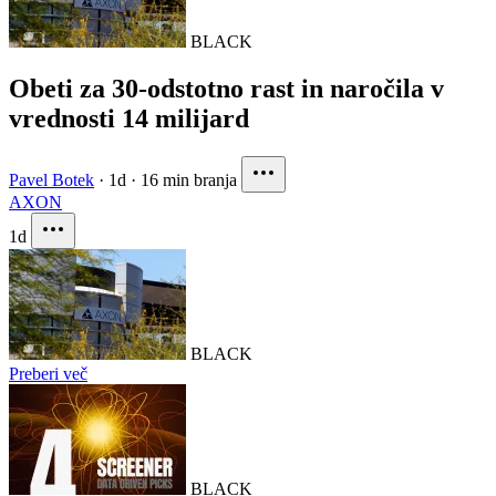
BLACK
Obeti za 30-odstotno rast in naročila v
vrednosti 14 milijard
Pavel Botek
·
1d
·
16 min branja
AXON
1d
BLACK
Preberi več
BLACK