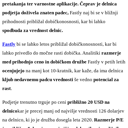
pretakanja ter varnostne aplikacije. Čeprav je delnica
podjetja doživela znaten padec,
Fastly naj bi se v bližnji
prihodnosti približal dobičkonosnosti, kar bi lahko
spodbuda za vrednost delnic.
Fastly
bi se lahko letos približal dobičkonosnosti, kar bi
lahko privedlo do močne rasti dobička. Analitiki
razmerje
med prihodnjo ceno in dobičkom družbe
Fastly v petih letih
ocenjujejo
na manj kot 10-kratnik, kar kaže, da ima delnica
kljub nedavnemu padcu vrednosti
še vedno
potencial za
rast
.
Podjetje trenutno trguje po ceni
približno 20 USD na
delnico
kar je precej manj od najvišje vrednosti 126 dolarjev
na delnico, ki jo je družba dosegla leta 2020.
Razmerje P/E