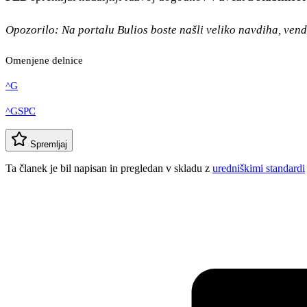
Opozorilo: Na portalu Bulios boste našli veliko navdiha, venda
Omenjene delnice
^G
^GSPC
Spremljaj
Ta članek je bil napisan in pregledan v skladu z
uredniškimi standardi