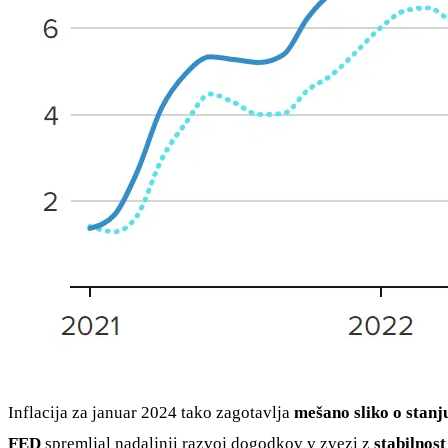
Inflacija za januar 2024 tako zagotavlja
mešano sliko o stan
FED
spremljal nadaljnji razvoj dogodkov v zvezi z
stabilnost