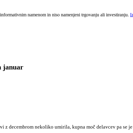
 informativnim namenom in niso namenjeni trgovanju ali investiranju.
I
a januar
erjavi z decembrom nekoliko umirila, kupna moč delavcev pa se je