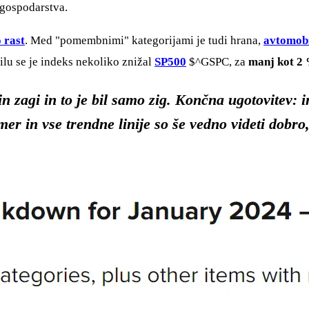
j gospodarstva.
o rast
. Med "pomembnimi" kategorijami je tudi hrana,
avtomobi
ilu se je indeks nekoliko znižal
SP500
$^GSPC
, za
manj kot 2
in zagi in to je bil samo zig. Končna ugotovitev: i
mer in vse trendne linije so še vedno videti dobr