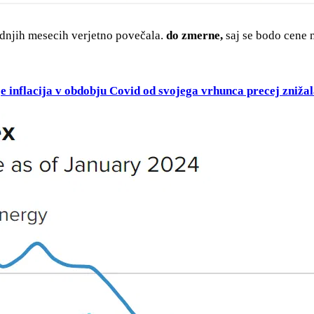
odnjih mesecih verjetno povečala.
do zmerne,
saj se bodo cene 
je inflacija v obdobju Covid od svojega vrhunca precej zniža