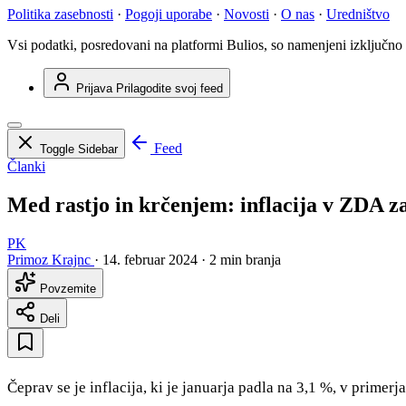
Politika zasebnosti
·
Pogoji uporabe
·
Novosti
·
O nas
·
Uredništvo
Vsi podatki, posredovani na platformi Bulios, so namenjeni izključno
Prijava
Prilagodite svoj feed
Feed
Toggle Sidebar
Članki
Med rastjo in krčenjem: inflacija v ZDA z
PK
Primoz Krajnc
·
14. februar 2024
·
2 min branja
Povzemite
Deli
Čeprav se je inflacija, ki je januarja padla na 3,1 %, v prim