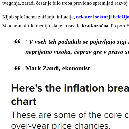
tveganja, zaradi česar je bilo treba previdno spremljati razvo
Kljub splošnemu znižanju inflacije,
nekateri sektorji beležij
Vendar analitiki menijo, da je ta rast le
kratkoročna
. Po poroč
"V vseh teh podatkih se pojavljajo zigi 
neprijetno visoka, čeprav gre v pravo s
Mark Zandi, ekonomist