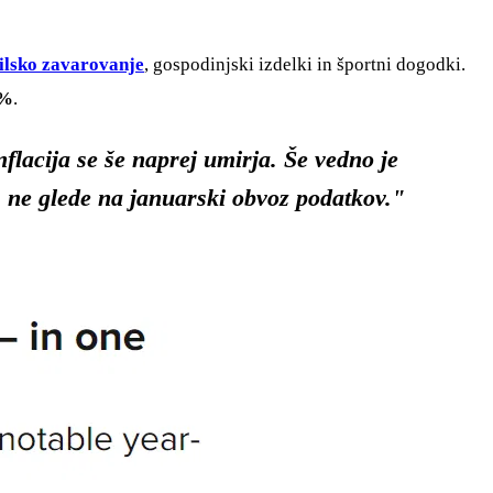
lsko zavarovanje
, gospodinjski izdelki in športni dogodki.
 %
.
nflacija se še naprej umirja. Še vedno je
o, ne glede na januarski obvoz podatkov."