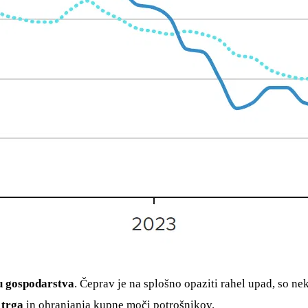
ju gospodarstva
. Čeprav je na splošno opaziti rahel upad, so ne
 trga
in ohranjanja kupne moči potrošnikov.