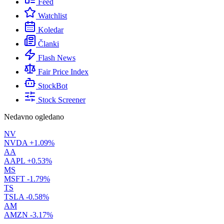
Feed
Watchlist
Koledar
Članki
Flash News
Fair Price Index
StockBot
Stock Screener
Nedavno ogledano
NV
NVDA
+1.09%
AA
AAPL
+0.53%
MS
MSFT
-1.79%
TS
TSLA
-0.58%
AM
AMZN
-3.17%