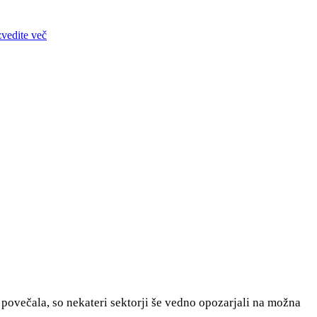
zvedite več
 povečala, so nekateri sektorji še vedno opozarjali na možna