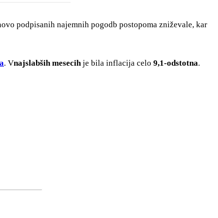
novo podpisanih najemnih pogodb postopoma zniževale, kar
la
. V
najslabših mesecih
je bila inflacija celo
9,1-odstotna
.