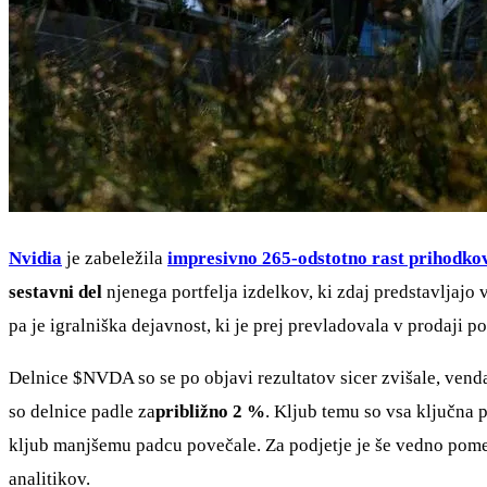
Nvidia
je zabeležila
impresivno 265-odstotno rast prihodkov
sestavni del
njenega portfelja izdelkov, ki zdaj predstavljajo
pa je igralniška dejavnost, ki je prej prevladovala v prodaji p
Delnice
$NVDA
so se po objavi rezultatov sicer zvišale, vend
so delnice padle za
približno 2 %
. Kljub temu so vsa ključna 
kljub manjšemu padcu povečale. Za podjetje je še vedno pomem
analitikov.