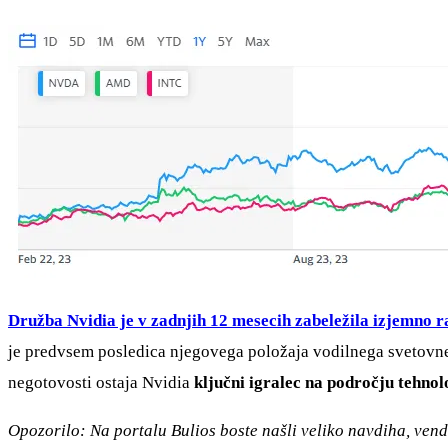
Družba Nvidia je v zadnjih 12 mesecih zabeležila izjemno r
je predvsem posledica njegovega položaja vodilnega svetovn
negotovosti ostaja Nvidia
ključni igralec na področju tehnol
Opozorilo: Na portalu Bulios boste našli veliko navdiha, venda