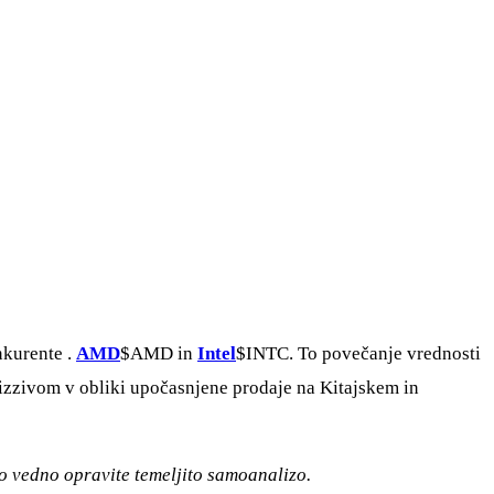
onkurente .
AMD
$AMD
in
Intel
$INTC
. To povečanje vrednosti
 izzivom v obliki upočasnjene prodaje na Kitajskem in
to vedno opravite temeljito samoanalizo.