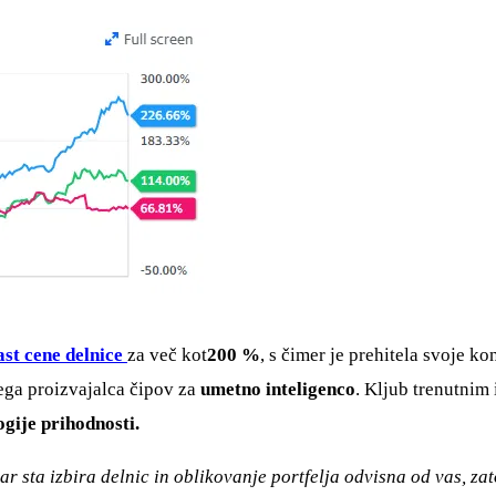
ast cene delnice
za več kot
200 %
, s čimer je prehitela svoje k
ega proizvajalca čipov za
umetno inteligenco
. Kljub trenutnim
ogije prihodnosti.
r sta izbira delnic in oblikovanje portfelja odvisna od vas, za