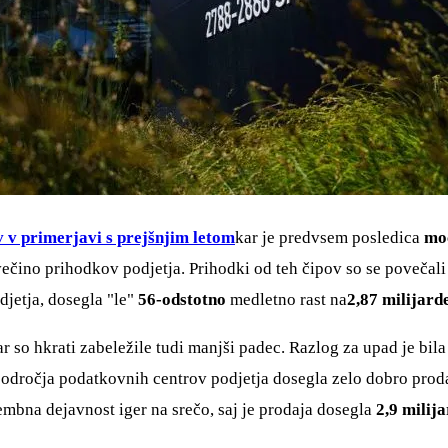
 v primerjavi s prejšnjim letom
kar je predvsem posledica
moč
 večino prihodkov podjetja. Prihodki od teh čipov so se povečal
odjetja, dosegla "le"
56-odstotno
medletno rast na
2,87 milijard
ar so hkrati zabeležile tudi manjši padec. Razlog za upad je bil
področja podatkovnih centrov podjetja dosegla zelo dobro proda
bna dejavnost iger na srečo, saj je prodaja dosegla
2,9 milija