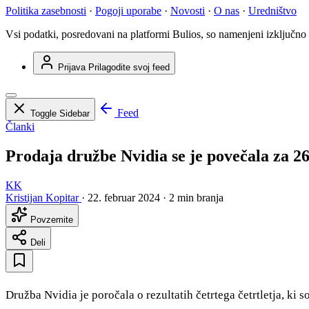
Politika zasebnosti
·
Pogoji uporabe
·
Novosti
·
O nas
·
Uredništvo
Vsi podatki, posredovani na platformi Bulios, so namenjeni izključno
Prijava
Prilagodite svoj feed
Feed
Toggle Sidebar
Članki
Prodaja družbe Nvidia se je povečala za 2
KK
Kristijan Kopitar
·
22. februar 2024
·
2 min branja
Povzemite
Deli
Družba Nvidia je poročala o rezultatih četrtega četrtletja, ki