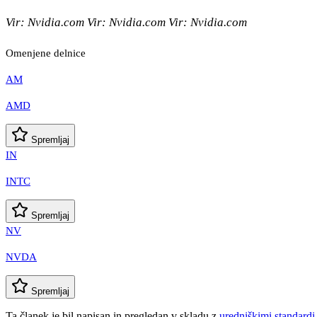
Vir: Nvidia.com Vir: Nvidia.com Vir: Nvidia.com
Omenjene delnice
AM
AMD
Spremljaj
IN
INTC
Spremljaj
NV
NVDA
Spremljaj
Ta članek je bil napisan in pregledan v skladu z
uredniškimi standardi