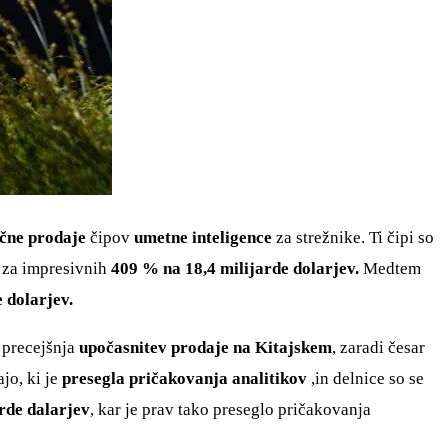
ne prodaje
čipov
umetne inteligence
za strežnike. Ti čipi so
i za impresivnih
409 % na 18,4 milijarde dolarjev.
Medtem
e dolarjev.
a precejšnja
upočasnitev prodaje na Kitajskem
, zaradi česar
jo, ki je
presegla pričakovanja analitikov
,in delnice so se
rde dalarjev
, kar je prav tako preseglo pričakovanja