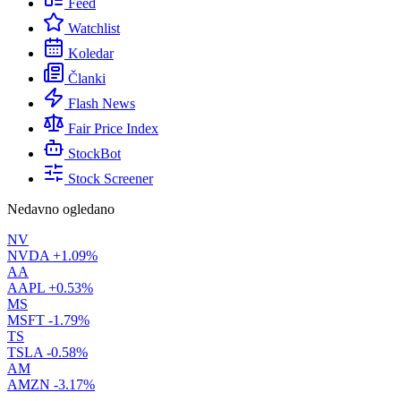
Feed
Watchlist
Koledar
Članki
Flash News
Fair Price Index
StockBot
Stock Screener
Nedavno ogledano
NV
NVDA
+1.09%
AA
AAPL
+0.53%
MS
MSFT
-1.79%
TS
TSLA
-0.58%
AM
AMZN
-3.17%