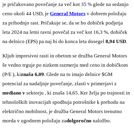
je pričakovano povečanje za več kot 35 % glede na sedanjo
ceno okoli 44 USD, je
General Motors
v dobrem položaju
za prihodnjo rast. Pričakuje se, da se bo dobiček podjetja
leta 2024 na letni ravni povečal za več kot 16,3 %, dobiček
na delnico (EPS) pa naj bi do konca leta dosegel
8,94 USD
.
Kljub impresivni rasti in obetom se družba General Motors
še vedno trguje po nizkem razmerju med ceno in dobičkom
(P/E ), ki
znaša 6,09
. Glede na to imajo delnice
$GM
potencial za nadaljnje povečanje, zlasti v primerjavi z
mediano v
sektorju , ki znaša 14,65. Ker želja po trajnosti in
tehnoloških inovacijah spodbuja potrošnike k prehodu na
električno mobilnost, je družba General Motors trenutno
morda v ugodnem položaju za
dolgoročno
naložbo.