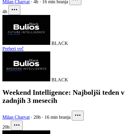
Milan Charvat
·
4h
·
16 min branja
4h
BLACK
Preberi več
BLACK
Weekend Intelligence: Najboljši teden v
zadnjih 3 mesecih
Milan Charvat
·
20h
·
16 min branja
20h