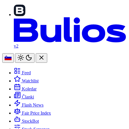
v2
Feed
Watchlist
Koledar
Članki
Flash News
Fair Price Index
StockBot