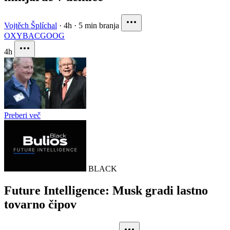
Vojtěch Šplíchal
·
4h
·
5 min branja
OXY
BAC
GOOG
4h
Preberi več
BLACK
Future Intelligence: Musk gradi lastno
tovarno čipov