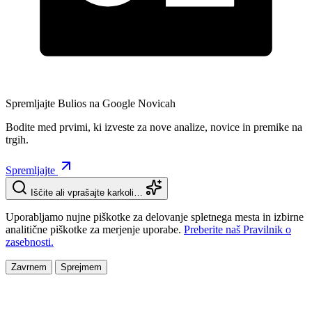
Spremljajte Bulios na Google Novicah
Bodite med prvimi, ki izveste za nove analize, novice in premike na
trgih.
Spremljajte
Iščite ali vprašajte karkoli…
Uporabljamo nujne piškotke za delovanje spletnega mesta in izbirne
analitične piškotke za merjenje uporabe.
Preberite naš Pravilnik o
zasebnosti.
Zavrnem
Sprejmem