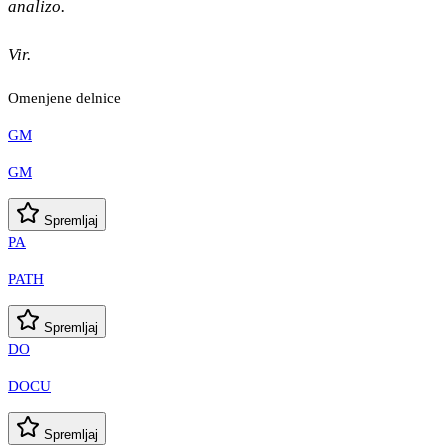
analizo.
Vir.
Omenjene delnice
GM
GM
Spremljaj
PA
PATH
Spremljaj
DO
DOCU
Spremljaj