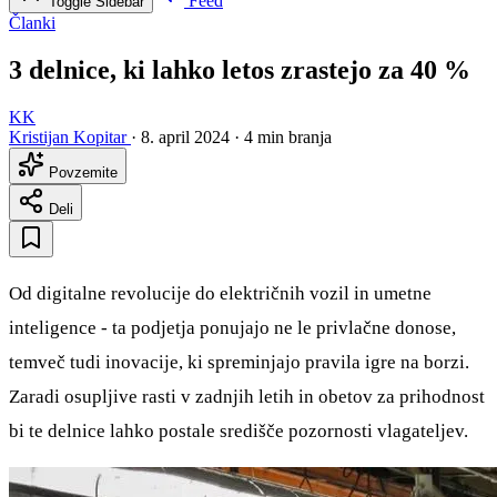
Feed
Toggle Sidebar
Članki
3 delnice, ki lahko letos zrastejo za 40 %
KK
Kristijan Kopitar
·
8. april 2024
·
4 min branja
Povzemite
Deli
Od digitalne revolucije do električnih vozil in umetne
inteligence - ta podjetja ponujajo ne le privlačne donose,
temveč tudi inovacije, ki spreminjajo pravila igre na borzi.
Zaradi osupljive rasti v zadnjih letih in obetov za prihodnost
bi te delnice lahko postale središče pozornosti vlagateljev.