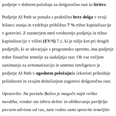
podjetje v dobrem položaju za dolgoročno rast in
širitev.
Podjetje AI Path se ponaša s praktično
brez dolga
v svoji
bilanci stanja in vzdržuje približno
7 %
tržne kapitalizacije
v gotovini. Z razmerjem med vrednostjo podjetja in tržno
kapitalizacijo v višini
(EV/S)
7,1, ki je nižje kot pri drugih
podjetjih, ki se ukvarjajo s programsko opremo, ima podjetje
trdne finančne temelje za nadaljnjo rast. Ob vse večjem
zanimanju za avtomatizacijo in umetno inteligenco je
podjetje AI Path v
ugodnem položaju
da izkoristi prihodnje
priložnosti in svojim delničarjem zagotovi dolgoročno rast.
Opozorilo: Na portalu Bulios je mogoče najti veliko
navdiha, vendar sta izbira delnic in oblikovanje portfelja
povsem odvisna od vas, zato vedno sami opravite temeljito