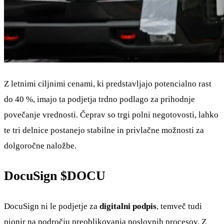
Z letnimi ciljnimi cenami, ki predstavljajo potencialno rast
do 40 %, imajo ta podjetja trdno podlago za prihodnje
povečanje vrednosti. Čeprav so trgi polni negotovosti, lahko
te tri delnice postanejo stabilne in privlačne možnosti za
dolgoročne naložbe.
DocuSign
$DOCU
DocuSign ni le podjetje za
digitalni podpis
, temveč tudi
pionir na področju preoblikovanja poslovnih procesov. Z