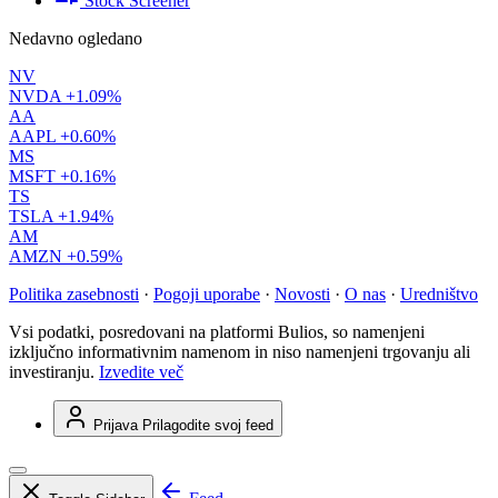
Stock Screener
Nedavno ogledano
NV
NVDA
+1.09%
AA
AAPL
+0.60%
MS
MSFT
+0.16%
TS
TSLA
+1.94%
AM
AMZN
+0.59%
Politika zasebnosti
·
Pogoji uporabe
·
Novosti
·
O nas
·
Uredništvo
Vsi podatki, posredovani na platformi Bulios, so namenjeni
izključno informativnim namenom in niso namenjeni trgovanju ali
investiranju.
Izvedite več
Prijava
Prilagodite svoj feed