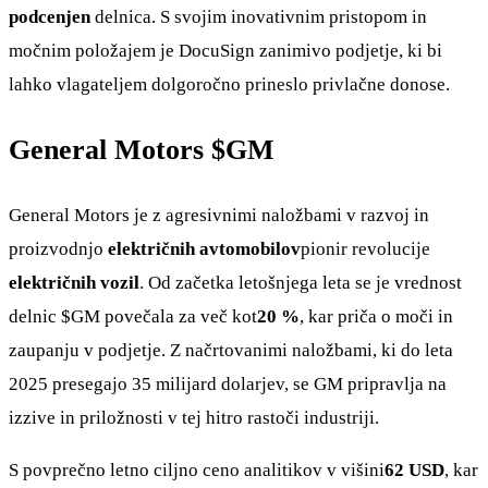
podcenjen
delnica. S svojim inovativnim pristopom in
močnim položajem je DocuSign zanimivo podjetje, ki bi
lahko vlagateljem dolgoročno prineslo privlačne donose.
General Motors
$GM
General Motors je z agresivnimi naložbami v razvoj in
proizvodnjo
električnih avtomobilov
pionir revolucije
električnih vozil
. Od začetka letošnjega leta se je vrednost
delnic
$GM
povečala za več kot
20 %
, kar priča o moči in
zaupanju v podjetje. Z načrtovanimi naložbami, ki do leta
2025 presegajo 35 milijard dolarjev, se GM pripravlja na
izzive in priložnosti v tej hitro rastoči industriji.
S povprečno letno ciljno ceno analitikov v višini
62 USD
, kar