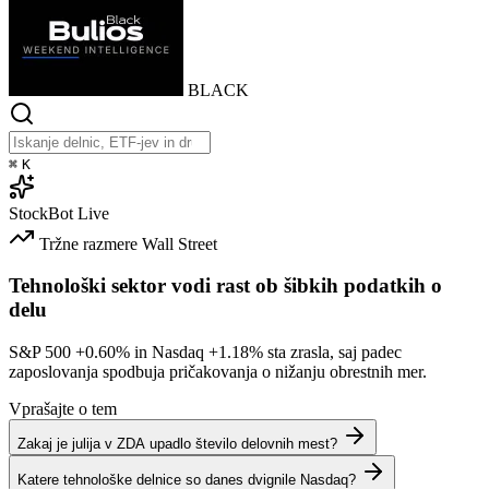
BLACK
⌘
K
StockBot
Live
Tržne razmere
Wall Street
Tehnološki sektor vodi rast ob šibkih podatkih o
delu
S&P 500
+0.60%
in Nasdaq
+1.18%
sta zrasla, saj padec
zaposlovanja spodbuja pričakovanja o nižanju obrestnih mer.
Vprašajte o tem
Zakaj je julija v ZDA upadlo število delovnih mest?
Katere tehnološke delnice so danes dvignile Nasdaq?