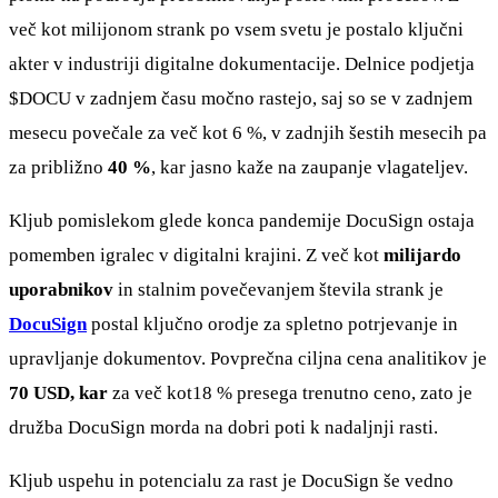
več kot milijonom strank po vsem svetu je postalo ključni
akter v industriji digitalne dokumentacije. Delnice podjetja
$DOCU
v zadnjem času močno rastejo, saj so se v zadnjem
mesecu povečale za več kot 6 %, v zadnjih šestih mesecih pa
za približno
40 %
, kar jasno kaže na zaupanje vlagateljev.
Kljub pomislekom glede konca pandemije DocuSign ostaja
pomemben igralec v digitalni krajini. Z več kot
milijardo
uporabnikov
in stalnim povečevanjem števila strank je
DocuSign
postal ključno orodje za spletno potrjevanje in
upravljanje dokumentov. Povprečna ciljna cena analitikov je
70 USD, kar
za več kot18 % presega trenutno ceno, zato je
družba DocuSign morda na dobri poti k nadaljnji rasti.
Kljub uspehu in potencialu za rast je DocuSign še vedno