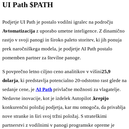
UI Path
$PATH
Podjetje UI Path je postalo vodilni igralec na področju
Avtomatizacija
z uporabo umetne inteligence. Z dinamično
rastjo v svoji panogi in široko paleto storitev, ki jih ponuja
prek naročniškega modela, je podjetje AI Path postalo
pomemben partner za številne panoge.
S povprečno letno ciljno ceno analitikov v višini
25,9
dolarja
, ki predstavlja potencialno 20-odstotno rast glede na
sedanje cene, je
AI Path
privlačne možnosti za vlagatelje.
Nedavne inovacije, kot je izdelek Autopilot ,
krepijo
konkurenčni položaj podjetja, kar mu omogoča, da privablja
nove stranke in širi svoj tržni položaj. S strateškimi
partnerstvi z vodilnimi v panogi programske opreme je