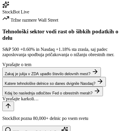
StockBot
Live
Tržne razmere
Wall Street
Tehnološki sektor vodi rast ob šibkih podatkih o
delu
S&P 500
+0.60%
in Nasdaq
+1.18%
sta zrasla, saj padec
zaposlovanja spodbuja pričakovanja o nižanju obrestnih mer.
Vprašajte o tem
Zakaj je julija v ZDA upadlo število delovnih mest?
Katere tehnološke delnice so danes dvignile Nasdaq?
Kdaj bo naslednja odločitev Fed o obrestnih merah?
StockBot pozna 80,000+ delnic po vsem svetu