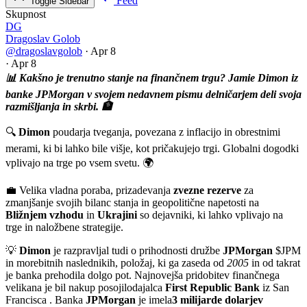
Feed
Toggle Sidebar
Skupnost
DG
Dragoslav Golob
@dragoslavgolob
·
Apr 8
·
Apr 8
📊 Kakšno je trenutno stanje na finančnem trgu? Jamie Dimon iz
banke JPMorgan v svojem nedavnem pismu delničarjem deli svoja
razmišljanja in skrbi. 🏦
🔍
Dimon
poudarja tveganja, povezana z inflacijo in obrestnimi
merami, ki bi lahko bile višje, kot pričakujejo trgi. Globalni dogodki
vplivajo na trge po vsem svetu. 🌍
💼 Velika vladna poraba, prizadevanja
zvezne rezerve
za
zmanjšanje svojih bilanc stanja in geopolitične napetosti na
Bližnjem vzhodu
in
Ukrajini
so dejavniki, ki lahko vplivajo na
trge in naložbene strategije.
💡
Dimon
je razpravljal tudi o prihodnosti družbe
JPMorgan
$JPM
in morebitnih naslednikih, položaj, ki ga zaseda od
2005
in od takrat
je banka prehodila dolgo pot. Najnovejša pridobitev finančnega
velikana je bil nakup posojilodajalca
First Republic Bank
iz San
Francisca . Banka
JPMorgan
je imela
3 milijarde dolarjev