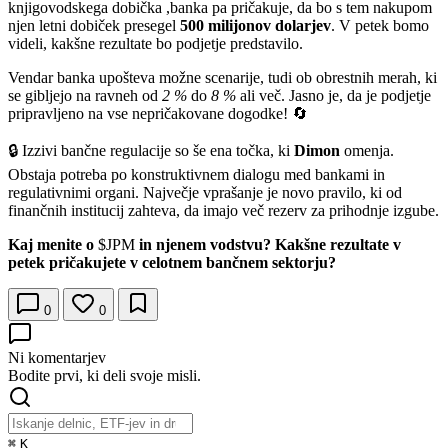
knjigovodskega dobička ,banka pa pričakuje, da bo s tem nakupom
njen letni dobiček presegel
500 milijonov dolarjev
. V petek bomo
videli, kakšne rezultate bo podjetje predstavilo.
Vendar banka upošteva možne scenarije, tudi ob obrestnih merah, ki
se gibljejo na ravneh od
2 %
do
8 %
ali več. Jasno je, da je podjetje
pripravljeno na vse nepričakovane dogodke! 🔄
🔒 Izzivi bančne regulacije so še ena točka, ki
Dimon
omenja.
Obstaja potreba po konstruktivnem dialogu med bankami in
regulativnimi organi. Največje vprašanje je novo pravilo, ki od
finančnih institucij zahteva, da imajo več rezerv za prihodnje izgube.
Kaj menite o
$JPM
in njenem vodstvu? Kakšne rezultate v
petek pričakujete v celotnem bančnem sektorju?
0
0
Ni komentarjev
Bodite prvi, ki deli svoje misli.
⌘
K