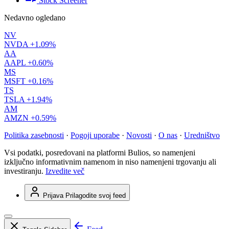
Stock Screener
Nedavno ogledano
NV
NVDA
+1.09%
AA
AAPL
+0.60%
MS
MSFT
+0.16%
TS
TSLA
+1.94%
AM
AMZN
+0.59%
Politika zasebnosti
·
Pogoji uporabe
·
Novosti
·
O nas
·
Uredništvo
Vsi podatki, posredovani na platformi Bulios, so namenjeni
izključno informativnim namenom in niso namenjeni trgovanju ali
investiranju.
Izvedite več
Prijava
Prilagodite svoj feed