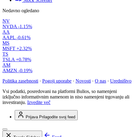
Stock Screener
Nedavno ogledano
NV
NVDA
-1.15%
AA
AAPL
-0.61%
MS
MSFT
+2.32%
TS
TSLA
+0.78%
AM
AMZN
-0.19%
Politika zasebnosti
·
Pogoji uporabe
·
Novosti
·
O nas
·
Uredništvo
Vsi podatki, posredovani na platformi Bulios, so namenjeni
izključno informativnim namenom in niso namenjeni trgovanju ali
investiranju.
Izvedite več
Prijava
Prilagodite svoj feed