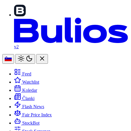
v2
Feed
Watchlist
Koledar
Članki
Flash News
Fair Price Index
StockBot