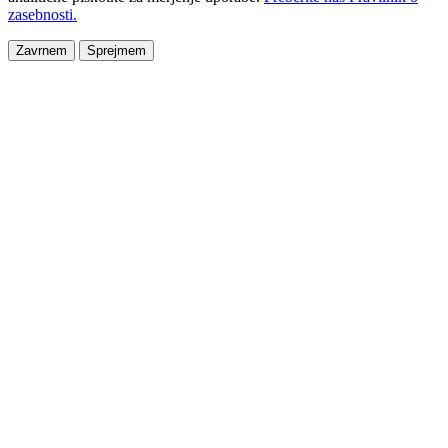
zasebnosti.
Zavrnem
Sprejmem