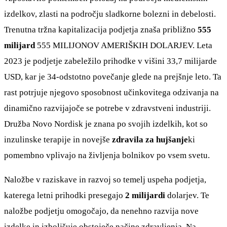
izdelkov, zlasti na področju sladkorne bolezni in debelosti.
Trenutna tržna kapitalizacija podjetja znaša približno
555
milijard
555 MILIJONOV AMERIŠKIH DOLARJEV. Leta
2023 je podjetje zabeležilo prihodke v višini 33,7 milijarde
USD, kar je 34-odstotno povečanje glede na prejšnje leto. Ta
rast potrjuje njegovo sposobnost učinkovitega odzivanja na
dinamično razvijajoče se potrebe v zdravstveni industriji.
Družba Novo Nordisk je znana po svojih izdelkih, kot so
inzulinske terapije in novejše
zdravila za hujšanje
ki
pomembno vplivajo na življenja bolnikov po vsem svetu.
Naložbe v raziskave in razvoj so temelj uspeha podjetja,
katerega letni prihodki presegajo
2 milijardi
dolarjev. Te
naložbe podjetju omogočajo, da nenehno razvija nove
izdelke in izboljšuje obstoječe načine zdravljenja. Na