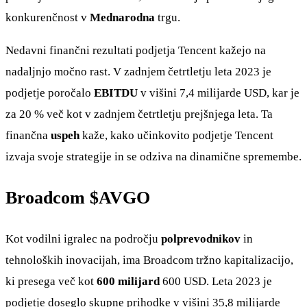
konkurenčnost v
Mednarodna
trgu.
Nedavni finančni rezultati podjetja Tencent kažejo na
nadaljnjo močno rast. V zadnjem četrtletju leta 2023 je
podjetje poročalo
EBITDU
v višini 7,4 milijarde USD, kar je
za 20 % več kot v zadnjem četrtletju prejšnjega leta. Ta
finančna
uspeh
kaže, kako učinkovito podjetje Tencent
izvaja svoje strategije in se odziva na dinamične spremembe.
Broadcom
$AVGO
Kot vodilni igralec na področju
polprevodnikov
in
tehnoloških inovacijah, ima Broadcom tržno kapitalizacijo,
ki presega več kot
600 milijard
600 USD. Leta 2023 je
podjetje doseglo skupne prihodke v višini 35,8 milijarde