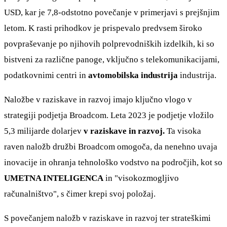
USD, kar je 7,8-odstotno povečanje v primerjavi s prejšnjim
letom. K rasti prihodkov je prispevalo predvsem široko
povpraševanje po njihovih polprevodniških izdelkih, ki so
bistveni za različne panoge, vključno s telekomunikacijami,
podatkovnimi centri in
avtomobilska industrija
industrija.
Naložbe v raziskave in razvoj imajo ključno vlogo v
strategiji podjetja Broadcom. Leta 2023 je podjetje vložilo
5,3 milijarde dolarjev
v raziskave in razvoj.
Ta visoka
raven naložb družbi Broadcom omogoča, da nenehno uvaja
inovacije in ohranja tehnološko vodstvo na področjih, kot so
UMETNA INTELIGENCA
in "visokozmogljivo
računalništvo", s čimer krepi svoj položaj.
S povečanjem naložb v raziskave in razvoj ter strateškimi