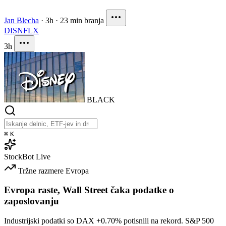
Jan Blecha
·
3h
·
23 min branja
DIS
NFLX
3h
BLACK
⌘
K
StockBot
Live
Tržne razmere
Evropa
Evropa raste, Wall Street čaka podatke o
zaposlovanju
Industrijski podatki so DAX
+0.70%
potisnili na rekord. S&P 500