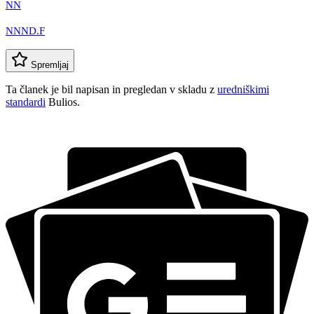
NN
NNND.F
Spremljaj
Ta članek je bil napisan in pregledan v skladu z
uredniškimi
standardi
Bulios.