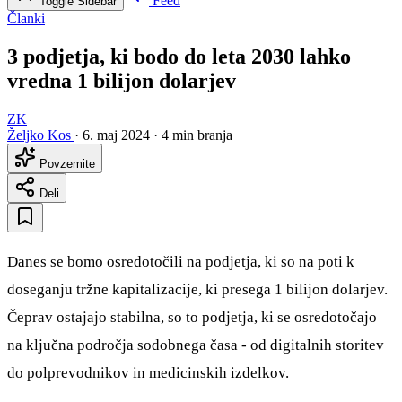
Feed
Toggle Sidebar
Članki
3 podjetja, ki bodo do leta 2030 lahko
vredna 1 bilijon dolarjev
ZK
Željko Kos
·
6. maj 2024
·
4 min branja
Povzemite
Deli
Danes se bomo osredotočili na podjetja, ki so na poti k
doseganju tržne kapitalizacije, ki presega 1 bilijon dolarjev.
Čeprav ostajajo stabilna, so to podjetja, ki se osredotočajo
na ključna področja sodobnega časa - od digitalnih storitev
do polprevodnikov in medicinskih izdelkov.