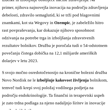
primer, njihova najnovejša inovacija na področju zdravljenja
debelosti, zdravilo semaglutid, ki se trži pod blagovnimi
znamkami, kot sta Wegovy in
Ozempic
, je zabeležilo hitro
rast povpraševanja, kar dokazuje njihovo sposobnost
odzivanja na potrebe trga in izboljšanja zdravstvenih
rezultatov bolnikov. Družba je poročala tudi o 54-odstotnem
povečanju čistega dobička na 12,1 milijarde ameriških
dolarjev v letu 2023.
S svojo močno osredotočenostjo na kronične bolezni družba
Novo Nordisk ne le
izboljšuje kakovost življenja
bolnikom,
temveč tudi krepi svoj položaj vodilnega podjetja na
področju endokrinologije. Ta finančni in terapevtski uspeh
je zato trdna podlaga za njeno nadaljnjo širitev in inovacije