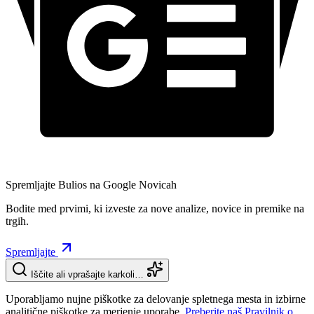
Spremljajte Bulios na Google Novicah
Bodite med prvimi, ki izveste za nove analize, novice in premike na
trgih.
Spremljajte
Iščite ali vprašajte karkoli…
Uporabljamo nujne piškotke za delovanje spletnega mesta in izbirne
analitične piškotke za merjenje uporabe.
Preberite naš Pravilnik o