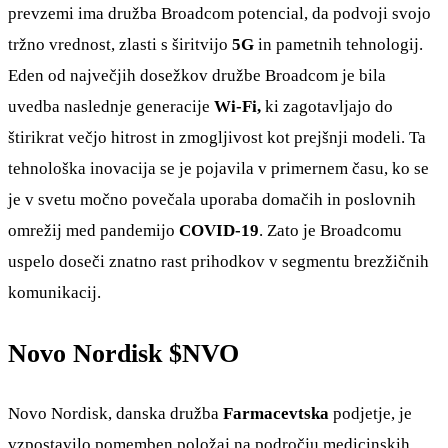
prevzemi ima družba Broadcom potencial, da podvoji svojo
tržno vrednost, zlasti s širitvijo
5G
in pametnih tehnologij.
Eden od največjih dosežkov družbe Broadcom je bila
uvedba naslednje generacije
Wi-Fi,
ki zagotavljajo do
štirikrat večjo hitrost in zmogljivost kot prejšnji modeli. Ta
tehnološka inovacija se je pojavila v primernem času, ko se
je v svetu močno povečala uporaba domačih in poslovnih
omrežij med pandemijo
COVID-19
. Zato je Broadcomu
uspelo doseči znatno rast prihodkov v segmentu brezžičnih
komunikacij.
Novo Nordisk
$NVO
Novo Nordisk, danska družba
Farmacevtska
podjetje, je
vzpostavilo pomemben položaj na področju medicinskih