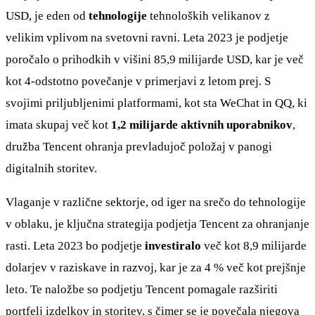
USD, je eden od
tehnologije
tehnoloških velikanov z
velikim vplivom na svetovni ravni. Leta 2023 je podjetje
poročalo o prihodkih v višini 85,9 milijarde USD, kar je več
kot 4-odstotno povečanje v primerjavi z letom prej. S
svojimi priljubljenimi platformami, kot sta WeChat in QQ, ki
imata skupaj več kot
1,2 milijarde aktivnih uporabnikov
,
družba Tencent ohranja prevladujoč položaj v panogi
digitalnih storitev.
Vlaganje v različne sektorje, od iger na srečo do tehnologije
v oblaku, je ključna strategija podjetja Tencent za ohranjanje
rasti. Leta 2023 bo podjetje
investiralo
več kot 8,9 milijarde
dolarjev v raziskave in razvoj, kar je za 4 % več kot prejšnje
leto. Te naložbe so podjetju Tencent pomagale razširiti
portfelj izdelkov in storitev, s čimer se je povečala njegova