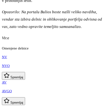
v prihodnjih letih.
Opozorilo: Na portalu Bulios boste našli veliko navdiha,
vendar sta izbira delnic in oblikovanje portfelja odvisna od
vas, zato vedno opravite temeljito samoanalizo.
Vir.
e
Omenjene delnice
NV
NVO
Spremljaj
AV
AVGO
Spremljaj