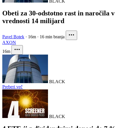
BLACK
Obeti za 30-odstotno rast in naročila v
vrednosti 14 milijard
Pavel Botek
·
16m
·
16 min branja
AXON
16m
BLACK
Preberi več
BLACK