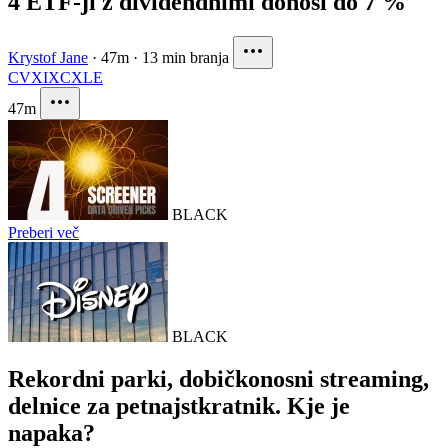
4 ETF-ji z dividendnimi donosi do 7 %
Krystof Jane
·
47m
·
13 min branja
CVX
IXC
XLE
47m
BLACK
Preberi več
BLACK
Rekordni parki, dobičkonosni streaming,
delnice za petnajstkratnik. Kje je
napaka?