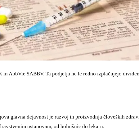
K
in AbbVie
$ABBV
. Ta podjetja ne le redno izplačujejo divid
gova glavna dejavnost je razvoj in proizvodnja človeških zdravi
dravstvenim ustanovam, od bolnišnic do lekarn.