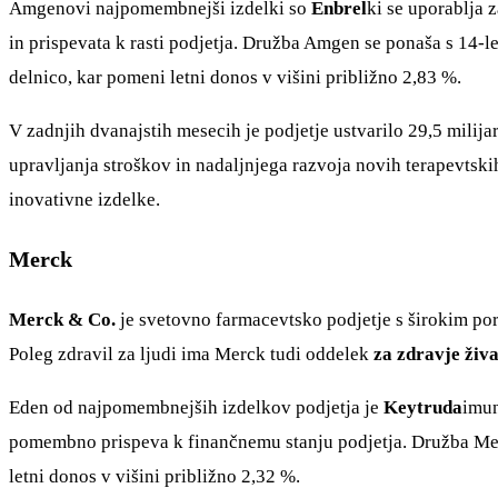
Amgenovi najpomembnejši izdelki so
Enbrel
ki se uporablja 
in prispevata k rasti podjetja. Družba Amgen se ponaša s 14-l
delnico, kar pomeni letni donos v višini približno 2,83 %.
V zadnjih dvanajstih mesecih je podjetje ustvarilo 29,5 milija
upravljanja stroškov in nadaljnjega razvoja novih terapevtski
inovativne izdelke.
Merck
Merck & Co.
je svetovno farmacevtsko podjetje s širokim portf
Poleg zdravil za ljudi ima Merck tudi oddelek
za zdravje živa
Eden od najpomembnejših izdelkov podjetja je
Keytruda
imun
pomembno prispeva k finančnemu stanju podjetja. Družba Merc
letni donos v višini približno 2,32 %.