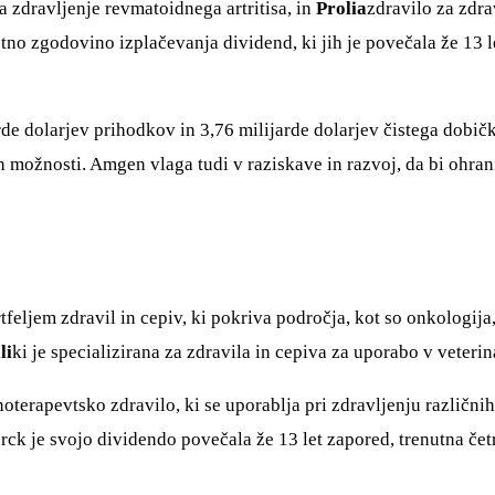
za zdravljenje revmatoidnega artritisa, in
Prolia
zdravilo za zdra
etno zgodovino izplačevanja dividend, ki jih je povečala že 13 
rde dolarjev prihodkov in 3,76 milijarde dolarjev čistega dobič
h možnosti. Amgen vlaga tudi v raziskave in razvoj, da bi ohran
eljem zdravil in cepiv, ki pokriva področja, kot so onkologija, 
li
ki je specializirana za zdravila in cepiva za uporabo v veterin
oterapevtsko zdravilo, ki se uporablja pri zdravljenju različni
k je svojo dividendo povečala že 13 let zapored, trenutna čet