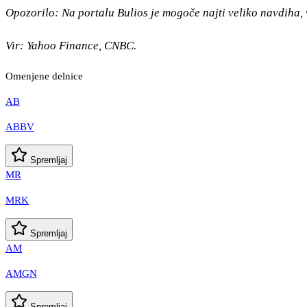
Opozorilo: Na portalu Bulios je mogoče najti veliko navdiha, 
Vir: Yahoo Finance, CNBC.
Omenjene delnice
AB
ABBV
Spremljaj
MR
MRK
Spremljaj
AM
AMGN
Spremljaj