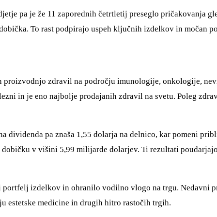
etje pa je že 11 zaporednih četrtletij preseglo pričakovanja gl
ga dobička. To rast podpirajo uspeh ključnih izdelkov in močan 
n proizvodnjo zdravil na področju imunologije, onkologije, nev
lezni in je eno najbolje prodajanih zdravil na svetu. Poleg zd
na dividenda pa znaša 1,55 dolarja na delnico, kar pomeni pribl
m dobičku v višini 5,99 milijarde dolarjev. Ti rezultati poudarj
voj portfelj izdelkov in ohranilo vodilno vlogo na trgu. Nedavni
u estetske medicine in drugih hitro rastočih trgih.