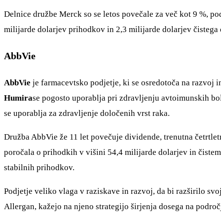
Delnice družbe Merck so se letos povečale za več kot 9 %, podj
milijarde dolarjev prihodkov in 2,3 milijarde dolarjev čiste
AbbVie
AbbVie
je farmacevtsko podjetje, ki se osredotoča na razvoj i
Humira
se pogosto uporablja pri zdravljenju avtoimunskih bo
se uporablja za zdravljenje določenih vrst raka.
Družba AbbVie že 11 let povečuje dividende, trenutna četrtlet
poročala o prihodkih v višini 54,4 milijarde dolarjev in čiste
stabilnih prihodkov.
Podjetje veliko vlaga v raziskave in razvoj, da bi razširilo s
Allergan, kažejo na njeno strategijo širjenja dosega na področj