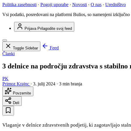
Politika zasebnosti
·
Pogoji uporabe
·
Novosti
·
O nas
·
Uredništvo
Vsi podatki, posredovani na platformi Bulios, so namenjeni izključno
Prijava
Prilagodite svoj feed
Feed
Toggle Sidebar
Članki
3 delnice na področju zdravstva s stabilno 
PK
Primoz Krajnc
·
3. julij 2024
·
3 min branja
Povzemite
Deli
Vlaganje v delnice zdravstvenih podjetij, ki zagotavljajo staln