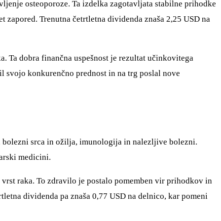
vljenje osteoporoze. Ta izdelka zagotavljata stabilne prihodke
let zapored. Trenutna četrtletna dividenda znaša 2,25 USD na
ka. Ta dobra finančna uspešnost je rezultat učinkovitega
il svojo konkurenčno prednost in na trg poslal nove
bolezni srca in ožilja, imunologija in nalezljive bolezni.
arski medicini.
h vrst raka. To zdravilo je postalo pomemben vir prihodkov in
rtletna dividenda pa znaša 0,77 USD na delnico, kar pomeni