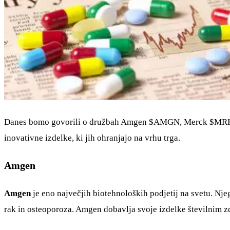
Danes bomo govorili o družbah Amgen
$AMGN
, Merck
$MR
inovativne izdelke, ki jih ohranjajo na vrhu trga.
Amgen
Amgen
je eno največjih biotehnoloških podjetij na svetu. Nje
rak in osteoporoza. Amgen dobavlja svoje izdelke številnim z