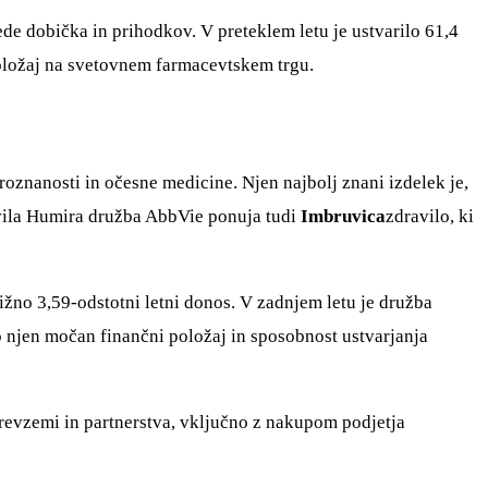
ede dobička in prihodkov. V preteklem letu je ustvarilo 61,4
položaj na svetovnem farmacevtskem trgu.
roznanosti in očesne medicine. Njen najbolj znani izdelek je,
ravila Humira družba AbbVie ponuja tudi
Imbruvica
zdravilo, ki
ižno 3,59-odstotni letni donos. V zadnjem letu je družba
ajo njen močan finančni položaj in sposobnost ustvarjanja
 prevzemi in partnerstva, vključno z nakupom podjetja