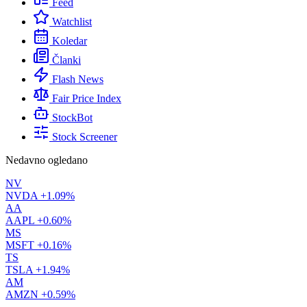
Feed
Watchlist
Koledar
Članki
Flash News
Fair Price Index
StockBot
Stock Screener
Nedavno ogledano
NV
NVDA
+1.09%
AA
AAPL
+0.60%
MS
MSFT
+0.16%
TS
TSLA
+1.94%
AM
AMZN
+0.59%