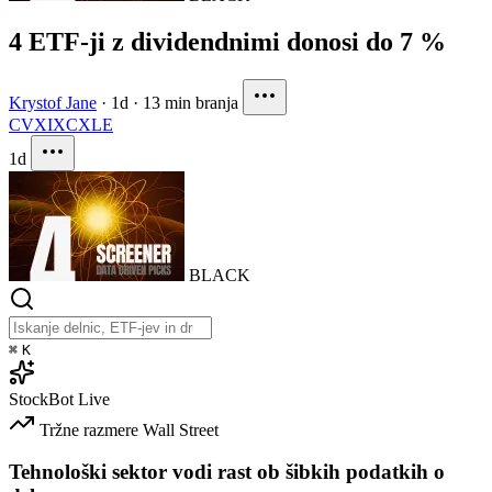
4 ETF-ji z dividendnimi donosi do 7 %
Krystof Jane
·
1d
·
13 min branja
CVX
IXC
XLE
1d
BLACK
⌘
K
StockBot
Live
Tržne razmere
Wall Street
Tehnološki sektor vodi rast ob šibkih podatkih o