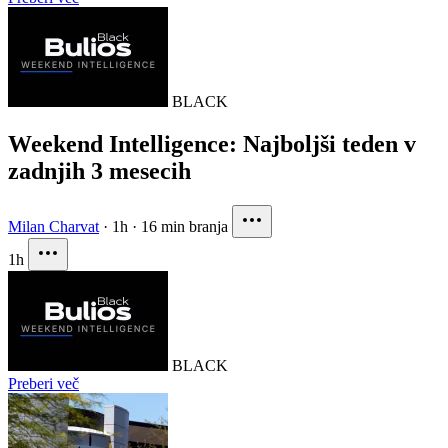
BLACK
Weekend Intelligence: Najboljši teden v
zadnjih 3 mesecih
Milan Charvat
·
1h
·
16 min branja
1h
BLACK
Preberi več