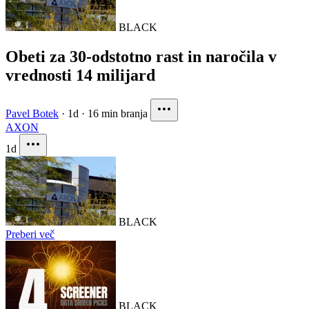
BLACK
Obeti za 30-odstotno rast in naročila v
vrednosti 14 milijard
Pavel Botek
·
1d
·
16 min branja
AXON
1d
BLACK
Preberi več
BLACK