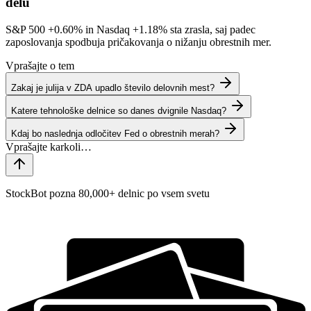
delu
S&P 500
+0.60%
in Nasdaq
+1.18%
sta zrasla, saj padec
zaposlovanja spodbuja pričakovanja o nižanju obrestnih mer.
Vprašajte o tem
Zakaj je julija v ZDA upadlo število delovnih mest?
Katere tehnološke delnice so danes dvignile Nasdaq?
Kdaj bo naslednja odločitev Fed o obrestnih merah?
StockBot pozna 80,000+ delnic po vsem svetu