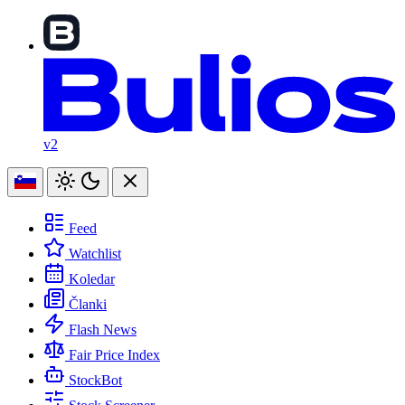
v2
Feed
Watchlist
Koledar
Članki
Flash News
Fair Price Index
StockBot