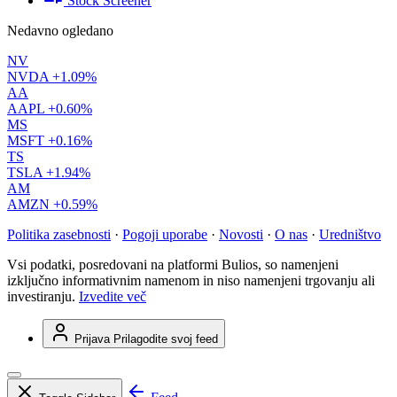
Stock Screener
Nedavno ogledano
NV
NVDA
+1.09%
AA
AAPL
+0.60%
MS
MSFT
+0.16%
TS
TSLA
+1.94%
AM
AMZN
+0.59%
Politika zasebnosti
·
Pogoji uporabe
·
Novosti
·
O nas
·
Uredništvo
Vsi podatki, posredovani na platformi Bulios, so namenjeni
izključno informativnim namenom in niso namenjeni trgovanju ali
investiranju.
Izvedite več
Prijava
Prilagodite svoj feed