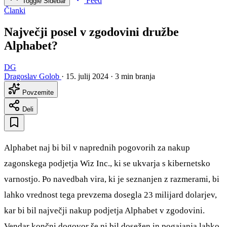
Feed
Toggle Sidebar
Članki
Največji posel v zgodovini družbe
Alphabet?
DG
Dragoslav Golob
·
15. julij 2024
·
3 min branja
Povzemite
Deli
Alphabet naj bi bil v naprednih pogovorih za nakup
zagonskega podjetja Wiz Inc., ki se ukvarja s kibernetsko
varnostjo. Po navedbah vira, ki je seznanjen z razmerami, bi
lahko vrednost tega prevzema dosegla 23 milijard dolarjev,
kar bi bil največji nakup podjetja Alphabet v zgodovini.
Vendar končni dogovor še ni bil dosežen in pogajanja lahko