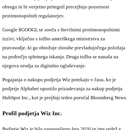
obsegu in bi verjetno pritegnil precejšnjo pozornost
protimonopolnih regulatorjev.
Google
$GOOGL
se sooča s številnimi protimonopolnimi
izzivi, vključno s tožbo ameriškega ministrstva za
pravosodje, ki ga obtožuje zlorabe prevladujočega položaja
na področju spletnega iskanja. Druga tožba se nanaša na
njegova orodja za digitalno oglaševanje.
Pogajanja o nakupu podjetja Wiz potekajo v času, ko je
podjetje Alphabet opustilo prizadevanja za nakup podjetja
HubSpot Inc., kot je prejšnji teden poročal Bloomberg News.
Profil podjetja Wiz Inc.
Podjetje Wiz je bilo ustanovljeno leta 2020 in ima sedež v