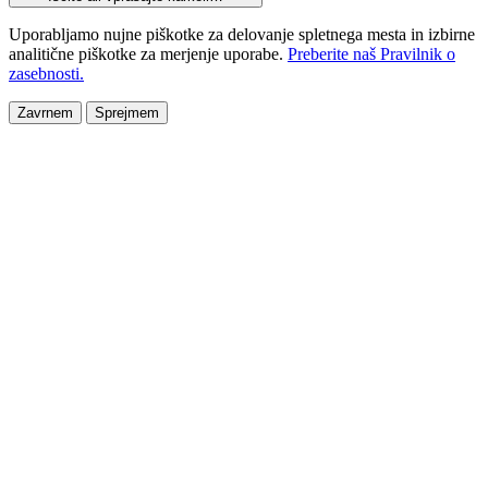
Uporabljamo nujne piškotke za delovanje spletnega mesta in izbirne
analitične piškotke za merjenje uporabe.
Preberite naš Pravilnik o
zasebnosti.
Zavrnem
Sprejmem