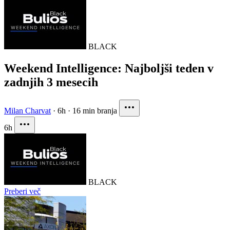
BLACK
Weekend Intelligence: Najboljši teden v
zadnjih 3 mesecih
Milan Charvat
·
6h
·
16 min branja
6h
BLACK
Preberi več