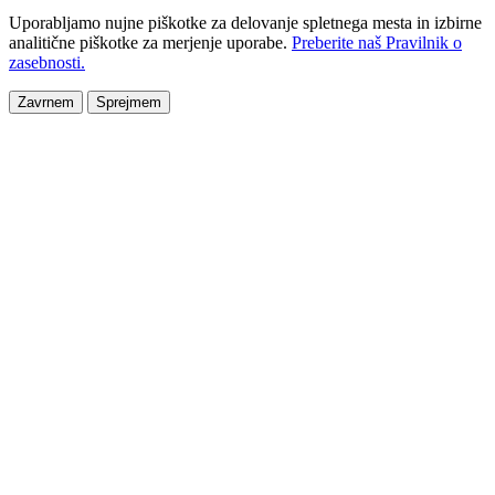
Uporabljamo nujne piškotke za delovanje spletnega mesta in izbirne
analitične piškotke za merjenje uporabe.
Preberite naš Pravilnik o
zasebnosti.
Zavrnem
Sprejmem