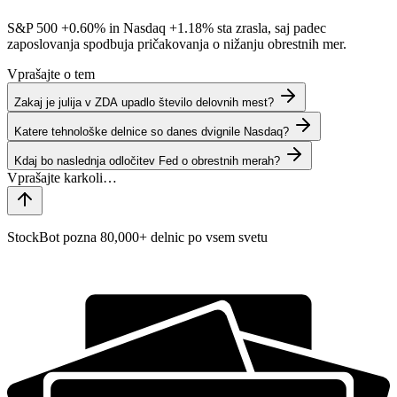
S&P 500
+0.60%
in Nasdaq
+1.18%
sta zrasla, saj padec
zaposlovanja spodbuja pričakovanja o nižanju obrestnih mer.
Vprašajte o tem
Zakaj je julija v ZDA upadlo število delovnih mest?
Katere tehnološke delnice so danes dvignile Nasdaq?
Kdaj bo naslednja odločitev Fed o obrestnih merah?
StockBot pozna 80,000+ delnic po vsem svetu