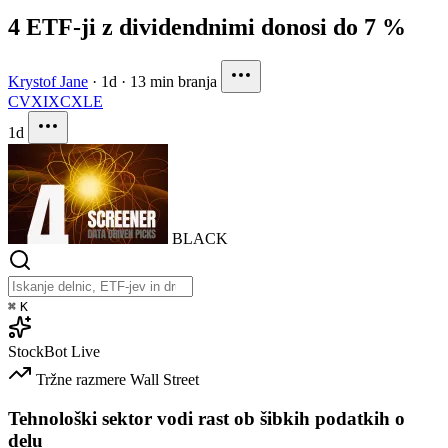
4 ETF-ji z dividendnimi donosi do 7 %
Krystof Jane
·
1d
·
13 min branja
CVX
IXC
XLE
1d
BLACK
⌘
K
StockBot
Live
Tržne razmere
Wall Street
Tehnološki sektor vodi rast ob šibkih podatkih o
delu