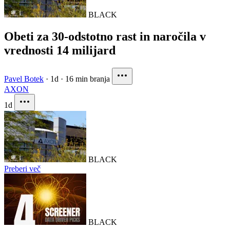
BLACK
Obeti za 30-odstotno rast in naročila v
vrednosti 14 milijard
Pavel Botek
·
1d
·
16 min branja
AXON
1d
BLACK
Preberi več
BLACK