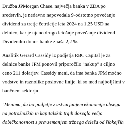
Družba JPMorgan Chase, največja banka v ZDA po
sredstvih, je nedavno napovedala 9-odstotno povečanje
dividend za tretje četrtletje leta 2024 na 1,25 USD na
delnico, kar je njeno drugo letošnje povečanje dividend.
Dividendni donos banke znaša 2,2 %.
Analitik Gerard Cassidy iz podjetja RBC Capital je za
delnice banke JPM ponovil priporočilo "nakup" s ciljno
ceno 211 dolarjev. Cassidy meni, da ima banka JPM močno
vodstvo in raznolike poslovne linije, ki so med najboljšimi v
bančnem sektorju.
"Menimo, da bo podjetje z ustvarjanjem ekonomije obsega
na potrošniških in kapitalskih trgih doseglo večjo
dobičkonosnost s prevzemanjem tržnega deleža od šibkejših