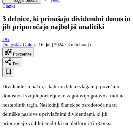
Feed
Toggle Sidebar
Članki
3 delnice, ki prinašajo dividendni donos in
jih priporočajo najboljši analitiki
DG
Dragoslav Golob
·
16. julij 2024
·
3 min branja
Povzemite
Deli
Dividende so način, s katerim lahko vlagatelji povečajo
donosnost svojih portfeljev in zagotovijo gotovost tudi na
nestabilnih trgih. Naslednji članek se osredotoča na tri
delniške naslove s privlačnimi dividendami, ki jih
priporočajo vodilni analitiki na platformi TipRanks.