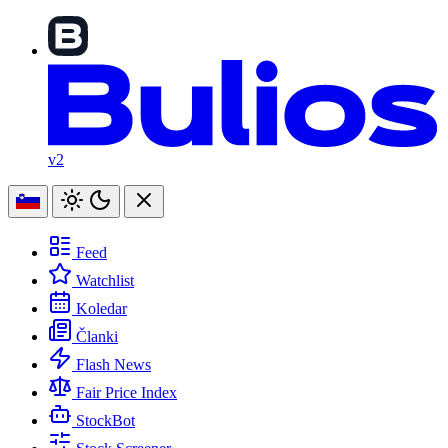
v2
Feed
Watchlist
Koledar
Članki
Flash News
Fair Price Index
StockBot