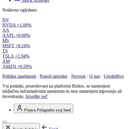
Stock Screener
Nedavno ogledano
NV
NVDA
+1.09%
AA
AAPL
+0.60%
MS
MSFT
+0.16%
TS
TSLA
+1.94%
AM
AMZN
+0.59%
Politika zasebnosti
·
Pogoji uporabe
·
Novosti
·
O nas
·
Uredništvo
Vsi podatki, posredovani na platformi Bulios, so namenjeni
izključno informativnim namenom in niso namenjeni trgovanju ali
investiranju.
Izvedite več
Prijava
Prilagodite svoj feed