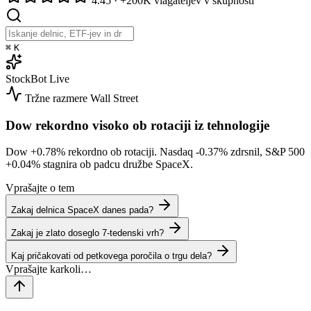
4.45
·
+200K vlagateljev v skupnosti
⌘
K
StockBot
Live
Tržne razmere
Wall Street
Dow rekordno visoko ob rotaciji iz tehnologije
Dow
+0.78%
rekordno ob rotaciji. Nasdaq
-0.37%
zdrsnil, S&P 500
+0.04%
stagnira ob padcu družbe SpaceX.
Vprašajte o tem
Zakaj delnica SpaceX danes pada?
Zakaj je zlato doseglo 7-tedenski vrh?
Kaj pričakovati od petkovega poročila o trgu dela?