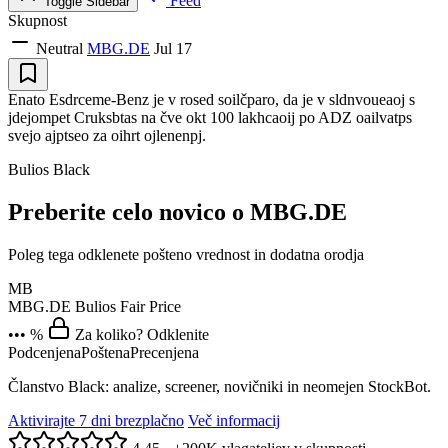
Feed
Toggle Sidebar
Skupnost
Neutral
MBG.DE
Jul 17
Enato Esdrceme-Benz je v rosed soilčparo, da je v sldnvoueaoj s
jdejompet Cruksbtas na čve okt 100 lakhcaoij po ADZ oailvatps
svejo ajptseo za oihrt ojlenenpj.
Bulios Black
Preberite celo novico o MBG.DE
Poleg tega odklenete pošteno vrednost in dodatna orodja
MB
MBG.DE
Bulios Fair Price
••• %
Za koliko? Odklenite
Podcenjena
Poštena
Precenjena
Članstvo Black: analize, screener, novičniki in neomejen StockBot.
Aktivirajte 7 dni brezplačno
Več informacij