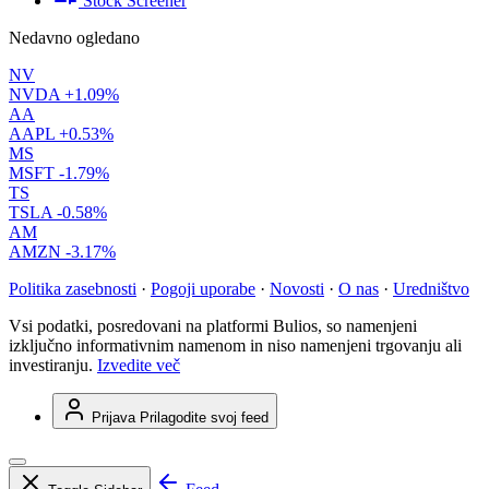
Stock Screener
Nedavno ogledano
NV
NVDA
+1.09%
AA
AAPL
+0.53%
MS
MSFT
-1.79%
TS
TSLA
-0.58%
AM
AMZN
-3.17%
Politika zasebnosti
·
Pogoji uporabe
·
Novosti
·
O nas
·
Uredništvo
Vsi podatki, posredovani na platformi Bulios, so namenjeni
izključno informativnim namenom in niso namenjeni trgovanju ali
investiranju.
Izvedite več
Prijava
Prilagodite svoj feed