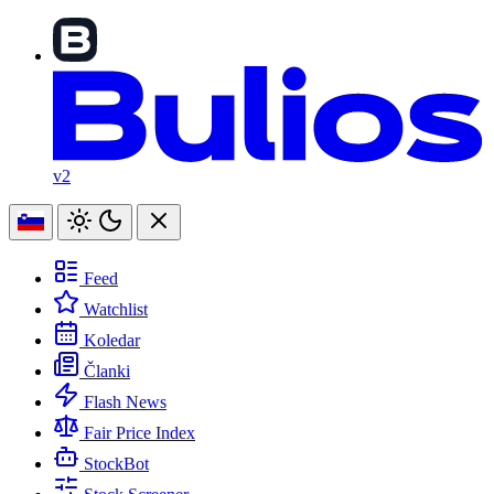
v2
Feed
Watchlist
Koledar
Članki
Flash News
Fair Price Index
StockBot