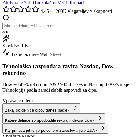
Aktivirajte 7 dni brezplačno
Več informacij
4.45
·
+200K vlagateljev v skupnosti
⌘
K
StockBot
Live
Tržne razmere
Wall Street
Tehnološka razprodaja zavira Nasdaq, Dow
rekordno
Dow
+0.49%
rekordno, S&P 500
-0.17%
in Nasdaq
-0.83%
nižje.
Tehnologija padla zaradi slabih napovedi za čipe.
Vprašajte o tem
Zakaj so delnice čipov danes padle?
Katere delnice so spodbudile rekord indeksa Dow?
Kaj prinaša jutrišnje poročilo o zaposlovanju v ZDA?