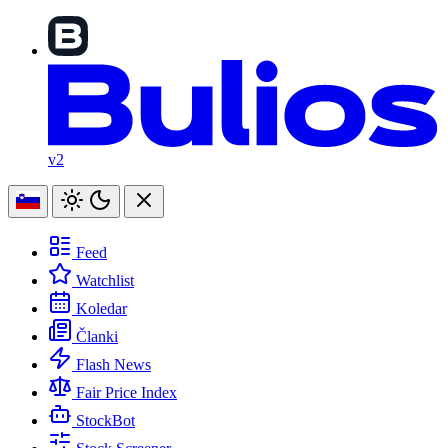
v2
Feed
Watchlist
Koledar
Članki
Flash News
Fair Price Index
StockBot