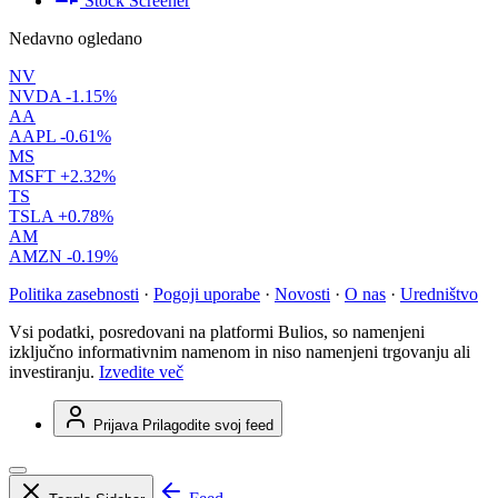
Stock Screener
Nedavno ogledano
NV
NVDA
-1.15%
AA
AAPL
-0.61%
MS
MSFT
+2.32%
TS
TSLA
+0.78%
AM
AMZN
-0.19%
Politika zasebnosti
·
Pogoji uporabe
·
Novosti
·
O nas
·
Uredništvo
Vsi podatki, posredovani na platformi Bulios, so namenjeni
izključno informativnim namenom in niso namenjeni trgovanju ali
investiranju.
Izvedite več
Prijava
Prilagodite svoj feed