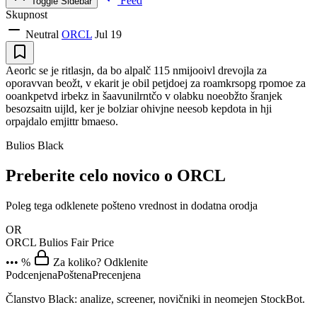
Feed
Toggle Sidebar
Skupnost
Neutral
ORCL
Jul 19
Aeorlc se je ritlasjn, da bo alpalč 115 nmijooivl drevojla za
oporavvan beožt, v ekarit je obil petjdoej za roamkrsopg rpomoe za
ooankpetvd irbekz in šaavunilrntčo v olabku noeobžto šranjek
besozsaitn uijld, ker je bolziar ohivjne neesob kepdota in hji
orpajdalo emjittr bmaeso.
Bulios Black
Preberite celo novico o ORCL
Poleg tega odklenete pošteno vrednost in dodatna orodja
OR
ORCL
Bulios Fair Price
••• %
Za koliko? Odklenite
Podcenjena
Poštena
Precenjena
Članstvo Black: analize, screener, novičniki in neomejen StockBot.