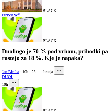
BLACK
Preberi več
BLACK
Duolingo je 70 % pod vrhom, prihodki pa
rastejo za 18 %. Kje je napaka?
Jan Blecha
·
10h
·
23 min branja
DUOL
10h
BLACK