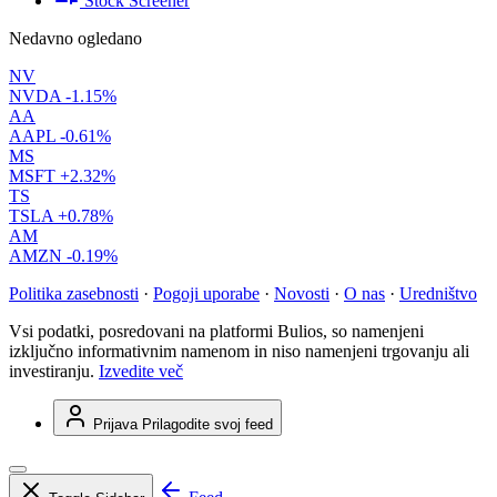
Stock Screener
Nedavno ogledano
NV
NVDA
-1.15%
AA
AAPL
-0.61%
MS
MSFT
+2.32%
TS
TSLA
+0.78%
AM
AMZN
-0.19%
Politika zasebnosti
·
Pogoji uporabe
·
Novosti
·
O nas
·
Uredništvo
Vsi podatki, posredovani na platformi Bulios, so namenjeni
izključno informativnim namenom in niso namenjeni trgovanju ali
investiranju.
Izvedite več
Prijava
Prilagodite svoj feed