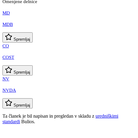
Omenjene delnice
MD
MDB
Spremljaj
CO
COST
Spremljaj
NV
NVDA
Spremljaj
Ta članek je bil napisan in pregledan v skladu z
uredniškimi
standardi
Bulios.