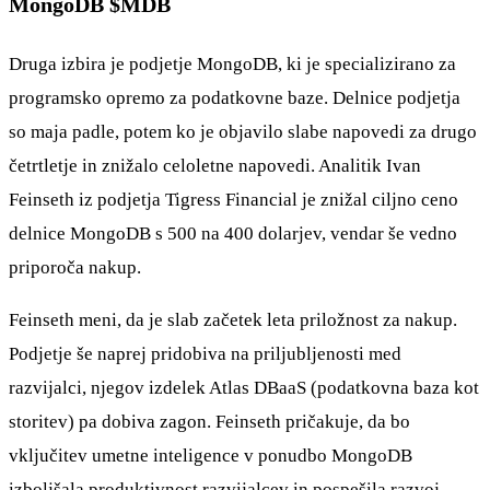
MongoDB
$MDB
Druga izbira je podjetje MongoDB, ki je specializirano za
programsko opremo za podatkovne baze. Delnice podjetja
so maja padle, potem ko je objavilo slabe napovedi za drugo
četrtletje in znižalo celoletne napovedi. Analitik Ivan
Feinseth iz podjetja Tigress Financial je znižal ciljno ceno
delnice MongoDB s 500 na 400 dolarjev, vendar še vedno
priporoča nakup.
Feinseth meni, da je slab začetek leta priložnost za nakup.
Podjetje še naprej pridobiva na priljubljenosti med
razvijalci, njegov izdelek Atlas DBaaS (podatkovna baza kot
storitev) pa dobiva zagon. Feinseth pričakuje, da bo
vključitev umetne inteligence v ponudbo MongoDB
izboljšala produktivnost razvijalcev in pospešila razvoj