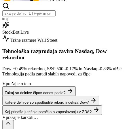
⌘
K
StockBot
Live
Tržne razmere
Wall Street
Tehnološka razprodaja zavira Nasdaq, Dow
rekordno
Dow
+0.49%
rekordno, S&P 500
-0.17%
in Nasdaq
-0.83%
nižje.
Tehnologija padla zaradi slabih napovedi za čipe.
Vprašajte o tem
Zakaj so delnice čipov danes padle?
Katere delnice so spodbudile rekord indeksa Dow?
Kaj prinaša jutrišnje poročilo o zaposlovanju v ZDA?