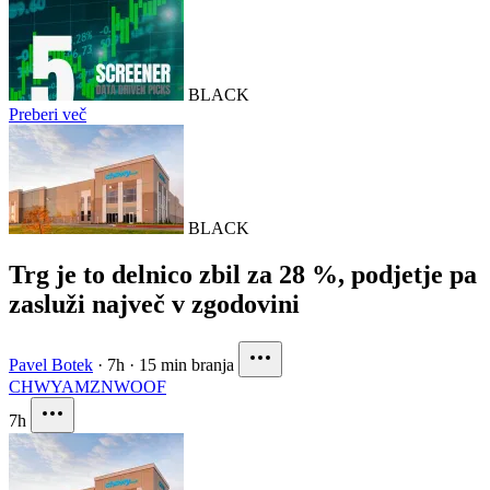
BLACK
Preberi več
BLACK
Trg je to delnico zbil za 28 %, podjetje pa
zasluži največ v zgodovini
Pavel Botek
·
7h
·
15 min branja
CHWY
AMZN
WOOF
7h