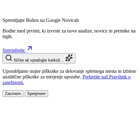
Spremljajte Bulios na Google Novicah
Bodite med prvimi, ki izveste za nove analize, novice in premike na
trgih.
Spremljajte
Iščite ali vprašajte karkoli…
Uporabljamo nujne piškotke za delovanje spletnega mesta in izbirne
analitične piškotke za merjenje uporabe.
Preberite naš Pravilnik o
zasebnosti.
Zavrnem
Sprejmem