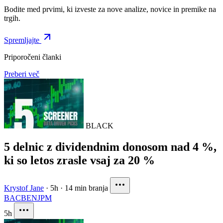
Bodite med prvimi, ki izveste za nove analize, novice in premike na
trgih.
Spremljajte
Priporočeni članki
Preberi več
BLACK
5 delnic z dividendnim donosom nad 4 %,
ki so letos zrasle vsaj za 20 %
Krystof Jane
·
5h
·
14 min branja
BAC
BEN
JPM
5h