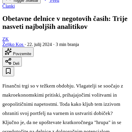
Feed
Toggle Sidebar
Članki
Obetavne delnice v negotovih časih: Trije
nasveti najboljših analitikov
ZK
Željko Kos
·
22. julij 2024
·
3 min branja
Povzemite
Deli
Finančni trgi so v težkem obdobju. Vlagatelji se soočajo z
makroekonomskimi pritiski, prihajajočimi volitvami in
geopolitičnimi napetostmi. Toda kako kljub tem izzivom
ohraniti svoj portfelj na varnem in ustvariti dobiček?
Ključno je, da ne upoštevate kratkoročnega "hrupa" in se
osredotočite na delnice z dolgoročnim potencialom.