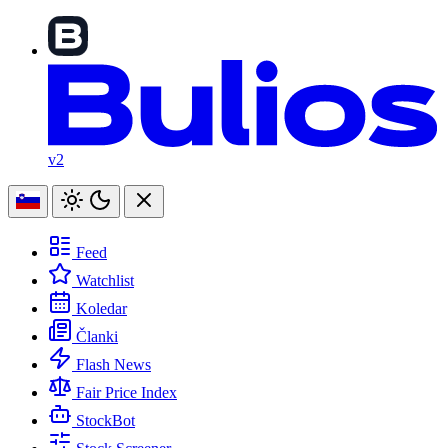
v2
Feed
Watchlist
Koledar
Članki
Flash News
Fair Price Index
StockBot