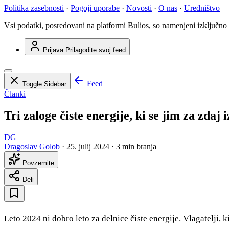
Politika zasebnosti
·
Pogoji uporabe
·
Novosti
·
O nas
·
Uredništvo
Vsi podatki, posredovani na platformi Bulios, so namenjeni izključno
Prijava
Prilagodite svoj feed
Feed
Toggle Sidebar
Članki
Tri zaloge čiste energije, ki se jim za zdaj 
DG
Dragoslav Golob
·
25. julij 2024
·
3 min branja
Povzemite
Deli
Leto 2024 ni dobro leto za delnice čiste energije. Vlagatelji, 