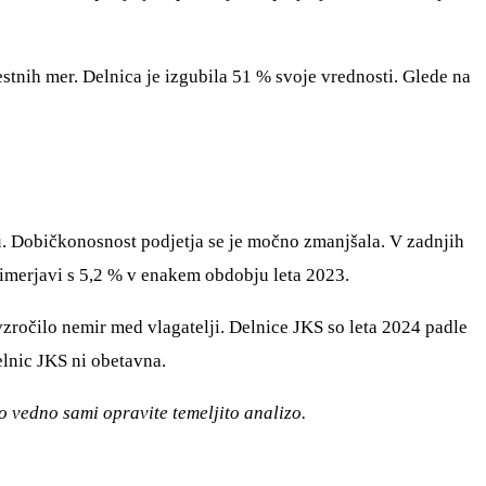
tnih mer. Delnica je izgubila 51 % svoje vrednosti. Glede na
tu. Dobičkonosnost podjetja se je močno zmanjšala. V zadnjih
primerjavi s 5,2 % v enakem obdobju leta 2023.
ovzročilo nemir med vlagatelji. Delnice JKS so leta 2024 padle
elnic JKS ni obetavna.
to vedno sami opravite temeljito analizo.