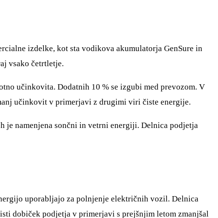
ercialne izdelke, kot sta vodikova akumulatorja GenSure in
j vsako četrtletje.
stotno učinkovita. Dodatnih 10 % se izgubi med prevozom. V
nj učinkovit v primerjavi z drugimi viri čiste energije.
h je namenjena sončni in vetrni energiji. Delnica podjetja
gijo uporabljajo za polnjenje električnih vozil. Delnica
isti dobiček podjetja v primerjavi s prejšnjim letom zmanjšal