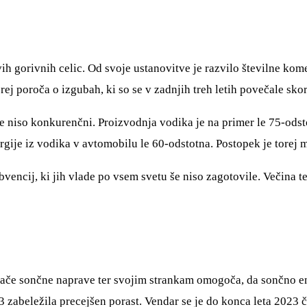
h gorivnih celic. Od svoje ustanovitve je razvilo številne kom
 poroča o izgubah, ki so se v zadnjih treh letih povečale skora
 še niso konkurenčni. Proizvodnja vodika je na primer le 75-od
gije iz vodika v avtomobilu le 60-odstotna. Postopek je torej ma
vencij, ki jih vlade po vsem svetu še niso zagotovile. Večina te
e sončne naprave ter svojim strankam omogoča, da sončno ener
 zabeležila precejšen porast. Vendar se je do konca leta 2023 č