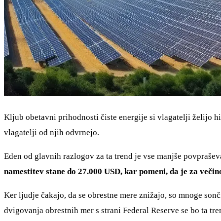
Kljub obetavni prihodnosti čiste energije si vlagatelji želijo h
vlagatelji od njih odvrnejo.
Eden od glavnih razlogov za ta trend je vse manjše povpraše
namestitev stane do 27.000 USD, kar pomeni, da je za večin
Ker ljudje čakajo, da se obrestne mere znižajo, so mnoge sonč
dvigovanja obrestnih mer s strani Federal Reserve se bo ta tre