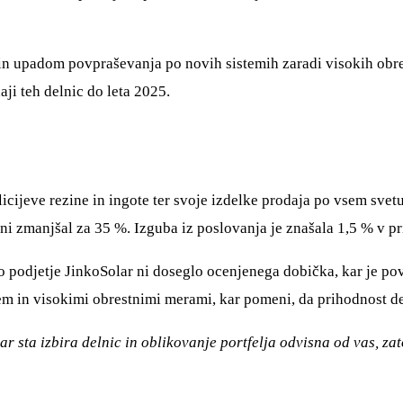
n upadom povpraševanja po novih sistemih zaradi visokih obres
aji teh delnic do leta 2025.
icijeve rezine in ingote ter svoje izdelke prodaja po vsem sve
ravni zmanjšal za 35 %. Izguba iz poslovanja je znašala 1,5 % v 
, ko podjetje JinkoSolar ni doseglo ocenjenega dobička, kar je p
em in visokimi obrestnimi merami, kar pomeni, da prihodnost d
r sta izbira delnic in oblikovanje portfelja odvisna od vas, za