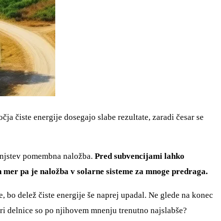
očja čiste energije dosegajo slabe rezultate, zaradi česar se
odinjstev pomembna naložba.
Pred subvencijami lahko
h mer pa je naložba v solarne sisteme za mnoge predraga.
, bo delež čiste energije še naprej upadal. Ne glede na konec
 tri delnice so po njihovem mnenju trenutno najslabše?