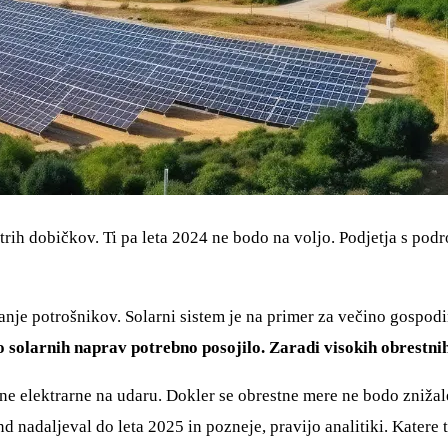
itrih dobičkov. Ti pa leta 2024 ne bodo na voljo. Podjetja s podr
vanje potrošnikov. Solarni sistem je na primer za večino gosp
o solarnih naprav potrebno posojilo. Zaradi visokih obrestni
ne elektrarne na udaru. Dokler se obrestne mere ne bodo znižale
nd nadaljeval do leta 2025 in pozneje, pravijo analitiki. Katere