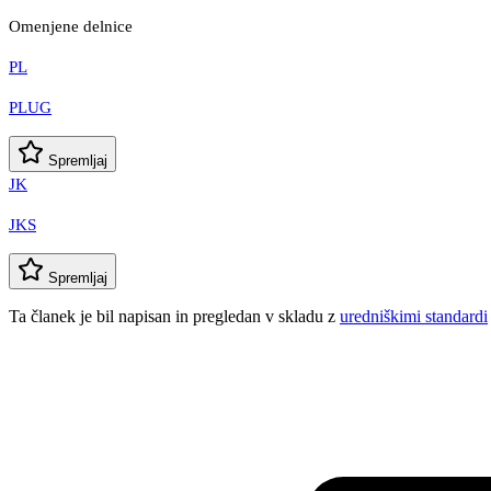
Omenjene delnice
PL
PLUG
Spremljaj
JK
JKS
Spremljaj
Ta članek je bil napisan in pregledan v skladu z
uredniškimi standardi