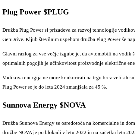
Plug Power
$PLUG
Družba Plug Power si prizadeva za razvoj tehnologije vodikovi
GenDrive. Kljub številnim uspehom družba Plug Power še naprej
Glavni razlog za vse večje izgube je, da avtomobili na vodik
optimalnih pogojih je učinkovitost proizvodnje električne ener
Vodikova energija ne more konkurirati na trgu brez velikih sub
Plug Power se je do leta 2024 zmanjšala za 45 %.
Sunnova Energy
$NOVA
Družba Sunnova Energy se osredotoča na komercialne in domač
družbe NOVA je po blokadi v letu 2022 in na začetku leta 2023