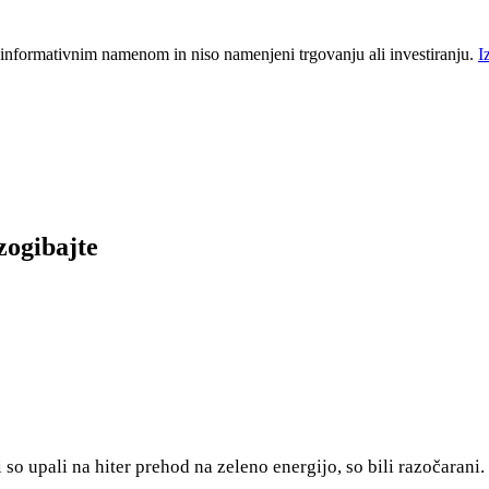
 informativnim namenom in niso namenjeni trgovanju ali investiranju.
I
izogibajte
ki so upali na hiter prehod na zeleno energijo, so bili razočaran