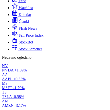
Feed
Watchlist
Koledar
Članki
Flash News
Fair Price Index
StockBot
Stock Screener
Nedavno ogledano
NV
NVDA
+1.09%
AA
AAPL
+0.53%
MS
MSFT
-1.79%
TS
TSLA
-0.58%
AM
AMZN
-3.17%