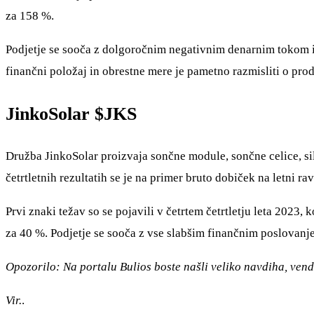
za 158 %.
Podjetje se sooča z dolgoročnim negativnim denarnim tokom i
finančni položaj in obrestne mere je pametno razmisliti o prod
JinkoSolar
$JKS
Družba JinkoSolar proizvaja sončne module, sončne celice, sil
četrtletnih rezultatih se je na primer bruto dobiček na letni 
Prvi znaki težav so se pojavili v četrtem četrtletju leta 2023
za 40 %. Podjetje se sooča z vse slabšim finančnim poslovanj
Opozorilo: Na portalu Bulios boste našli veliko navdiha, venda
Vir.
.