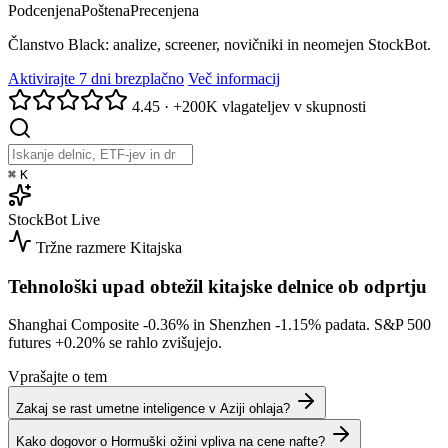
Podcenjena
Poštena
Precenjena
Članstvo Black: analize, screener, novičniki in neomejen StockBot.
Aktivirajte 7 dni brezplačno
Več informacij
4.45
·
+200K vlagateljev v skupnosti
⌘
K
StockBot
Live
Tržne razmere
Kitajska
Tehnološki upad obtežil kitajske delnice ob odprtju
Shanghai Composite
-0.36%
in Shenzhen
-1.15%
padata. S&P 500
futures
+0.20%
se rahlo zvišujejo.
Vprašajte o tem
Zakaj se rast umetne inteligence v Aziji ohlaja?
Kako dogovor o Hormuški ožini vpliva na cene nafte?