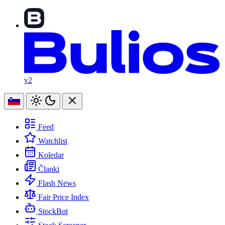
v2
Feed
Watchlist
Koledar
Članki
Flash News
Fair Price Index
StockBot