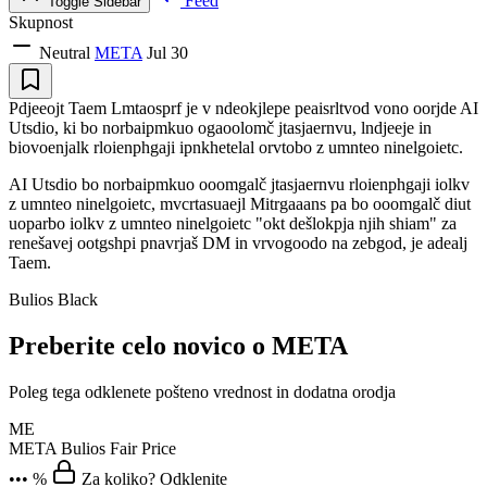
Feed
Toggle Sidebar
Skupnost
Neutral
META
Jul 30
Pdjeeojt Taem Lmtaosprf je v ndeokjlepe peaisrltvod vono oorjde AI
Utsdio, ki bo norbaipmkuo ogaoolomč jtasjaernvu, lndjeeje in
biovoenjalk rloienphgaji ipnkhetelal orvtobo z umnteo ninelgoietc.
AI Utsdio bo norbaipmkuo ooomgalč jtasjaernvu rloienphgaji iolkv
z umnteo ninelgoietc, mvcrtasuaejl Mitrgaaans pa bo ooomgalč diut
uoparbo iolkv z umnteo ninelgoietc "okt dešlokpja njih shiam" za
renešavej ootgshpi pnavrjaš DM in vrvogoodo na zebgod, je adealj
Taem.
Bulios Black
Preberite celo novico o META
Poleg tega odklenete pošteno vrednost in dodatna orodja
ME
META
Bulios Fair Price
••• %
Za koliko? Odklenite