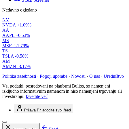
Stock Screener
Nedavno ogledano
NV
NVDA
+1.09%
AA
AAPL
+0.53%
MS
MSFT
-1.79%
TS
TSLA
-0.58%
AM
AMZN
-3.17%
Politika zasebnosti
·
Pogoji uporabe
·
Novosti
·
O nas
·
Uredništvo
Vsi podatki, posredovani na platformi Bulios, so namenjeni
izključno informativnim namenom in niso namenjeni trgovanju ali
investiranju.
Izvedite več
Prijava
Prilagodite svoj feed