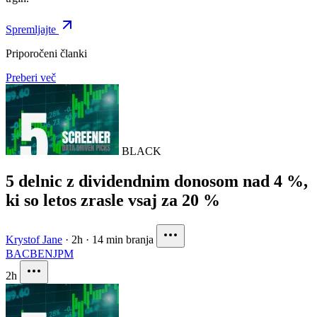
Spremljajte
Priporočeni članki
Preberi več
BLACK
5 delnic z dividendnim donosom nad 4 %,
ki so letos zrasle vsaj za 20 %
Krystof Jane
·
2h
·
14 min branja
BAC
BEN
JPM
2h