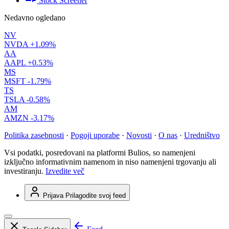
Stock Screener
Nedavno ogledano
NV
NVDA
+1.09%
AA
AAPL
+0.53%
MS
MSFT
-1.79%
TS
TSLA
-0.58%
AM
AMZN
-3.17%
Politika zasebnosti
·
Pogoji uporabe
·
Novosti
·
O nas
·
Uredništvo
Vsi podatki, posredovani na platformi Bulios, so namenjeni
izključno informativnim namenom in niso namenjeni trgovanju ali
investiranju.
Izvedite več
Prijava
Prilagodite svoj feed