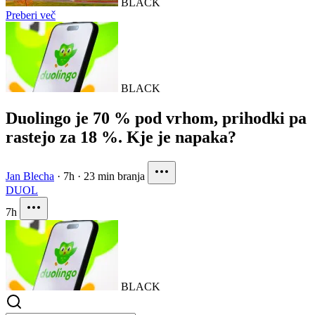
BLACK
Preberi več
BLACK
Duolingo je 70 % pod vrhom, prihodki pa
rastejo za 18 %. Kje je napaka?
Jan Blecha
·
7h
·
23 min branja
DUOL
7h
BLACK