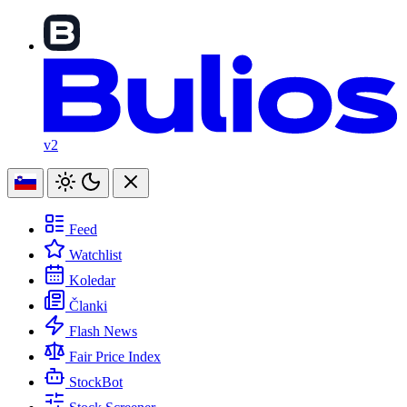
v2
Feed
Watchlist
Koledar
Članki
Flash News
Fair Price Index
StockBot