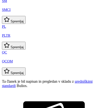
SM
SMCI
Spremljaj
PL
PLTR
Spremljaj
QC
QCOM
Spremljaj
Ta članek je bil napisan in pregledan v skladu z
uredniškimi
standardi
Bulios.