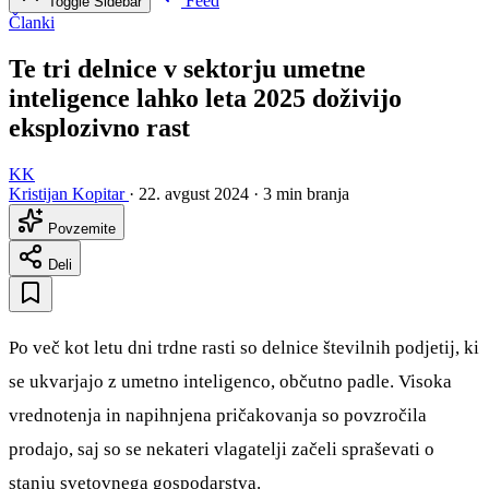
Feed
Toggle Sidebar
Članki
Te tri delnice v sektorju umetne
inteligence lahko leta 2025 doživijo
eksplozivno rast
KK
Kristijan Kopitar
·
22. avgust 2024
·
3 min branja
Povzemite
Deli
Po več kot letu dni trdne rasti so delnice številnih podjetij, ki
se ukvarjajo z umetno inteligenco, občutno padle. Visoka
vrednotenja in napihnjena pričakovanja so povzročila
prodajo, saj so se nekateri vlagatelji začeli spraševati o
stanju svetovnega gospodarstva.