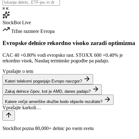
⌘
K
StockBot
Live
Tržne razmere
Evropa
Evropske delnice rekordno visoko zaradi optimizma
CAC 40
+0.80%
vodi evropsko rast. STOXX 600
+0.40%
je
rekordno visok, Nasdaq terminske pogodbe pa padajo.
Vprašajte o tem
Kateri telekomi poganjajo Evropo navzgor?
Zakaj delnice čipov, kot je AMD, danes padajo?
Katere večje ameriške družbe bodo objavile rezultate?
StockBot pozna 80,000+ delnic po vsem svetu