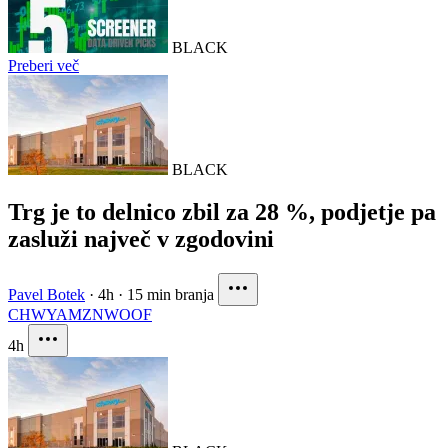
BLACK
Preberi več
BLACK
Trg je to delnico zbil za 28 %, podjetje pa
zasluži največ v zgodovini
Pavel Botek
·
4h
·
15 min branja
CHWY
AMZN
WOOF
4h