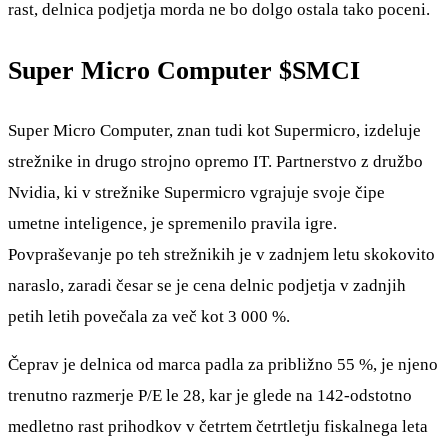
rast, delnica podjetja morda ne bo dolgo ostala tako poceni.
Super Micro Computer
$SMCI
Super Micro Computer, znan tudi kot Supermicro, izdeluje
strežnike in drugo strojno opremo IT. Partnerstvo z družbo
Nvidia, ki v strežnike Supermicro vgrajuje svoje čipe
umetne inteligence, je spremenilo pravila igre.
Povpraševanje po teh strežnikih je v zadnjem letu skokovito
naraslo, zaradi česar se je cena delnic podjetja v zadnjih
petih letih povečala za več kot 3 000 %.
Čeprav je delnica od marca padla za približno 55 %, je njeno
trenutno razmerje P/E le 28, kar je glede na 142-odstotno
medletno rast prihodkov v četrtem četrtletju fiskalnega leta