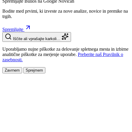
Spremljajte Bulios na Google Novicah
Bodite med prvimi, ki izveste za nove analize, novice in premike na
trgih.
Spremljajte
Iščite ali vprašajte karkoli…
Uporabljamo nujne piškotke za delovanje spletnega mesta in izbirne
analitične piškotke za merjenje uporabe.
Preberite naš Pravilnik o
zasebnosti.
Zavrnem
Sprejmem