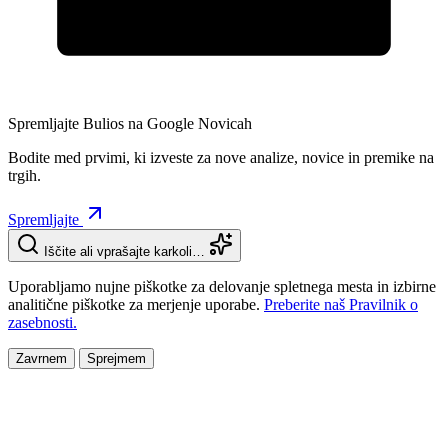
Spremljajte Bulios na Google Novicah
Bodite med prvimi, ki izveste za nove analize, novice in premike na
trgih.
Spremljajte
Iščite ali vprašajte karkoli…
Uporabljamo nujne piškotke za delovanje spletnega mesta in izbirne
analitične piškotke za merjenje uporabe.
Preberite naš Pravilnik o
zasebnosti.
Zavrnem
Sprejmem