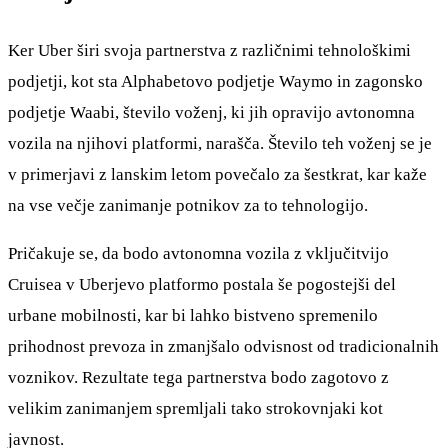
Ker Uber širi svoja partnerstva z različnimi tehnološkimi
podjetji, kot sta Alphabetovo podjetje Waymo in zagonsko
podjetje Waabi, število voženj, ki jih opravijo avtonomna
vozila na njihovi platformi, narašča. Število teh voženj se je
v primerjavi z lanskim letom povečalo za šestkrat, kar kaže
na vse večje zanimanje potnikov za to tehnologijo.
Pričakuje se, da bodo avtonomna vozila z vključitvijo
Cruisea v Uberjevo platformo postala še pogostejši del
urbane mobilnosti, kar bi lahko bistveno spremenilo
prihodnost prevoza in zmanjšalo odvisnost od tradicionalnih
voznikov. Rezultate tega partnerstva bodo zagotovo z
velikim zanimanjem spremljali tako strokovnjaki kot
javnost.