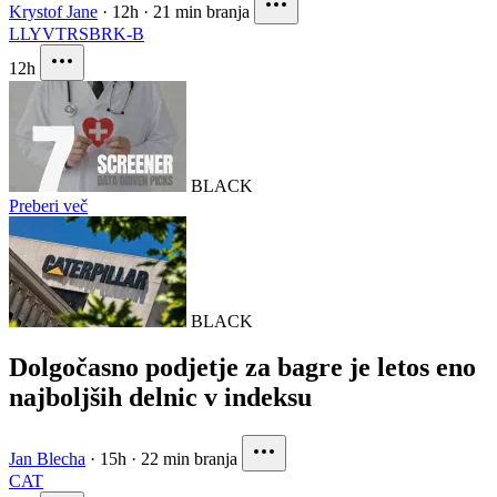
Krystof Jane
·
12h
·
21 min branja
LLY
VTRS
BRK-B
12h
BLACK
Preberi več
BLACK
Dolgočasno podjetje za bagre je letos eno
najboljših delnic v indeksu
Jan Blecha
·
15h
·
22 min branja
CAT