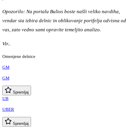
Opozorilo: Na portalu Bulios boste našli veliko navdiha,
vendar sta izbira delnic in oblikovanje portfelja odvisna od
vas, zato vedno sami opravite temeljito analizo.
Vir.
.
Omenjene delnice
GM
GM
Spremljaj
UB
UBER
Spremljaj