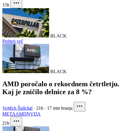
15h
BLACK
Preberi več
BLACK
AMD poročalo o rekordnem četrtletju.
Kaj je zničilo delnice za 8 %?
Vojtěch Šplíchal
·
21h
·
17 min branja
META
AMD
NVDA
21h