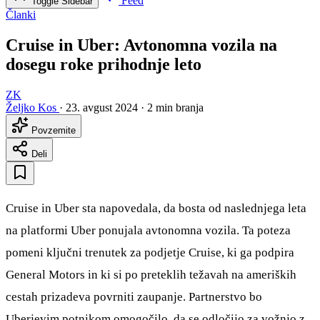
Feed
Toggle Sidebar
Članki
Cruise in Uber: Avtonomna vozila na
dosegu roke prihodnje leto
ZK
Željko Kos
·
23. avgust 2024
·
2 min branja
Povzemite
Deli
Cruise in Uber sta napovedala, da bosta od naslednjega leta
na platformi Uber ponujala avtonomna vozila. Ta poteza
pomeni ključni trenutek za podjetje Cruise, ki ga podpira
General Motors in ki si po preteklih težavah na ameriških
cestah prizadeva povrniti zaupanje. Partnerstvo bo
Uberjevim potnikom omogočilo, da se odločijo za vožnjo z