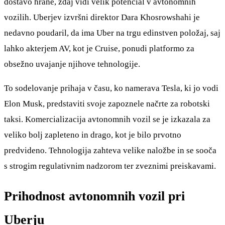
dostavo hrane, zdaj vidi velik potencial v avtonomnih
vozilih. Uberjev izvršni direktor Dara Khosrowshahi je
nedavno poudaril, da ima Uber na trgu edinstven položaj, saj
lahko akterjem AV, kot je Cruise, ponudi platformo za
obsežno uvajanje njihove tehnologije.
To sodelovanje prihaja v času, ko namerava Tesla, ki jo vodi
Elon Musk, predstaviti svoje zapoznele načrte za robotski
taksi. Komercializacija avtonomnih vozil se je izkazala za
veliko bolj zapleteno in drago, kot je bilo prvotno
predvideno. Tehnologija zahteva velike naložbe in se sooča
s strogim regulativnim nadzorom ter zveznimi preiskavami.
Prihodnost avtonomnih vozil pri
Uberju