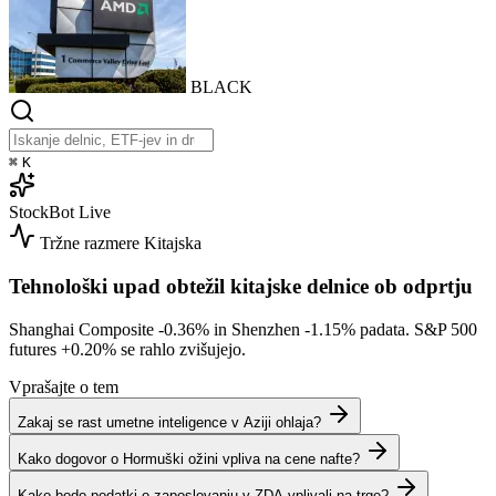
BLACK
⌘
K
StockBot
Live
Tržne razmere
Kitajska
Tehnološki upad obtežil kitajske delnice ob odprtju
Shanghai Composite
-0.36%
in Shenzhen
-1.15%
padata. S&P 500
futures
+0.20%
se rahlo zvišujejo.
Vprašajte o tem
Zakaj se rast umetne inteligence v Aziji ohlaja?
Kako dogovor o Hormuški ožini vpliva na cene nafte?
Kako bodo podatki o zaposlovanju v ZDA vplivali na trge?