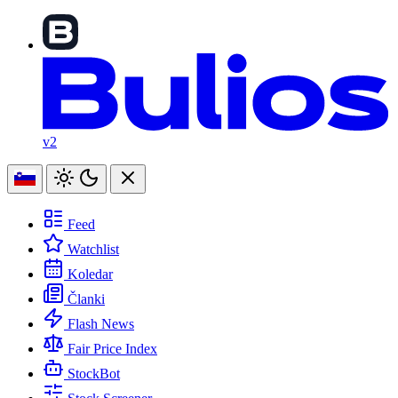
v2
Feed
Watchlist
Koledar
Članki
Flash News
Fair Price Index
StockBot