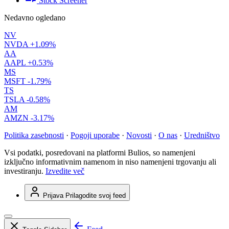
Stock Screener
Nedavno ogledano
NV
NVDA
+1.09%
AA
AAPL
+0.53%
MS
MSFT
-1.79%
TS
TSLA
-0.58%
AM
AMZN
-3.17%
Politika zasebnosti
·
Pogoji uporabe
·
Novosti
·
O nas
·
Uredništvo
Vsi podatki, posredovani na platformi Bulios, so namenjeni
izključno informativnim namenom in niso namenjeni trgovanju ali
investiranju.
Izvedite več
Prijava
Prilagodite svoj feed