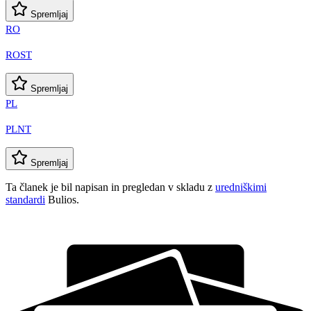
Spremljaj
RO
ROST
Spremljaj
PL
PLNT
Spremljaj
Ta članek je bil napisan in pregledan v skladu z
uredniškimi
standardi
Bulios.