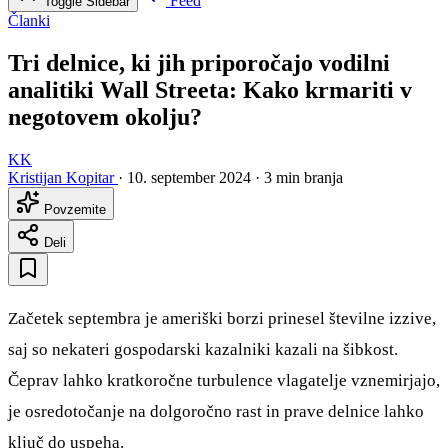
Feed
Toggle Sidebar
Članki
Tri delnice, ki jih priporočajo vodilni
analitiki Wall Streeta: Kako krmariti v
negotovem okolju?
KK
Kristijan Kopitar
·
10. september 2024
·
3 min branja
Povzemite
Deli
Začetek septembra je ameriški borzi prinesel številne izzive,
saj so nekateri gospodarski kazalniki kazali na šibkost.
Čeprav lahko kratkoročne turbulence vlagatelje vznemirjajo,
je osredotočanje na dolgoročno rast in prave delnice lahko
ključ do uspeha.