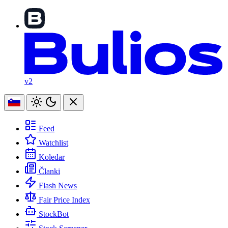
v2
Feed
Watchlist
Koledar
Članki
Flash News
Fair Price Index
StockBot