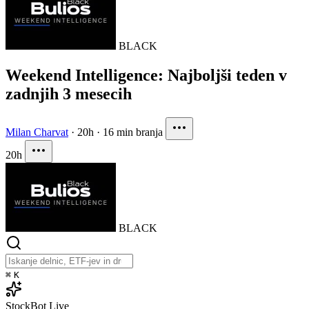
BLACK
Weekend Intelligence: Najboljši teden v
zadnjih 3 mesecih
Milan Charvat
·
20h
·
16 min branja
20h
BLACK
⌘
K
StockBot
Live