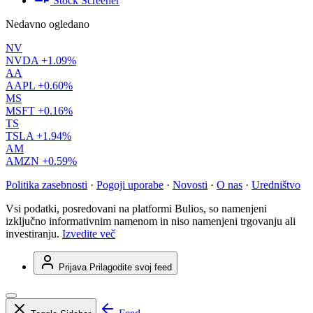
Stock Screener
Nedavno ogledano
NV
NVDA
+1.09%
AA
AAPL
+0.60%
MS
MSFT
+0.16%
TS
TSLA
+1.94%
AM
AMZN
+0.59%
Politika zasebnosti
·
Pogoji uporabe
·
Novosti
·
O nas
·
Uredništvo
Vsi podatki, posredovani na platformi Bulios, so namenjeni
izključno informativnim namenom in niso namenjeni trgovanju ali
investiranju.
Izvedite več
Prijava
Prilagodite svoj feed