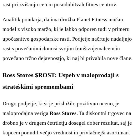
rast pri zvišanju cen in posodobitvah fitnes centrov.
Analitik poudarja, da ima družba Planet Fitness močan
model z visoko maržo, ki je lahko odporen tudi v primeru
upočasnitve gospodarske rasti. Podjetje načrtuje nadaljnjo
rast s povečanimi donosi svojim franšizojemalcem in
povečano tržno dejavnostjo, ki naj bi privabila nove člane.
Ross Stores
$ROST
: Uspeh v maloprodaji s
strateškimi spremembami
Drugo podjetje, ki si je prislužilo pozitivno oceno, je
maloprodajna veriga
Ross Stores
. Ta diskontni trgovec na
drobno je v drugem četrtletju dosegel dober rezultat, saj je
kupcem ponudil večjo vrednost in privlačnejši asortiman.