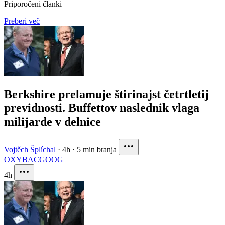
Priporočeni članki
Preberi več
Berkshire prelamuje štirinajst četrtletij
previdnosti. Buffettov naslednik vlaga
milijarde v delnice
Vojtěch Šplíchal
·
4h
·
5 min branja
OXY
BAC
GOOG
4h