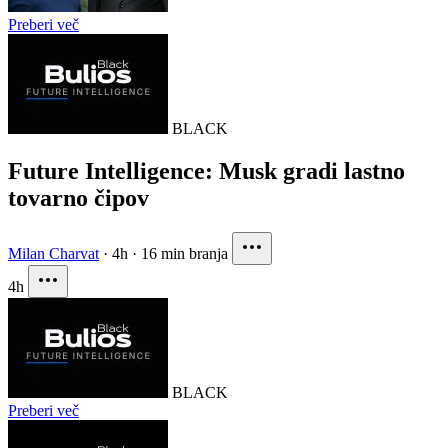
Preberi več
BLACK
Future Intelligence: Musk gradi lastno
tovarno čipov
Milan Charvat
·
4h
·
16 min branja
4h
BLACK
Preberi več