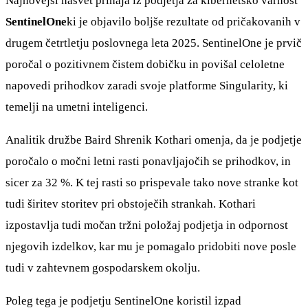
Najnovejši nasvet prihaja iz podjetja za kibernetsko varnost
SentinelOne
ki je objavilo boljše rezultate od pričakovanih v
drugem četrtletju poslovnega leta 2025. SentinelOne je prvič
poročal o pozitivnem čistem dobičku in povišal celoletne
napovedi prihodkov zaradi svoje platforme Singularity, ki
temelji na umetni inteligenci.
Analitik družbe Baird Shrenik Kothari omenja, da je podjetje
poročalo o močni letni rasti ponavljajočih se prihodkov, in
sicer za 32 %. K tej rasti so prispevale tako nove stranke kot
tudi širitev storitev pri obstoječih strankah. Kothari
izpostavlja tudi močan tržni položaj podjetja in odpornost
njegovih izdelkov, kar mu je pomagalo pridobiti nove posle
tudi v zahtevnem gospodarskem okolju.
Poleg tega je podjetju SentinelOne koristil izpad