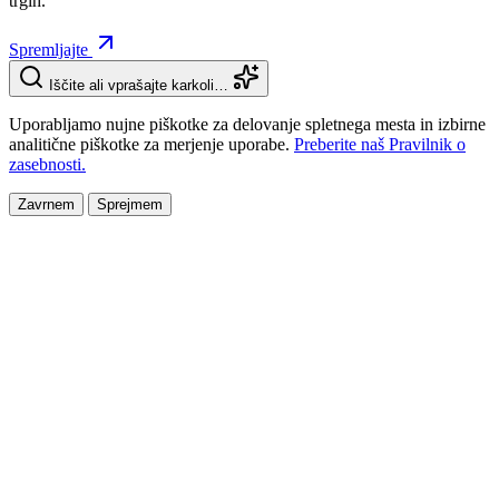
trgih.
Spremljajte
Iščite ali vprašajte karkoli…
Uporabljamo nujne piškotke za delovanje spletnega mesta in izbirne
analitične piškotke za merjenje uporabe.
Preberite naš Pravilnik o
zasebnosti.
Zavrnem
Sprejmem