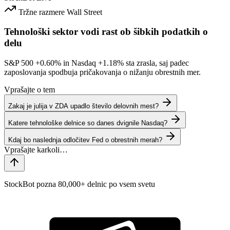
Tržne razmere
Wall Street
Tehnološki sektor vodi rast ob šibkih podatkih o
delu
S&P 500
+0.60%
in Nasdaq
+1.18%
sta zrasla, saj padec
zaposlovanja spodbuja pričakovanja o nižanju obrestnih mer.
Vprašajte o tem
Zakaj je julija v ZDA upadlo število delovnih mest?
Katere tehnološke delnice so danes dvignile Nasdaq?
Kdaj bo naslednja odločitev Fed o obrestnih merah?
StockBot pozna 80,000+ delnic po vsem svetu