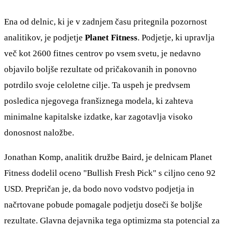
Ena od delnic, ki je v zadnjem času pritegnila pozornost
analitikov, je podjetje
Planet Fitness
. Podjetje, ki upravlja
več kot 2600 fitnes centrov po vsem svetu, je nedavno
objavilo boljše rezultate od pričakovanih in ponovno
potrdilo svoje celoletne cilje. Ta uspeh je predvsem
posledica njegovega franšiznega modela, ki zahteva
minimalne kapitalske izdatke, kar zagotavlja visoko
donosnost naložbe.
Jonathan Komp, analitik družbe Baird, je delnicam Planet
Fitness dodelil oceno "Bullish Fresh Pick" s ciljno ceno 92
USD. Prepričan je, da bodo novo vodstvo podjetja in
načrtovane pobude pomagale podjetju doseči še boljše
rezultate. Glavna dejavnika tega optimizma sta potencial za