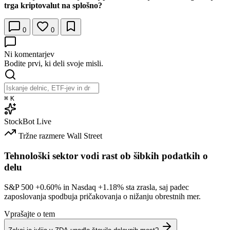
trga kriptovalut na splošno?
0
0
Ni komentarjev
Bodite prvi, ki deli svoje misli.
⌘
K
StockBot
Live
Tržne razmere
Wall Street
Tehnološki sektor vodi rast ob šibkih podatkih o
delu
S&P 500
+0.60%
in Nasdaq
+1.18%
sta zrasla, saj padec
zaposlovanja spodbuja pričakovanja o nižanju obrestnih mer.
Vprašajte o tem