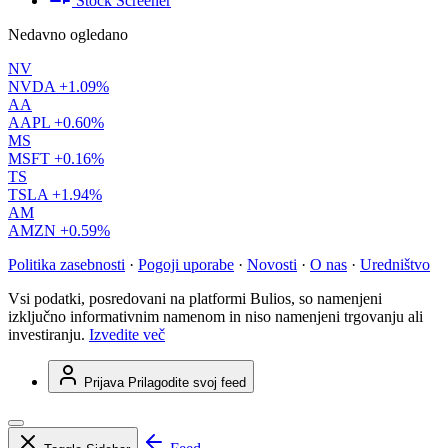
Stock Screener
Nedavno ogledano
NV
NVDA
+1.09%
AA
AAPL
+0.60%
MS
MSFT
+0.16%
TS
TSLA
+1.94%
AM
AMZN
+0.59%
Politika zasebnosti
·
Pogoji uporabe
·
Novosti
·
O nas
·
Uredništvo
Vsi podatki, posredovani na platformi Bulios, so namenjeni
izključno informativnim namenom in niso namenjeni trgovanju ali
investiranju.
Izvedite več
Prijava
Prilagodite svoj feed