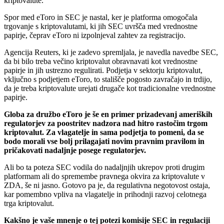
kriptovalute.
Spor med eToro in SEC je nastal, ker je platforma omogočala
trgovanje s kriptovalutami, ki jih SEC uvršča med vrednostne
papirje, čeprav eToro ni izpolnjeval zahtev za registracijo.
Agencija Reuters, ki je zadevo spremljala, je navedla navedbe SEC,
da bi bilo treba večino kriptovalut obravnavati kot vrednostne
papirje in jih ustrezno regulirati. Podjetja v sektorju kriptovalut,
vključno s podjetjem eToro, to stališče pogosto zavračajo in trdijo,
da je treba kriptovalute urejati drugače kot tradicionalne vrednostne
papirje.
Globa za družbo eToro je še en primer prizadevanj ameriških
regulatorjev za poostritev nadzora nad hitro rastočim trgom
kriptovalut. Za vlagatelje in sama podjetja to pomeni, da se
bodo morali vse bolj prilagajati novim pravnim pravilom in
pričakovati nadaljnje posege regulatorjev.
Ali bo ta poteza SEC vodila do nadaljnjih ukrepov proti drugim
platformam ali do spremembe pravnega okvira za kriptovalute v
ZDA, še ni jasno. Gotovo pa je, da regulativna negotovost ostaja,
kar pomembno vpliva na vlagatelje in prihodnji razvoj celotnega
trga kriptovalut.
Kakšno je vaše mnenje o tej potezi komisije SEC in regulaciji