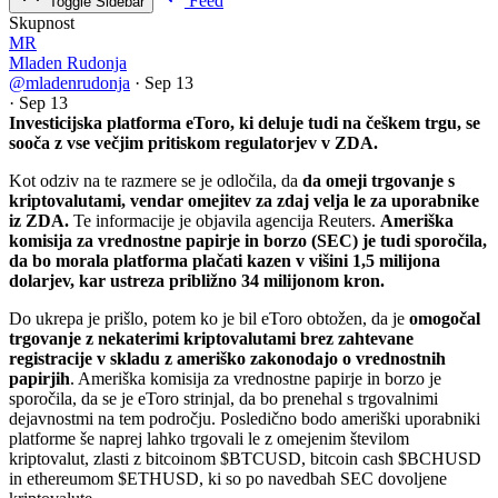
Feed
Toggle Sidebar
Skupnost
MR
Mladen Rudonja
@mladenrudonja
·
Sep 13
·
Sep 13
Investicijska platforma eToro, ki deluje tudi na češkem trgu, se
sooča z vse večjim pritiskom regulatorjev v ZDA.
Kot odziv na te razmere se je odločila, da
da omeji trgovanje s
kriptovalutami, vendar omejitev za zdaj velja le za uporabnike
iz ZDA.
Te informacije je objavila agencija Reuters.
Ameriška
komisija za vrednostne papirje in borzo (SEC) je tudi sporočila,
da bo morala platforma plačati kazen v višini 1,5 milijona
dolarjev, kar ustreza približno 34 milijonom kron.
Do ukrepa je prišlo, potem ko je bil eToro obtožen, da je
omogočal
trgovanje z nekaterimi kriptovalutami brez zahtevane
registracije v skladu z ameriško zakonodajo o vrednostnih
papirjih
. Ameriška komisija za vrednostne papirje in borzo je
sporočila, da se je eToro strinjal, da bo prenehal s trgovalnimi
dejavnostmi na tem področju. Posledično bodo ameriški uporabniki
platforme še naprej lahko trgovali le z omejenim številom
kriptovalut, zlasti z bitcoinom
$BTCUSD
, bitcoin cash
$BCHUSD
in ethereumom
$ETHUSD
, ki so po navedbah SEC dovoljene