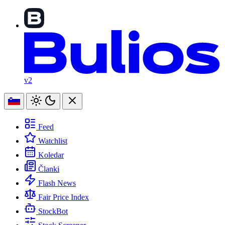
v2
Feed
Watchlist
Koledar
Članki
Flash News
Fair Price Index
StockBot