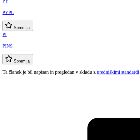
PY
PYPL
Spremljaj
PI
PINS
Spremljaj
Ta članek je bil napisan in pregledan v skladu z
uredniškimi standardi