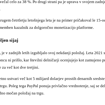
večal celo za 38 %. Po drugi strani pa je uprava v svojem zadn
.
rugem četrtletju letošnjega leta je na primer pričakoval le 15-o
omemben kazalnik za dolgoročno monetizacijo platforme.
ljen sijaj
a, je v zadnjih letih izgubljalo svoj nekdanji položaj. Leta 202
ncu ni prišlo, kar številni delničarji ocenjujejo kot zamujeno p
 za več kot dve tretjini.
tno ustvari več kot 5 milijard dolarjev prostih denarnih sredst
rgu. Poleg tega PayPal ponuja privlačno vrednotenje, saj se del
edno močan položaj na trgu.