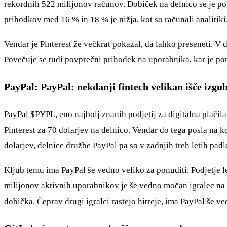
rekordnih 522 milijonov računov. Dobiček na delnico se je po
prihodkov med 16 % in 18 % je nižja, kot so računali analitiki
Vendar je Pinterest že večkrat pokazal, da lahko preseneti. V d
Povečuje se tudi povprečni prihodek na uporabnika, kar je p
PayPal: PayPal: nekdanji fintech velikan išče izgub
PayPal
$PYPL
, eno najbolj znanih podjetij za digitalna plačil
Pinterest za 70 dolarjev na delnico. Vendar do tega posla na ko
dolarjev, delnice družbe PayPal pa so v zadnjih treh letih padle
Kljub temu ima PayPal še vedno veliko za ponuditi. Podjetje le
milijonov aktivnih uporabnikov je še vedno močan igralec na t
dobička. Čeprav drugi igralci rastejo hitreje, ima PayPal še v