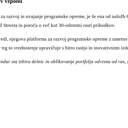
 v vzponu
ku za razvoj in uvajanje programske opreme, je še ena od naložb
 Streeta in poroča o več kot 30-odstotni rasti prihodkov.
ovedi, njegova platforma za razvoj programske opreme z umetno 
rg to vrednotenje upravičuje s hitro rastjo in inovativnimi izde
dar sta izbira delnic in oblikovanje portfelja odvisna od vas, 