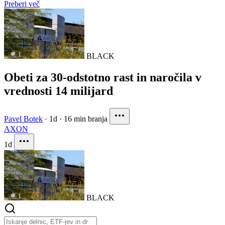
Preberi več
BLACK
Obeti za 30-odstotno rast in naročila v
vrednosti 14 milijard
Pavel Botek
·
1d
·
16 min branja
AXON
1d
BLACK