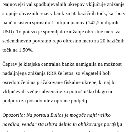
Najnovejši val spodbujevalnih ukrepov vključuje znižanje
stopnje obveznih rezerv bank za 50 bazičnih točk, kar bo v
bančni sistem sprostilo 1 bilijon juanov (142,5 milijarde
USD). To potezo je spremljalo znižanje obrestne mere za
sedemdnevno povratno repo obrestno mero za 20 bazičnih
točk na 1,50%.
Čeprav je kitajska centralna banka namignila na možnost
nadaljnjega znižanja RRR še letos, so vlagatelji bolj
osredotočeni na pričakovane fiskalne ukrepe, ki naj bi
vključevali večje subvencije za potrošniško blago in
podporo za posodobitev opreme podjetij.
Opozorilo: Na portalu Bulios je mogoče najti veliko
navdiha, vendar sta izbira delnic in oblikovanje portfelja