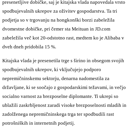
presenetljive dobičke, saj je kitajska vlada napovedala vrsto
spodbujevalnih ukrepov za oživitev gospodarstva. Ta tri
podjetja so v trgovanju na hongkonški borzi zabeležila
dvomestne dobičke, pri čemer sta Meituan in JD.com
zabeležila več kot 20-odstotno rast, medtem ko je Alibaba v
dveh dneh pridobila 15 %.
Kitajska vlada je presenetila trge s širino in obsegom svojih
spodbujevalnih ukrepov, ki vključujejo podporo
nepremičninskemu sektorju, denarna nadomestila za
državljane, ki se soočajo z gospodarskimi težavami, in večjo
socialno varnost za brezposelne diplomante. Ti ukrepi so
ublažili zaskrbljenost zaradi visoke brezposelnosti mladih in
zadolženega nepremičninskega trga ter spodbudili rast
potrošniških in internetnih podjetij.