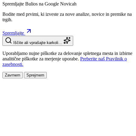
Spremljajte Bulios na Google Novicah
Bodite med prvimi, ki izveste za nove analize, novice in premike na
trgih.
Spremljajte
Iščite ali vprašajte karkoli…
Uporabljamo nujne piškotke za delovanje spletnega mesta in izbirne
analitične piškotke za merjenje uporabe.
Preberite naš Pravilnik o
zasebnosti.
Zavrnem
Sprejmem