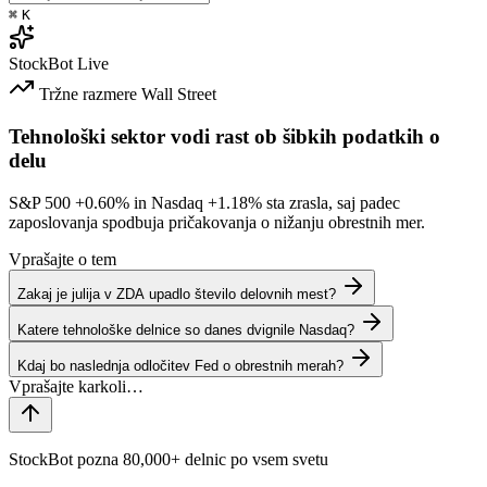
⌘
K
StockBot
Live
Tržne razmere
Wall Street
Tehnološki sektor vodi rast ob šibkih podatkih o
delu
S&P 500
+0.60%
in Nasdaq
+1.18%
sta zrasla, saj padec
zaposlovanja spodbuja pričakovanja o nižanju obrestnih mer.
Vprašajte o tem
Zakaj je julija v ZDA upadlo število delovnih mest?
Katere tehnološke delnice so danes dvignile Nasdaq?
Kdaj bo naslednja odločitev Fed o obrestnih merah?
StockBot pozna 80,000+ delnic po vsem svetu