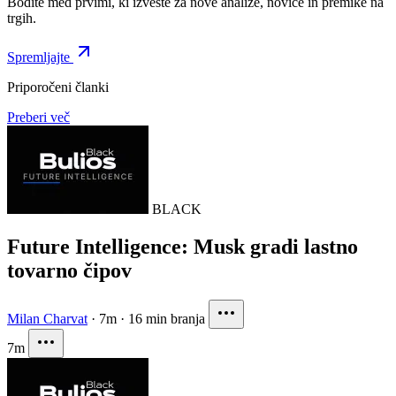
Bodite med prvimi, ki izveste za nove analize, novice in premike na
trgih.
Spremljajte
Priporočeni članki
Preberi več
BLACK
Future Intelligence: Musk gradi lastno
tovarno čipov
Milan Charvat
·
7m
·
16 min branja
7m