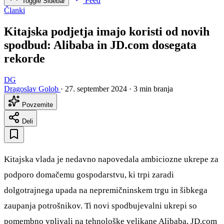
Feed
Toggle Sidebar
Članki
Kitajska podjetja imajo koristi od novih
spodbud: Alibaba in JD.com dosegata
rekorde
DG
Dragoslav Golob
·
27. september 2024
·
3 min branja
Povzemite
Deli
Kitajska vlada je nedavno napovedala ambiciozne ukrepe za
podporo domačemu gospodarstvu, ki trpi zaradi
dolgotrajnega upada na nepremičninskem trgu in šibkega
zaupanja potrošnikov. Ti novi spodbujevalni ukrepi so
pomembno vplivali na tehnološke velikane Alibaba, JD.com