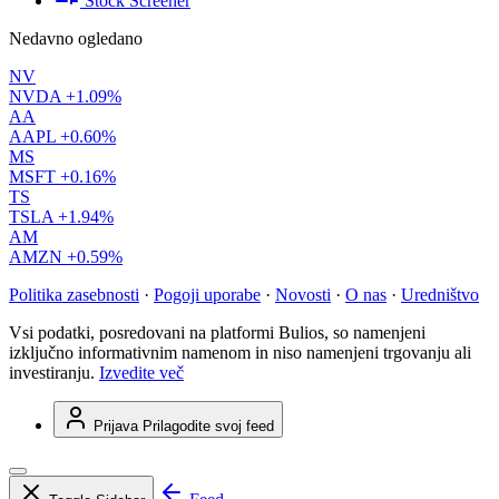
Stock Screener
Nedavno ogledano
NV
NVDA
+1.09%
AA
AAPL
+0.60%
MS
MSFT
+0.16%
TS
TSLA
+1.94%
AM
AMZN
+0.59%
Politika zasebnosti
·
Pogoji uporabe
·
Novosti
·
O nas
·
Uredništvo
Vsi podatki, posredovani na platformi Bulios, so namenjeni
izključno informativnim namenom in niso namenjeni trgovanju ali
investiranju.
Izvedite več
Prijava
Prilagodite svoj feed