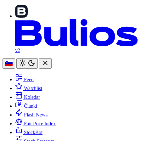
v2
Feed
Watchlist
Koledar
Članki
Flash News
Fair Price Index
StockBot