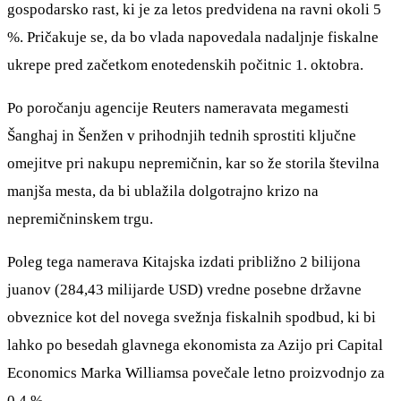
gospodarsko rast, ki je za letos predvidena na ravni okoli 5
%. Pričakuje se, da bo vlada napovedala nadaljnje fiskalne
ukrepe pred začetkom enotedenskih počitnic 1. oktobra.
Po poročanju agencije Reuters nameravata megamesti
Šanghaj in Šenžen v prihodnjih tednih sprostiti ključne
omejitve pri nakupu nepremičnin, kar so že storila številna
manjša mesta, da bi ublažila dolgotrajno krizo na
nepremičninskem trgu.
Poleg tega namerava Kitajska izdati približno 2 bilijona
juanov (284,43 milijarde USD) vredne posebne državne
obveznice kot del novega svežnja fiskalnih spodbud, ki bi
lahko po besedah glavnega ekonomista za Azijo pri Capital
Economics Marka Williamsa povečale letno proizvodnjo za
0,4 %.