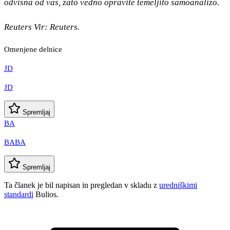
odvisna od vas, zato vedno opravite temeljito samoanalizo.
Reuters Vir: Reuters.
Omenjene delnice
JD
JD
Spremljaj
BA
BABA
Spremljaj
Ta članek je bil napisan in pregledan v skladu z
uredniškimi
standardi
Bulios.