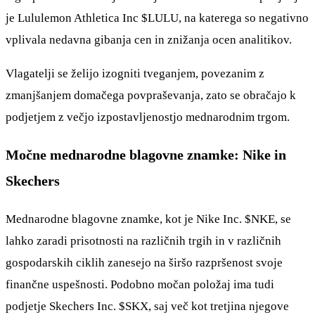
je Lululemon Athletica Inc
$LULU
, na katerega so negativno
vplivala nedavna gibanja cen in znižanja ocen analitikov.
Vlagatelji se želijo izogniti tveganjem, povezanim z
zmanjšanjem domačega povpraševanja, zato se obračajo k
podjetjem z večjo izpostavljenostjo mednarodnim trgom.
Močne mednarodne blagovne znamke: Nike in
Skechers
Mednarodne blagovne znamke, kot je Nike Inc.
$NKE
, se
lahko zaradi prisotnosti na različnih trgih in v različnih
gospodarskih ciklih zanesejo na širšo razpršenost svoje
finančne uspešnosti. Podobno močan položaj ima tudi
podjetje Skechers Inc.
$SKX
, saj več kot tretjina njegove