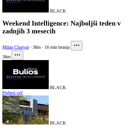
BLACK
Weekend Intelligence: Najboljši teden v
zadnjih 3 mesecih
Milan Charvat
·
38m
·
16 min branja
38m
BLACK
Preberi več
BLACK