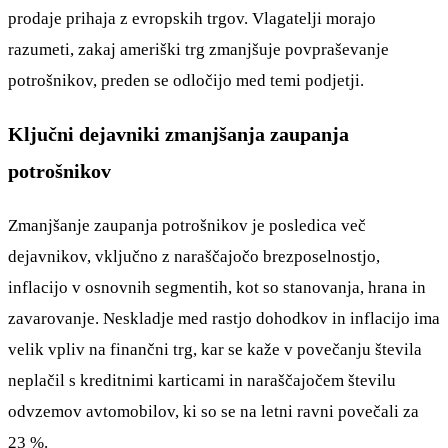
prodaje prihaja z evropskih trgov. Vlagatelji morajo
razumeti, zakaj ameriški trg zmanjšuje povpraševanje
potrošnikov, preden se odločijo med temi podjetji.
Ključni dejavniki zmanjšanja zaupanja
potrošnikov
Zmanjšanje zaupanja potrošnikov je posledica več
dejavnikov, vključno z naraščajočo brezposelnostjo,
inflacijo v osnovnih segmentih, kot so stanovanja, hrana in
zavarovanje. Neskladje med rastjo dohodkov in inflacijo ima
velik vpliv na finančni trg, kar se kaže v povečanju števila
neplačil s kreditnimi karticami in naraščajočem številu
odvzemov avtomobilov, ki so se na letni ravni povečali za
23 %.