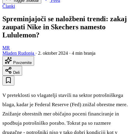
Feed
Toggle Sidebar
Članki
Spreminjajoči se naložbeni trendi: zakaj
zaupati Nike in Skechers namesto
Lululemon?
MR
Mladen Rudonja
·
2. oktober 2024
·
4 min branja
Povzemite
Deli
V preteklosti so vlagatelji stavili na sektor potrošniškega
blaga, kadar je Federal Reserve (Fed) znižal obrestne mere.
Znižanje obrestnih mer običajno poceni financiranje in
spodbuja potrošniško porabo. Tokrat pa so razmere
drugačne - potrošniki niso v tako dobri kondiciji kot v