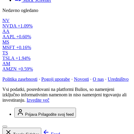
Stock Screener
Nedavno ogledano
NV
NVDA
+1.09%
AA
AAPL
+0.60%
MS
MSFT
+0.16%
TS
TSLA
+1.94%
AM
AMZN
+0.59%
Politika zasebnosti
·
Pogoji uporabe
·
Novosti
·
O nas
·
Uredništvo
Vsi podatki, posredovani na platformi Bulios, so namenjeni
izključno informativnim namenom in niso namenjeni trgovanju ali
investiranju.
Izvedite več
Prijava
Prilagodite svoj feed