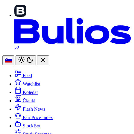
v2
Feed
Watchlist
Koledar
Članki
Flash News
Fair Price Index
StockBot