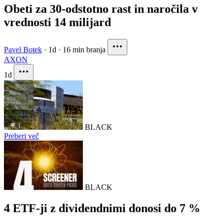
Obeti za 30-odstotno rast in naročila v
vrednosti 14 milijard
Pavel Botek
·
1d
·
16 min branja
AXON
1d
BLACK
Preberi več
BLACK
4 ETF-ji z dividendnimi donosi do 7 %