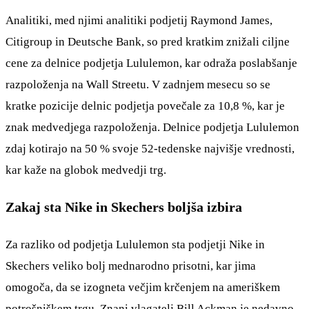
Analitiki, med njimi analitiki podjetij Raymond James,
Citigroup in Deutsche Bank, so pred kratkim znižali ciljne
cene za delnice podjetja Lululemon, kar odraža poslabšanje
razpoloženja na Wall Streetu. V zadnjem mesecu so se
kratke pozicije delnic podjetja povečale za 10,8 %, kar je
znak medvedjega razpoloženja. Delnice podjetja Lululemon
zdaj kotirajo na 50 % svoje 52-tedenske najvišje vrednosti,
kar kaže na globok medvedji trg.
Zakaj sta Nike in Skechers boljša izbira
Za razliko od podjetja Lululemon sta podjetji Nike in
Skechers veliko bolj mednarodno prisotni, kar jima
omogoča, da se izogneta večjim krčenjem na ameriškem
potrošniškem trgu. Znani vlagatelj Bill Ackman je nedavno