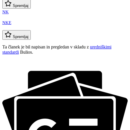
Spremljaj
NK
NKE
Spremljaj
Ta članek je bil napisan in pregledan v skladu z
uredniškimi
standardi
Bulios.