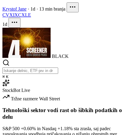
Krystof Jane
·
1d
·
13 min branja
CVX
IXC
XLE
1d
BLACK
⌘
K
StockBot
Live
Tržne razmere
Wall Street
Tehnološki sektor vodi rast ob šibkih podatkih o
delu
S&P 500
+0.60%
in Nasdaq
+1.18%
sta zrasla, saj padec
zaposlovanja spodbuja pričakovanja o nižanju obrestnih mer.