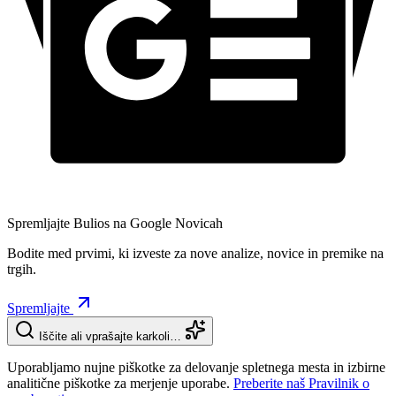
Spremljajte Bulios na Google Novicah
Bodite med prvimi, ki izveste za nove analize, novice in premike na
trgih.
Spremljajte
Iščite ali vprašajte karkoli…
Uporabljamo nujne piškotke za delovanje spletnega mesta in izbirne
analitične piškotke za merjenje uporabe.
Preberite naš Pravilnik o