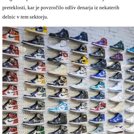
preteklosti, kar je povzročilo odliv denarja iz nekaterih
delnic v tem sektorju.