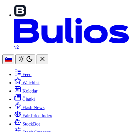
v2
Feed
Watchlist
Koledar
Članki
Flash News
Fair Price Index
StockBot