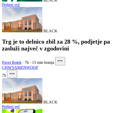
BLACK
Preberi več
BLACK
Trg je to delnico zbil za 28 %, podjetje pa
zasluži največ v zgodovini
Pavel Botek
·
7h
·
15 min branja
CHWY
AMZN
WOOF
7h
BLACK
Preberi več