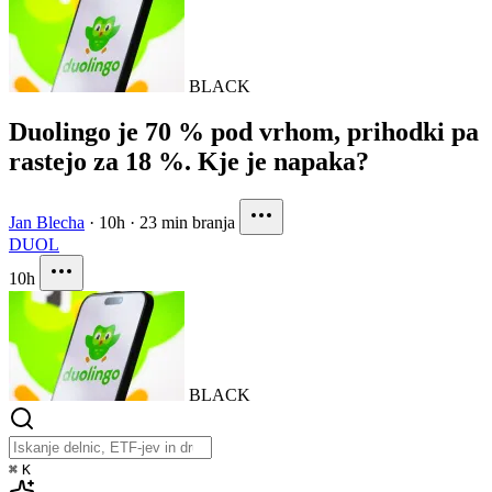
BLACK
Duolingo je 70 % pod vrhom, prihodki pa
rastejo za 18 %. Kje je napaka?
Jan Blecha
·
10h
·
23 min branja
DUOL
10h
BLACK
⌘
K