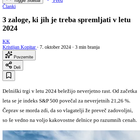
Feed
Toggle Sidebar
Članki
3 zaloge, ki jih je treba spremljati v letu
2024
KK
Kristijan Kopitar
·
7. oktober 2024
·
3 min branja
Povzemite
Deli
Delniški trgi v letu 2024 beležijo neverjetno rast. Od začetka
leta se je indeks S&P 500 povečal za neverjetnih 21,26 %.
Čeprav se morda zdi, da so vlagatelji že preveč zadovoljni,
so še vedno na voljo kakovostne delnice po razumnih cenah.