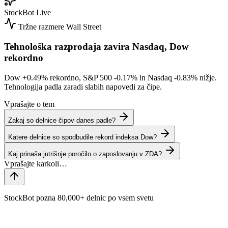
StockBot
Live
Tržne razmere
Wall Street
Tehnološka razprodaja zavira Nasdaq, Dow
rekordno
Dow
+0.49%
rekordno, S&P 500
-0.17%
in Nasdaq
-0.83%
nižje.
Tehnologija padla zaradi slabih napovedi za čipe.
Vprašajte o tem
Zakaj so delnice čipov danes padle?
Katere delnice so spodbudile rekord indeksa Dow?
Kaj prinaša jutrišnje poročilo o zaposlovanju v ZDA?
StockBot pozna 80,000+ delnic po vsem svetu