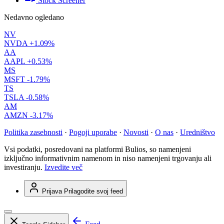
Stock Screener
Nedavno ogledano
NV
NVDA
+1.09%
AA
AAPL
+0.53%
MS
MSFT
-1.79%
TS
TSLA
-0.58%
AM
AMZN
-3.17%
Politika zasebnosti
·
Pogoji uporabe
·
Novosti
·
O nas
·
Uredništvo
Vsi podatki, posredovani na platformi Bulios, so namenjeni
izključno informativnim namenom in niso namenjeni trgovanju ali
investiranju.
Izvedite več
Prijava
Prilagodite svoj feed