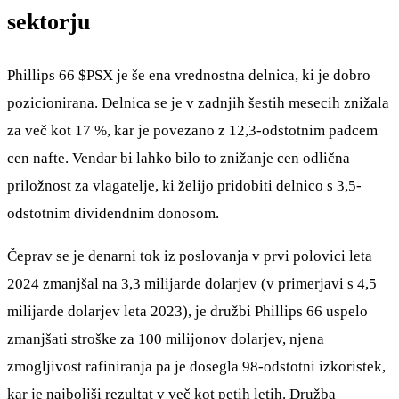
sektorju
Phillips 66
$PSX
je še ena vrednostna delnica, ki je dobro
pozicionirana. Delnica se je v zadnjih šestih mesecih znižala
za več kot 17 %, kar je povezano z 12,3-odstotnim padcem
cen nafte. Vendar bi lahko bilo to znižanje cen odlična
priložnost za vlagatelje, ki želijo pridobiti delnico s 3,5-
odstotnim dividendnim donosom.
Čeprav se je denarni tok iz poslovanja v prvi polovici leta
2024 zmanjšal na 3,3 milijarde dolarjev (v primerjavi s 4,5
milijarde dolarjev leta 2023), je družbi Phillips 66 uspelo
zmanjšati stroške za 100 milijonov dolarjev, njena
zmogljivost rafiniranja pa je dosegla 98-odstotni izkoristek,
kar je najboljši rezultat v več kot petih letih. Družba