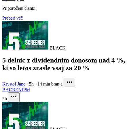
Priporočeni članki
Preberi več
BLACK
5 delnic z dividendnim donosom nad 4 %,
ki so letos zrasle vsaj za 20 %
Krystof Jane
·
5h
·
14 min branja
BAC
BEN
JPM
5h