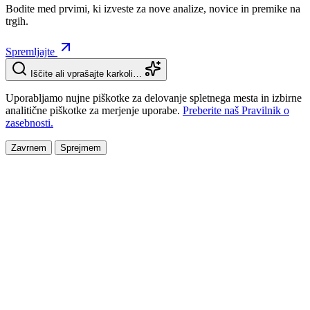
Bodite med prvimi, ki izveste za nove analize, novice in premike na
trgih.
Spremljajte
Iščite ali vprašajte karkoli…
Uporabljamo nujne piškotke za delovanje spletnega mesta in izbirne
analitične piškotke za merjenje uporabe.
Preberite naš Pravilnik o
zasebnosti.
Zavrnem
Sprejmem