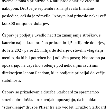
dvema letoma s približno 5,4 milijarde dolarjev vrednim
nakupom. Družba je septembra zmanjševala finančne
posledice, češ da je zdravilo Oxbryta lani prineslo nekaj več
kot 300 milijonov dolarjev.
Čeprav je podjetje uvedlo načrt za zmanjšanje stroškov, s
katerim naj bi kratkoročno prihranilo 1,5 milijarde dolarjev,
do leta 2027 pa še 2,5 milijarde dolarjev, številni vlagatelji
menijo, da bi bil potreben bolj odločen poseg. Nasprotno pa
opozarjajo na uspešno vodenje pod nekdanjim izvršnim
direktorjem Ianom Readom, ki je podjetje pripeljal do večje
stabilnosti.
Čeprav so prizadevanja družbe Starboard za spremembo
smeri dobrodošla, strokovnjaki opozarjajo, da bi lahko
"zdravljenje" družbe Pfizer trajalo več let. Družbo Starboard