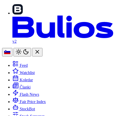
v2
Feed
Watchlist
Koledar
Članki
Flash News
Fair Price Index
StockBot