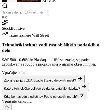
BLACK
⌘
K
StockBot
Live
Tržne razmere
Wall Street
Tehnološki sektor vodi rast ob šibkih podatkih o
delu
S&P 500
+0.60%
in Nasdaq
+1.18%
sta zrasla, saj padec
zaposlovanja spodbuja pričakovanja o nižanju obrestnih mer.
Vprašajte o tem
Zakaj je julija v ZDA upadlo število delovnih mest?
Katere tehnološke delnice so danes dvignile Nasdaq?
Kdaj bo naslednja odločitev Fed o obrestnih merah?