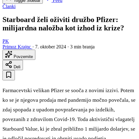
Feed
Toggle Sidebar
Članki
Starboard želi oživiti družbo Pfizer:
milijardna naložba kot izhod iz krize?
PK
Primoz Krajnc
·
7. oktober 2024
·
3 min branja
Povzemite
Deli
Farmacevtski velikan Pfizer se sooča z novimi izzivi. Potem
ko se je njegova prodaja med pandemijo močno povečala, se
zdaj spopada z upadom povpraševanja po izdelkih,
povezanih z zdravilom Covid-19. Toda aktivistični vlagatelj
Starboard Value, ki je zbral približno 1 milijardo dolarjev, se
je odločil posredovati in obrniti usodo podjetja.