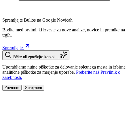
Spremljajte Bulios na Google Novicah
Bodite med prvimi, ki izveste za nove analize, novice in premike na
trgih.
Spremljajte
Iščite ali vprašajte karkoli…
Uporabljamo nujne piškotke za delovanje spletnega mesta in izbirne
analitične piškotke za merjenje uporabe.
Preberite naš Pravilnik o
zasebnosti.
Zavrnem
Sprejmem