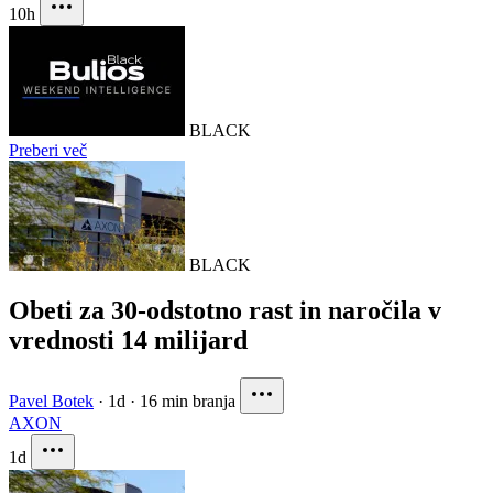
10h
BLACK
Preberi več
BLACK
Obeti za 30-odstotno rast in naročila v
vrednosti 14 milijard
Pavel Botek
·
1d
·
16 min branja
AXON
1d