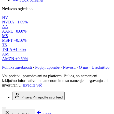
Stock Screener
Nedavno ogledano
NV
NVDA
+1.09%
AA
AAPL
+0.60%
MS
MSFT
+0.16%
TS
TSLA
+1.94%
AM
AMZN
+0.59%
Politika zasebnosti
·
Pogoji uporabe
·
Novosti
·
O nas
·
Uredništvo
Vsi podatki, posredovani na platformi Bulios, so namenjeni
izključno informativnim namenom in niso namenjeni trgovanju ali
investiranju.
Izvedite več
Prijava
Prilagodite svoj feed