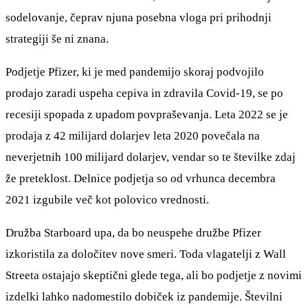
sodelovanje, čeprav njuna posebna vloga pri prihodnji
strategiji še ni znana.
Podjetje Pfizer, ki je med pandemijo skoraj podvojilo
prodajo zaradi uspeha cepiva in zdravila Covid-19, se po
recesiji spopada z upadom povpraševanja. Leta 2022 se je
prodaja z 42 milijard dolarjev leta 2020 povečala na
neverjetnih 100 milijard dolarjev, vendar so te številke zdaj
že preteklost. Delnice podjetja so od vrhunca decembra
2021 izgubile več kot polovico vrednosti.
Družba Starboard upa, da bo neuspehe družbe Pfizer
izkoristila za določitev nove smeri. Toda vlagatelji z Wall
Streeta ostajajo skeptični glede tega, ali bo podjetje z novimi
izdelki lahko nadomestilo dobiček iz pandemije. Številni