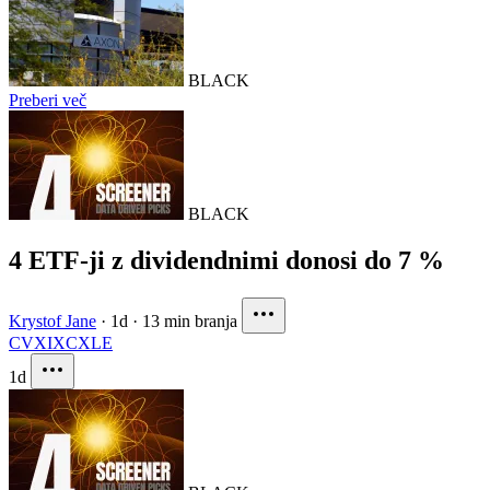
BLACK
Preberi več
BLACK
4 ETF-ji z dividendnimi donosi do 7 %
Krystof Jane
·
1d
·
13 min branja
CVX
IXC
XLE
1d