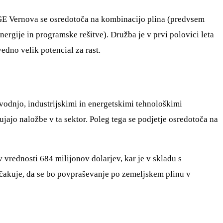
ba GE Vernova se osredotoča na kombinacijo plina (predvsem
nergije in programske rešitve). Družba je v prvi polovici leta
vedno velik potencial za rast.
zvodnjo, industrijskimi in energetskimi tehnološkimi
ujajo naložbe v ta sektor. Poleg tega se podjetje osredotoča na
 v vrednosti 684 milijonov dolarjev, kar je v skladu s
ičakuje, da se bo povpraševanje po zemeljskem plinu v