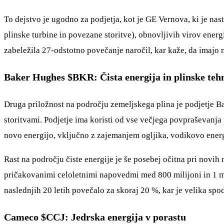
To dejstvo je ugodno za podjetja, kot je GE Vernova, ki je na
plinske turbine in povezane storitve), obnovljivih virov energ
zabeležila 27-odstotno povečanje naročil, kar kaže, da imajo nj
Baker Hughes
$BKR
: Čista energija in plinske teh
Druga priložnost na področju zemeljskega plina je podjetje Ba
storitvami. Podjetje ima koristi od vse večjega povpraševanja 
novo energijo, vključno z zajemanjem ogljika, vodikovo energi
Rast na področju čiste energije je še posebej očitna pri novih 
pričakovanimi celoletnimi napovedmi med 800 milijoni in 1 mi
naslednjih 20 letih povečalo za skoraj 20 %, kar je velika spo
Cameco
$CCJ
: Jedrska energija v porastu