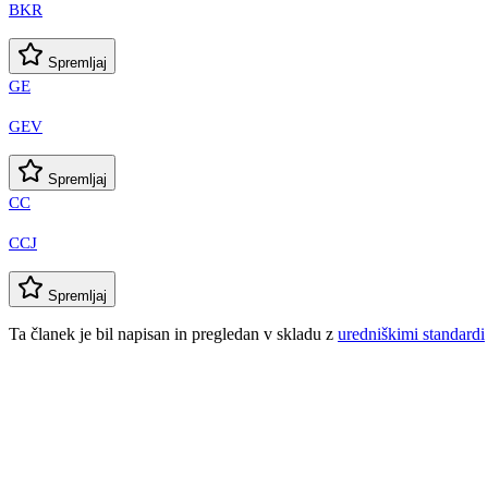
BKR
Spremljaj
GE
GEV
Spremljaj
CC
CCJ
Spremljaj
Ta članek je bil napisan in pregledan v skladu z
uredniškimi standardi