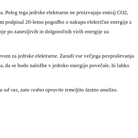
na. Poleg tega jedrske elektrarne ne proizvajajo emisij CO2,
kim podpisal 20-letno pogodbo o nakupu električne energije z
e po zanesljivih in dolgoročnih virih energije za
rivom za jedrske elektrarne. Zaradi vse večjega povpraševanja
ja, da se bodo naložbe v jedrsko energijo povečale, bi lahko
 od vas, zato vedno opravite temeljito lastno analizo.