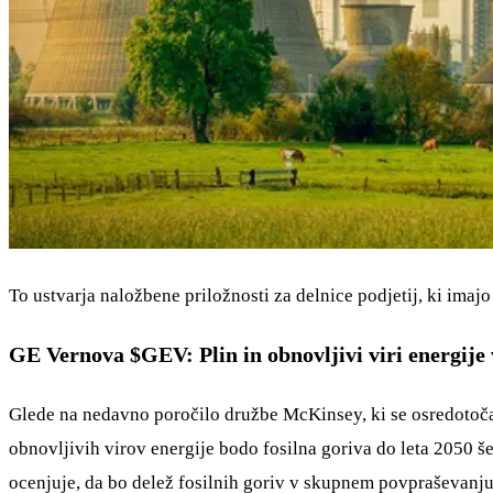
To ustvarja naložbene priložnosti za delnice podjetij, ki imaj
GE Vernova
$GEV
: Plin in obnovljivi viri energij
Glede na nedavno poročilo družbe McKinsey, ki se osredotoča n
obnovljivih virov energije bodo fosilna goriva do leta 2050
ocenjuje, da bo delež fosilnih goriv v skupnem povpraševanju 