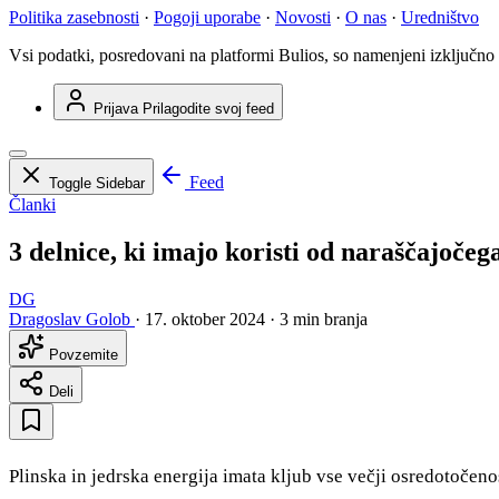
Politika zasebnosti
·
Pogoji uporabe
·
Novosti
·
O nas
·
Uredništvo
Vsi podatki, posredovani na platformi Bulios, so namenjeni izključno
Prijava
Prilagodite svoj feed
Feed
Toggle Sidebar
Članki
3 delnice, ki imajo koristi od naraščajočeg
DG
Dragoslav Golob
·
17. oktober 2024
·
3 min branja
Povzemite
Deli
Plinska in jedrska energija imata kljub vse večji osredotočeno