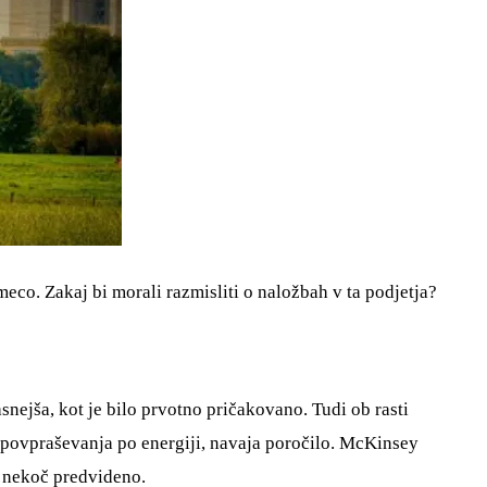
meco. Zakaj bi morali razmisliti o naložbah v ta podjetja?
nejša, kot je bilo prvotno pričakovano. Tudi ob rasti
 povpraševanja po energiji, navaja poročilo. McKinsey
o nekoč predvideno.