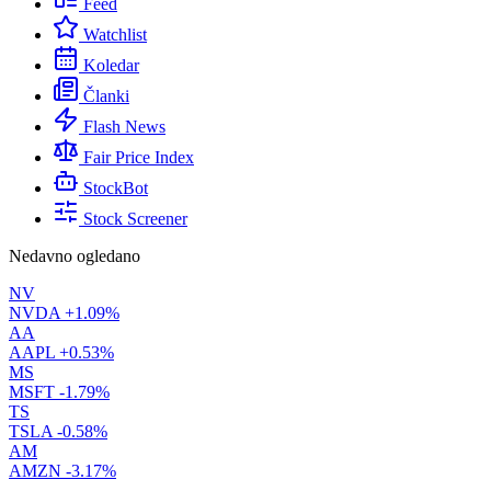
Feed
Watchlist
Koledar
Članki
Flash News
Fair Price Index
StockBot
Stock Screener
Nedavno ogledano
NV
NVDA
+1.09%
AA
AAPL
+0.53%
MS
MSFT
-1.79%
TS
TSLA
-0.58%
AM
AMZN
-3.17%