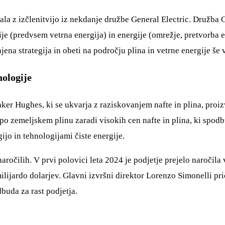
stala z izčlenitvijo iz nekdanje družbe General Electric. Druž
ije (predvsem vetrna energija) in energije (omrežje, pretvorba e
ena strategija in obeti na področju plina in vetrne energije še 
nologije
ker Hughes, ki se ukvarja z raziskovanjem nafte in plina, proi
po zemeljskem plinu zaradi visokih cen nafte in plina, ki spodb
jo in tehnologijami čiste energije.
naročilih. V prvi polovici leta 2024 je podjetje prejelo naročila
lijardo dolarjev. Glavni izvršni direktor Lorenzo Simonelli pr
dbuda za rast podjetja.