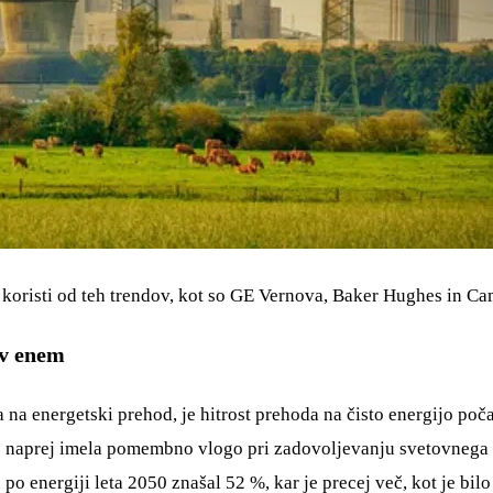
o koristi od teh trendov, kot so GE Vernova, Baker Hughes in Ca
e v enem
a energetski prehod, je hitrost prehoda na čisto energijo počas
 še naprej imela pomembno vlogo pri zadovoljevanju svetovnega
po energiji leta 2050 znašal 52 %, kar je precej več, kot je bil