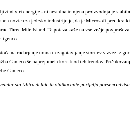
ivimi viri energije - ni nestalna in njena proizvodnja je stabil
bna novica za jedrsko industrijo je, da je Microsoft pred krat
rne Three Mile Island. Ta poteza kaže na vse večje povpraševanj
eligenco.
toča na rudarjenje urana in zagotavljanje storitev v zvezi z go
ružba Cameco še naprej imela koristi od teh trendov. Pričakovan
užbe Cameco.
endar sta izbira delnic in oblikovanje portfelja povsem odvisna