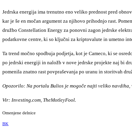
Jedrska energija ima trenutno eno veliko prednost pred obnovlj
kar je še en močan argument za njihovo prihodnjo rast. Pomem
družbo Constellation Energy za ponovni zagon jedrske elektra
podatkovne centre, ki so ključni za kriptovalute in umetno int
Ta trend močno spodbuja podjetja, kot je Cameco, ki se osredo
po jedrski energiji in naložb v nove jedrske projekte naj bi d
pomenila znatno rast povpraševanja po uranu in storitvah dr
Opozorilo: Na portalu Bulios je mogoče najti veliko navdiha, v
Vir: Investing.com, TheMotleyFool.
Omenjene delnice
BK