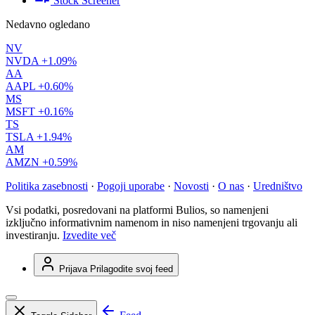
Stock Screener
Nedavno ogledano
NV
NVDA
+1.09%
AA
AAPL
+0.60%
MS
MSFT
+0.16%
TS
TSLA
+1.94%
AM
AMZN
+0.59%
Politika zasebnosti
·
Pogoji uporabe
·
Novosti
·
O nas
·
Uredništvo
Vsi podatki, posredovani na platformi Bulios, so namenjeni
izključno informativnim namenom in niso namenjeni trgovanju ali
investiranju.
Izvedite več
Prijava
Prilagodite svoj feed