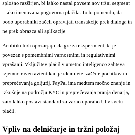
splošno razširjen, bi lahko nastal povsem nov tržni segment
- tako imenovana pogovorna plačila. To bi pomenilo, da
bodo uporabniki začeli opravljati transakcije prek dialoga in
ne prek obrazca ali aplikacije.
Analitiki tudi opozarjajo, da gre za eksperiment, ki je
povezan s pomembnimi varnostnimi in regulativnimi
vprašanji. Vključitev plačil v umetno inteligenco zahteva
izjemno raven avtentikacije identitete, zaščite podatkov in
preprečevanja goljufij. PayPal ima medtem močno znanje in
izkušnje na področju KYC in preprečevanja pranja denarja,
zato lahko postavi standard za varno uporabo UI v svetu
plačil.
Vpliv na delničarje in tržni položaj