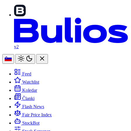
v2
Feed
Watchlist
Koledar
Članki
Flash News
Fair Price Index
StockBot