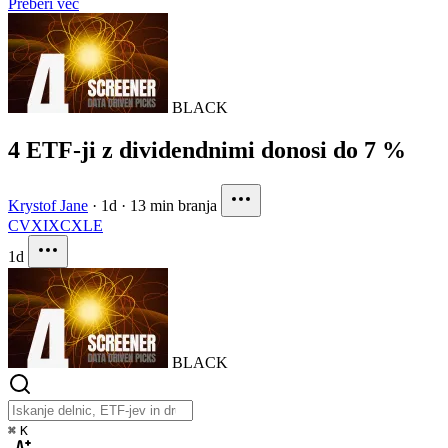
Preberi več
BLACK
4 ETF-ji z dividendnimi donosi do 7 %
Krystof Jane
·
1d
·
13 min branja
CVX
IXC
XLE
1d
BLACK
⌘
K