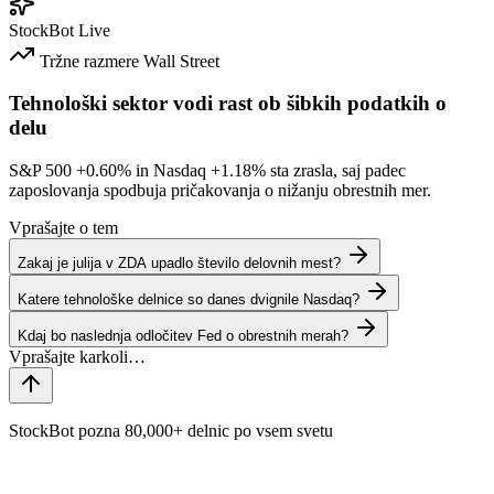
StockBot
Live
Tržne razmere
Wall Street
Tehnološki sektor vodi rast ob šibkih podatkih o
delu
S&P 500
+0.60%
in Nasdaq
+1.18%
sta zrasla, saj padec
zaposlovanja spodbuja pričakovanja o nižanju obrestnih mer.
Vprašajte o tem
Zakaj je julija v ZDA upadlo število delovnih mest?
Katere tehnološke delnice so danes dvignile Nasdaq?
Kdaj bo naslednja odločitev Fed o obrestnih merah?
StockBot pozna 80,000+ delnic po vsem svetu