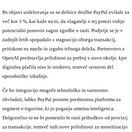
Po objavi sodelovanja so se delnice družbe PayPal zvišale za
več kot 3 %, kar kaže na to, da vlagatelji v tej potezi vidijo
potencialni ponovni zagon zgodbe o rasti. Podjetje se je v
zadnjih letih spopadalo s stagnacijo obsega transakcij,
pritiskom na marže in izgubo tržnega deleža. Partnerstvo z
OpenAI predstavlja priložnost za preboj v novo okolje, kjer
digitalna plačila niso le sredstvo, temveč sestavni del
uporabniške izkušnje.
Če bo integracijo mogoče tehnološko in varnostno
obvladati, lahko PayPal postane prednostna platforma za
segment e-trgovine, ki jo poganja umetna inteligenca.
Dolgoročno to ne bi pomenilo le rasti prihodkov od provizij
za transakcije, temveč tudi nove priložnosti za monetizacijo