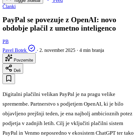
Feed
Toggle Sidebar
Članki
PayPal se povezuje z OpenAI: novo
obdobje plačil z umetno inteligenco
PB
Pavel Botek
·
2. november 2025
·
4 min branja
Povzemite
Deli
Digitalni plačilni velikan PayPal je na pragu velike
spremembe. Partnerstvo s podjetjem OpenAI, ki je bilo
objavljeno prejšnji teden, je ena najbolj ambicioznih potez
podjetja v zadnjih letih. Cilj je vključiti plačilni sistem
PayPal in Venmo neposredno v ekosistem ChatGPT ter tako