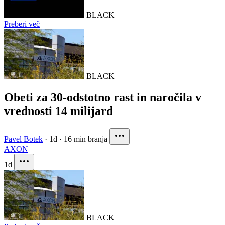
BLACK
Preberi več
BLACK
Obeti za 30-odstotno rast in naročila v
vrednosti 14 milijard
Pavel Botek
·
1d
·
16 min branja
AXON
1d
BLACK