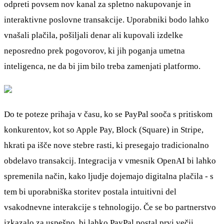
odpreti povsem nov kanal za spletno nakupovanje in
interaktivne poslovne transakcije. Uporabniki bodo lahko
vnašali plačila, pošiljali denar ali kupovali izdelke
neposredno prek pogovorov, ki jih poganja umetna
inteligenca, ne da bi jim bilo treba zamenjati platformo.
Do te poteze prihaja v času, ko se PayPal sooča s pritiskom
konkurentov, kot so Apple Pay, Block (Square) in Stripe,
hkrati pa išče nove stebre rasti, ki presegajo tradicionalno
obdelavo transakcij. Integracija v vmesnik OpenAI bi lahko
spremenila način, kako ljudje dojemajo digitalna plačila - s
tem bi uporabniška storitev postala intuitivni del
vsakodnevne interakcije s tehnologijo. Če se bo partnerstvo
izkazalo za uspešno, bi lahko PayPal postal prvi večji