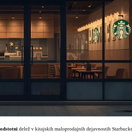
odstotni
delež v kitajskih maloprodajnih dejavnostih Starbuck