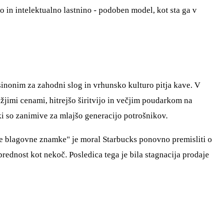
in intelektualno lastnino - podoben model, kot sta ga v
 sinonim za zahodni slog in vrhunsko kulturo pitja kave. V
ižjimi cenami, hitrejšo širitvijo in večjim poudarkom na
 ki so zanimive za mlajšo generacijo potrošnikov.
e blagovne znamke" je moral Starbucks ponovno premisliti o
prednost kot nekoč. Posledica tega je bila stagnacija prodaje