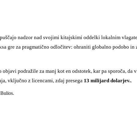
epuščajo nadzor nad svojimi kitajskimi oddelki lokalnim vlaga
cksa gre za pragmatično odločitev: ohraniti globalno podobo in z
o objavi podražile za manj kot en odstotek, kar pa sporoča, da v
a, vključno z licencami, zdaj presega
13 milijard dolarjev.
.
Bulios.