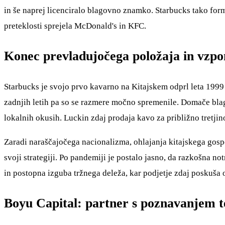
in še naprej licenciralo blagovno znamko. Starbucks tako for
preteklosti sprejela McDonald's in KFC.
Konec prevladujočega položaja in vzp
Starbucks je svojo prvo kavarno na Kitajskem odprl leta 199
zadnjih letih pa so se razmere močno spremenile. Domače bl
lokalnih okusih. Luckin zdaj prodaja kavo za približno tretjin
Zaradi naraščajočega nacionalizma, ohlajanja kitajskega gos
svoji strategiji. Po pandemiji je postalo jasno, da razkošna n
in postopna izguba tržnega deleža, kar podjetje zdaj poskuša 
Boyu Capital: partner s poznavanjem 