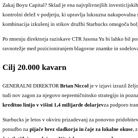
Zakaj Boyu Capital? Sklad je ena najvplivnejših investicijsk
kontrolni delež v podjetju, ki upravlja luksuzna nakupovalna 
kombinacija izkušenj in stikov družbi Starbucks omogoča boljš
Po mnenju direktorja raziskave CTR Jasona Yu bi lahko bil po
ravnotežje med pozicioniranjem blagovne znamke in sodelovan
Cilj 20.000 kavarn
GENERALNI DIREKTOR
Brian Niccol
je v izjavi izrazil žel
tudi nov zagon za njegovo nepremičninsko strategijo in poznava
kreditno linijo v višini 1,4 milijarde dolarjev
za podporo tran
Starbucks je letos v okviru prizadevanj za ponovno pridobitev 
ponudbo na
pijače brez sladkorja in čaje za lokalne okuse
, 