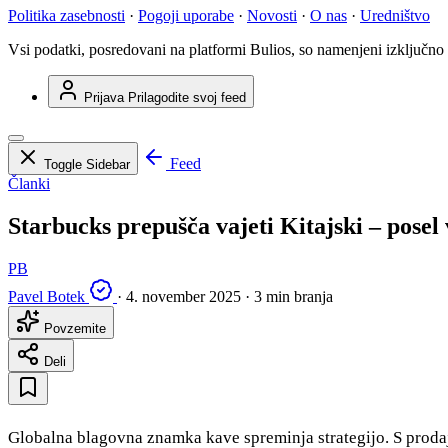
Politika zasebnosti
·
Pogoji uporabe
·
Novosti
·
O nas
·
Uredništvo
Vsi podatki, posredovani na platformi Bulios, so namenjeni izključno
Prijava
Prilagodite svoj feed
Feed
Toggle Sidebar
Članki
Starbucks prepušča vajeti Kitajski – posel
PB
Pavel Botek
·
4. november 2025
·
3 min branja
Povzemite
Deli
Globalna blagovna znamka kave spreminja strategijo. S proda