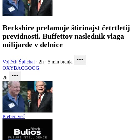
Berkshire prelamuje štirinajst četrtletij
previdnosti. Buffettov naslednik vlaga
milijarde v delnice
Vojtěch Šplíchal
·
2h
·
5 min branja
OXY
BAC
GOOG
2h
Preberi več