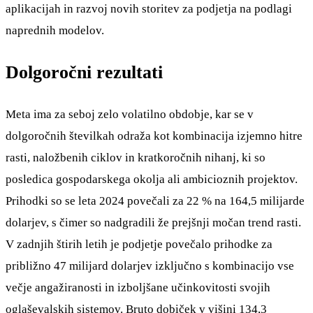
aplikacijah in razvoj novih storitev za podjetja na podlagi
naprednih modelov.
Dolgoročni rezultati
Meta ima za seboj zelo volatilno obdobje, kar se v
dolgoročnih številkah odraža kot kombinacija izjemno hitre
rasti, naložbenih ciklov in kratkoročnih nihanj, ki so
posledica gospodarskega okolja ali ambicioznih projektov.
Prihodki so se leta 2024 povečali za 22 % na 164,5 milijarde
dolarjev, s čimer so nadgradili že prejšnji močan trend rasti.
V zadnjih štirih letih je podjetje povečalo prihodke za
približno 47 milijard dolarjev izključno s kombinacijo vse
večje angažiranosti in izboljšane učinkovitosti svojih
oglaševalskih sistemov. Bruto dobiček v višini 134,3