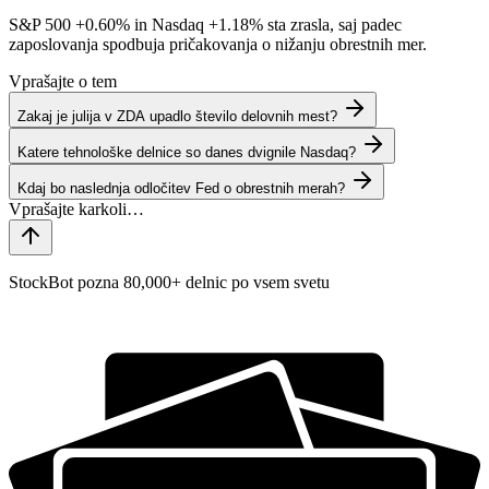
S&P 500
+0.60%
in Nasdaq
+1.18%
sta zrasla, saj padec
zaposlovanja spodbuja pričakovanja o nižanju obrestnih mer.
Vprašajte o tem
Zakaj je julija v ZDA upadlo število delovnih mest?
Katere tehnološke delnice so danes dvignile Nasdaq?
Kdaj bo naslednja odločitev Fed o obrestnih merah?
StockBot pozna 80,000+ delnic po vsem svetu