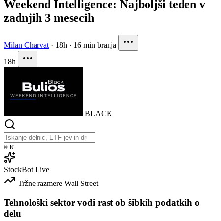
Weekend Intelligence: Najboljši teden v
zadnjih 3 mesecih
Milan Charvat
·
18h
·
16 min branja
18h
BLACK
⌘
K
StockBot
Live
Tržne razmere
Wall Street
Tehnološki sektor vodi rast ob šibkih podatkih o
delu