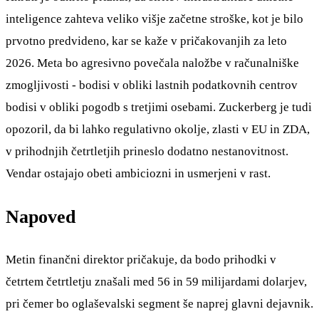
inteligence zahteva veliko višje začetne stroške, kot je bilo
prvotno predvideno, kar se kaže v pričakovanjih za leto
2026. Meta bo agresivno povečala naložbe v računalniške
zmogljivosti - bodisi v obliki lastnih podatkovnih centrov
bodisi v obliki pogodb s tretjimi osebami. Zuckerberg je tudi
opozoril, da bi lahko regulativno okolje, zlasti v EU in ZDA,
v prihodnjih četrtletjih prineslo dodatno nestanovitnost.
Vendar ostajajo obeti ambiciozni in usmerjeni v rast.
Napoved
Metin finančni direktor pričakuje, da bodo prihodki v
četrtem četrtletju znašali med 56 in 59 milijardami dolarjev,
pri čemer bo oglaševalski segment še naprej glavni dejavnik.