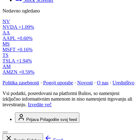
Stock Screener
Nedavno ogledano
NV
NVDA
+1.09%
AA
AAPL
+0.60%
MS
MSFT
+0.16%
TS
TSLA
+1.94%
AM
AMZN
+0.59%
Politika zasebnosti
·
Pogoji uporabe
·
Novosti
·
O nas
·
Uredništvo
Vsi podatki, posredovani na platformi Bulios, so namenjeni
izključno informativnim namenom in niso namenjeni trgovanju ali
investiranju.
Izvedite več
Prijava
Prilagodite svoj feed