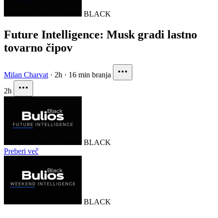
BLACK
Future Intelligence: Musk gradi lastno
tovarno čipov
Milan Charvat
·
2h
·
16 min branja
2h
BLACK
Preberi več
BLACK