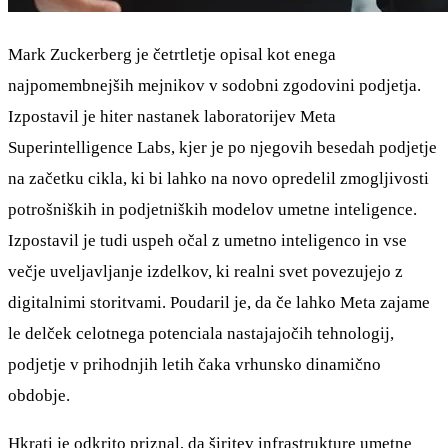
Mark Zuckerberg je četrtletje opisal kot enega
najpomembnejših mejnikov v sodobni zgodovini podjetja.
Izpostavil je hiter nastanek laboratorijev Meta
Superintelligence Labs, kjer je po njegovih besedah podjetje
na začetku cikla, ki bi lahko na novo opredelil zmogljivosti
potrošniških in podjetniških modelov umetne inteligence.
Izpostavil je tudi uspeh očal z umetno inteligenco in vse
večje uveljavljanje izdelkov, ki realni svet povezujejo z
digitalnimi storitvami. Poudaril je, da če lahko Meta zajame
le delček celotnega potenciala nastajajočih tehnologij,
podjetje v prihodnjih letih čaka vrhunsko dinamično
obdobje.
Hkrati je odkrito priznal, da širitev infrastrukture umetne