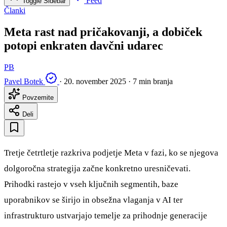
Feed
Toggle Sidebar
Članki
Meta rast nad pričakovanji, a dobiček
potopi enkraten davčni udarec
PB
Pavel Botek
·
20. november 2025
·
7 min branja
Povzemite
Deli
Tretje četrtletje razkriva podjetje Meta v fazi, ko se njegova
dolgoročna strategija začne konkretno uresničevati.
Prihodki rastejo v vseh ključnih segmentih, baze
uporabnikov se širijo in obsežna vlaganja v AI ter
infrastrukturo ustvarjajo temelje za prihodnje generacije