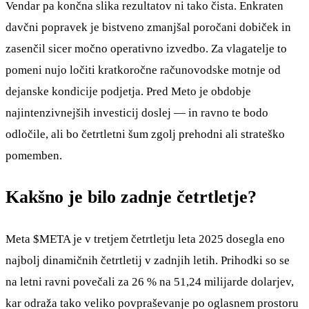
Vendar pa končna slika rezultatov ni tako čista. Enkraten
davčni popravek je bistveno zmanjšal poročani dobiček in
zasenčil sicer močno operativno izvedbo. Za vlagatelje to
pomeni nujo ločiti kratkoročne računovodske motnje od
dejanske kondicije podjetja. Pred Meto je obdobje
najintenzivnejših investicij doslej — in ravno te bodo
odločile, ali bo četrtletni šum zgolj prehodni ali strateško
pomemben.
Kakšno je bilo zadnje četrtletje?
Meta
$META
je v tretjem četrtletju leta 2025 dosegla eno
najbolj dinamičnih četrtletij v zadnjih letih. Prihodki so se
na letni ravni povečali za 26 % na 51,24 milijarde dolarjev,
kar odraža tako veliko povpraševanje po oglasnem prostoru