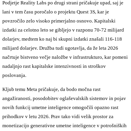
Podjetje Reality Labs po drugi strani pričakuje upad, saj je
lani v tem času poročalo o projektu Quest 3S, kar je
povzročilo zelo visoko primerjalno osnovo. Kapitalski
izdatki za celotno leto se gibljejo v razponu 70-72 milijard
dolarjev, medtem ko naj bi skupni izdatki znašali 116-118
milijard dolarjev. Družba tudi ugotavlja, da že leta 2026
načrtuje bistveno večje naložbe v infrastrukturo, kar pomeni
nadaljnjo rast kapitalske intenzivnosti in stroškov
poslovanja.
Kljub temu Meta pričakuje, da bodo močna rast
angažiranosti, posodobitev oglaševalskih sistemov in pojav
novih funkcij umetne inteligence omogočili opazno rast
prihodkov v letu 2026. Prav tako vidi velik prostor za
monetizacijo generativne umetne inteligence v potrošniških