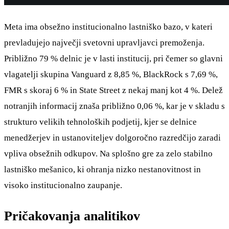
Meta ima obsežno institucionalno lastniško bazo, v kateri
prevladujejo največji svetovni upravljavci premoženja.
Približno 79 % delnic je v lasti institucij, pri čemer so glavni
vlagatelji skupina Vanguard z 8,85 %, BlackRock s 7,69 %,
FMR s skoraj 6 % in State Street z nekaj manj kot 4 %. Delež
notranjih informacij znaša približno 0,06 %, kar je v skladu s
strukturo velikih tehnoloških podjetij, kjer se delnice
menedžerjev in ustanoviteljev dolgoročno razredčijo zaradi
vpliva obsežnih odkupov. Na splošno gre za zelo stabilno
lastniško mešanico, ki ohranja nizko nestanovitnost in
visoko institucionalno zaupanje.
Pričakovanja analitikov