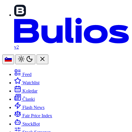
v2
Feed
Watchlist
Koledar
Članki
Flash News
Fair Price Index
StockBot