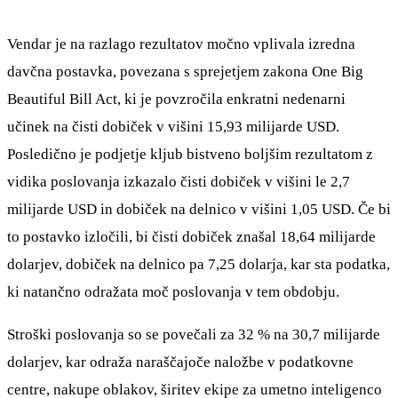
Vendar je na razlago rezultatov močno vplivala izredna
davčna postavka, povezana s sprejetjem zakona One Big
Beautiful Bill Act, ki je povzročila enkratni nedenarni
učinek na čisti dobiček v višini 15,93 milijarde USD.
Posledično je podjetje kljub bistveno boljšim rezultatom z
vidika poslovanja izkazalo čisti dobiček v višini le 2,7
milijarde USD in dobiček na delnico v višini 1,05 USD. Če bi
to postavko izločili, bi čisti dobiček znašal 18,64 milijarde
dolarjev, dobiček na delnico pa 7,25 dolarja, kar sta podatka,
ki natančno odražata moč poslovanja v tem obdobju.
Stroški poslovanja so se povečali za 32 % na 30,7 milijarde
dolarjev, kar odraža naraščajoče naložbe v podatkovne
centre, nakupe oblakov, širitev ekipe za umetno inteligenco