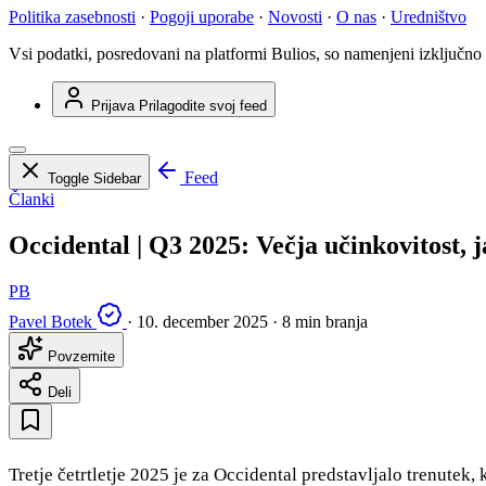
Politika zasebnosti
·
Pogoji uporabe
·
Novosti
·
O nas
·
Uredništvo
Vsi podatki, posredovani na platformi Bulios, so namenjeni izključno
Prijava
Prilagodite svoj feed
Feed
Toggle Sidebar
Članki
Occidental | Q3 2025: Večja učinkovitost, j
PB
Pavel Botek
·
10. december 2025
·
8 min branja
Povzemite
Deli
Tretje četrtletje 2025 je za Occidental predstavljalo trenutek,