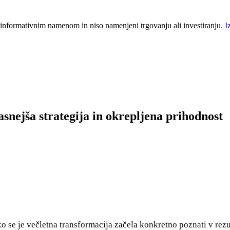
 informativnim namenom in niso namenjeni trgovanju ali investiranju.
I
asnejša strategija in okrepljena prihodnost
 ko se je večletna transformacija začela konkretno poznati v rezul