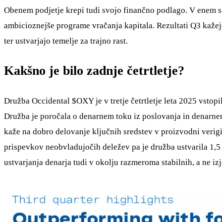
Obenem podjetje krepi tudi svojo finančno podlago. V enem sam
ambicioznejše programe vračanja kapitala. Rezultati Q3 kažejo
ter ustvarjajo temelje za trajno rast.
Kakšno je bilo zadnje četrtletje?
Družba Occidental
$OXY
je v tretje četrtletje leta 2025 vsto
Družba je poročala o denarnem toku iz poslovanja in denarnem
kaže na dobro delovanje ključnih sredstev v proizvodni verigi 
prispevkov neobvladujočih deležev pa je družba ustvarila 1,5
ustvarjanja denarja tudi v okolju razmeroma stabilnih, a ne i