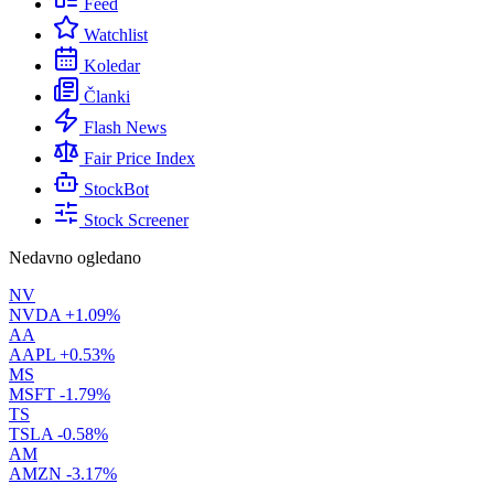
Feed
Watchlist
Koledar
Članki
Flash News
Fair Price Index
StockBot
Stock Screener
Nedavno ogledano
NV
NVDA
+1.09%
AA
AAPL
+0.53%
MS
MSFT
-1.79%
TS
TSLA
-0.58%
AM
AMZN
-3.17%