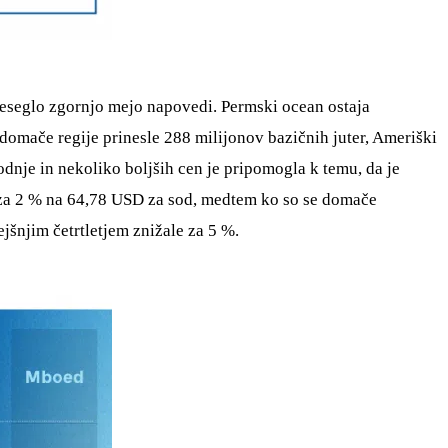
preseglo zgornjo mejo napovedi. Permski ocean ostaja
domače regije prinesle 288 milijonov bazičnih juter, Ameriški
dnje in nekoliko boljših cen je pripomogla k temu, da je
le za 2 % na 64,78 USD za sod, medtem ko so se domače
jšnjim četrtletjem znižale za 5 %.