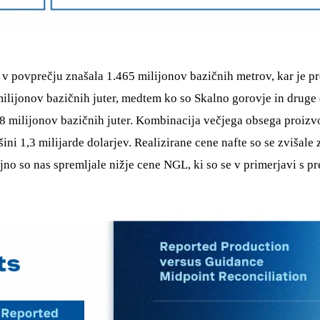
e v povprečju znašala 1.465 milijonov bazičnih metrov, kar je 
ilijonov bazičnih juter, medtem ko so Skalno gorovje in druge 
8 milijonov bazičnih juter. Kombinacija večjega obsega proizvo
šini 1,3 milijarde dolarjev. Realizirane cene nafte so se zviša
no so nas spremljale nižje cene NGL, ki so se v primerjavi s pre