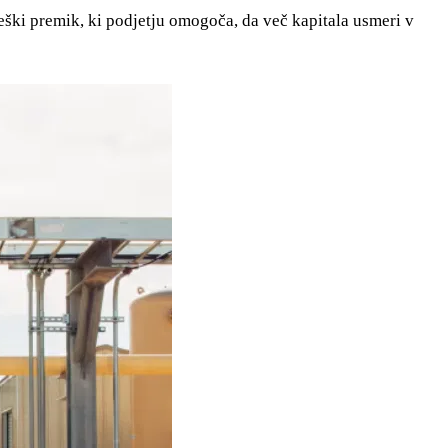
eški premik, ki podjetju omogoča, da več kapitala usmeri v