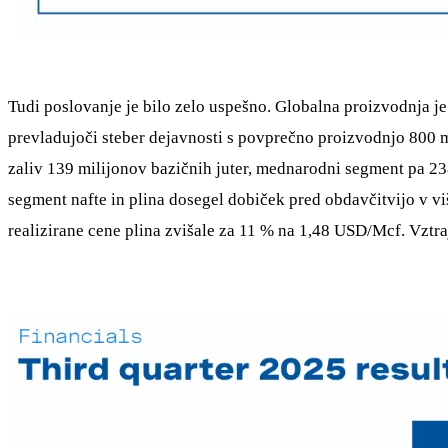
Tudi poslovanje je bilo zelo uspešno. Globalna proizvodnja j
prevladujoči steber dejavnosti s povprečno proizvodnjo 800 m
zaliv 139 milijonov bazičnih juter, mednarodni segment pa 23
segment nafte in plina dosegel dobiček pred obdavčitvijo v vi
realizirane cene plina zvišale za 11 % na 1,48 USD/Mcf. Vztraj