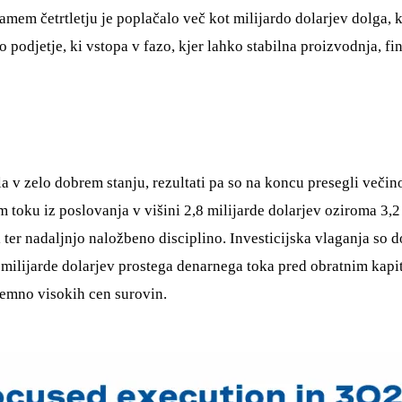
em četrtletju je poplačalo več kot milijardo dolarjev dolga, k
 podjetje, ki vstopa v fazo, kjer lahko stabilna proizvodnja, fi
pila v zelo dobrem stanju, rezultati pa so na koncu presegli veči
 toku iz poslovanja v višini 2,8 milijarde dolarjev oziroma 3,
ter nadaljnjo naložbeno disciplino. Investicijska vlaganja so do
 milijarde dolarjev prostega denarnega toka pred obratnim kapi
zjemno visokih cen surovin.