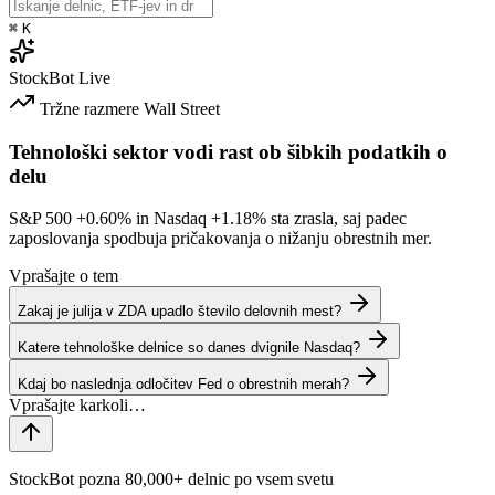
⌘
K
StockBot
Live
Tržne razmere
Wall Street
Tehnološki sektor vodi rast ob šibkih podatkih o
delu
S&P 500
+0.60%
in Nasdaq
+1.18%
sta zrasla, saj padec
zaposlovanja spodbuja pričakovanja o nižanju obrestnih mer.
Vprašajte o tem
Zakaj je julija v ZDA upadlo število delovnih mest?
Katere tehnološke delnice so danes dvignile Nasdaq?
Kdaj bo naslednja odločitev Fed o obrestnih merah?
StockBot pozna 80,000+ delnic po vsem svetu