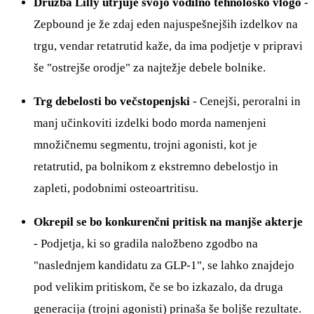
Družba Lilly utrjuje svojo vodilno tehnološko vlogo
-
Zepbound je že zdaj eden najuspešnejših izdelkov na
trgu, vendar retatrutid kaže, da ima podjetje v pripravi
še "ostrejše orodje" za najtežje debele bolnike.
Trg debelosti bo večstopenjski
- Cenejši, peroralni in
manj učinkoviti izdelki bodo morda namenjeni
množičnemu segmentu, trojni agonisti, kot je
retatrutid, pa bolnikom z ekstremno debelostjo in
zapleti, podobnimi osteoartritisu.
Okrepil se bo konkurenčni pritisk na manjše akterje
- Podjetja, ki so gradila naložbeno zgodbo na
"naslednjem kandidatu za GLP-1", se lahko znajdejo
pod velikim pritiskom, če se bo izkazalo, da druga
generacija (trojni agonisti) prinaša še boljše rezultate.