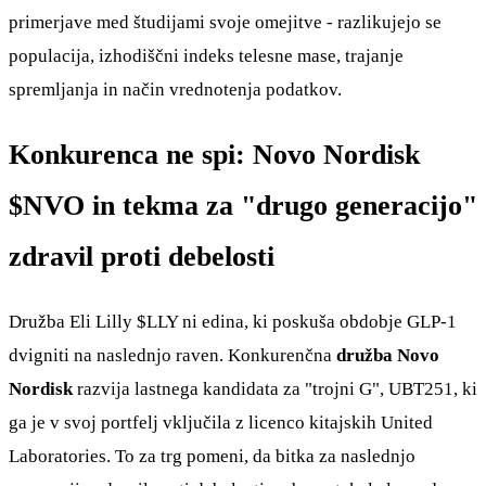
primerjave med študijami svoje omejitve - razlikujejo se
populacija, izhodiščni indeks telesne mase, trajanje
spremljanja in način vrednotenja podatkov.
Konkurenca ne spi: Novo Nordisk
$NVO
in tekma za "drugo generacijo"
zdravil proti debelosti
Družba Eli Lilly
$LLY
ni edina, ki poskuša obdobje GLP-1
dvigniti na naslednjo raven. Konkurenčna
družba Novo
Nordisk
razvija lastnega kandidata za "trojni G", UBT251, ki
ga je v svoj portfelj vključila z licenco kitajskih United
Laboratories. To za trg pomeni, da bitka za naslednjo