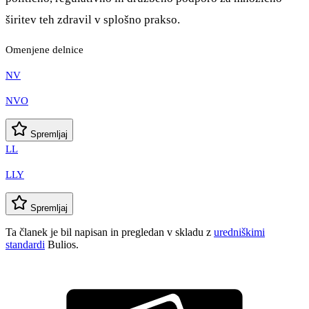
širitev teh zdravil v splošno prakso.
Omenjene delnice
NV
NVO
Spremljaj
LL
LLY
Spremljaj
Ta članek je bil napisan in pregledan v skladu z
uredniškimi
standardi
Bulios.