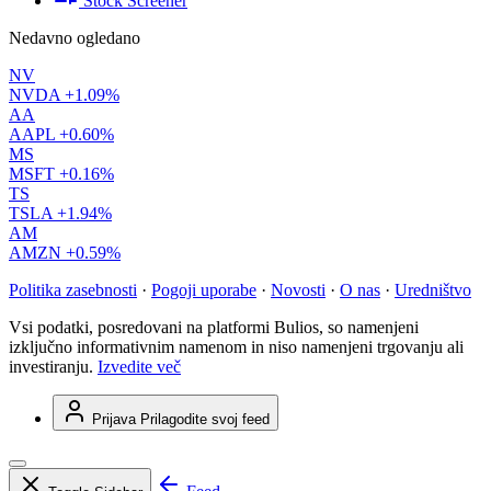
Stock Screener
Nedavno ogledano
NV
NVDA
+1.09%
AA
AAPL
+0.60%
MS
MSFT
+0.16%
TS
TSLA
+1.94%
AM
AMZN
+0.59%
Politika zasebnosti
·
Pogoji uporabe
·
Novosti
·
O nas
·
Uredništvo
Vsi podatki, posredovani na platformi Bulios, so namenjeni
izključno informativnim namenom in niso namenjeni trgovanju ali
investiranju.
Izvedite več
Prijava
Prilagodite svoj feed