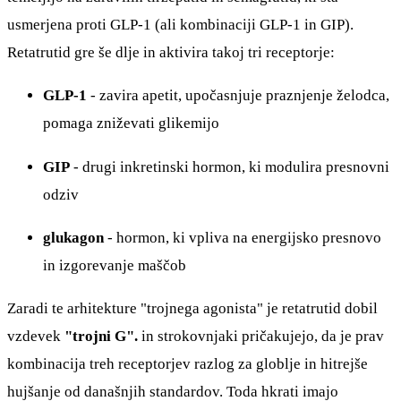
usmerjena proti GLP-1 (ali kombinaciji GLP-1 in GIP).
Retatrutid gre še dlje in aktivira takoj tri receptorje:
GLP-1
- zavira apetit, upočasnjuje praznjenje želodca,
pomaga zniževati glikemijo
GIP
- drugi inkretinski hormon, ki modulira presnovni
odziv
glukagon
- hormon, ki vpliva na energijsko presnovo
in izgorevanje maščob
Zaradi te arhitekture "trojnega agonista" je retatrutid dobil
vzdevek
"trojni G".
in strokovnjaki pričakujejo, da je prav
kombinacija treh receptorjev razlog za globlje in hitrejše
hujšanje od današnjih standardov. Toda hkrati imajo