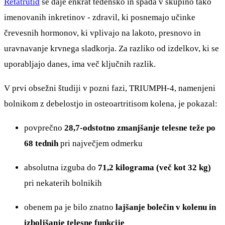
Retatrutid
se daje enkrat tedensko in spada v skupino tako
imenovanih inkretinov - zdravil, ki posnemajo učinke
črevesnih hormonov, ki vplivajo na lakoto, presnovo in
uravnavanje krvnega sladkorja. Za razliko od izdelkov, ki se
uporabljajo danes, ima več ključnih razlik.
V prvi obsežni študiji v pozni fazi, TRIUMPH-4, namenjeni
bolnikom z debelostjo in osteoartritisom kolena, je pokazal:
povprečno
28,7-odstotno zmanjšanje telesne teže po
68 tednih
pri največjem odmerku
absolutna izguba do
71,2 kilograma (več kot 32 kg)
pri nekaterih bolnikih
obenem pa je bilo znatno
lajšanje bolečin v kolenu in
izboljšanje telesne funkcije