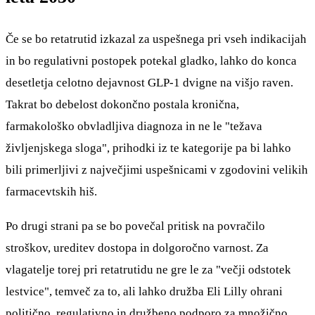
Če se bo retatrutid izkazal za uspešnega pri vseh indikacijah
in bo regulativni postopek potekal gladko, lahko do konca
desetletja celotno dejavnost GLP-1 dvigne na višjo raven.
Takrat bo debelost dokončno postala kronična,
farmakološko obvladljiva diagnoza in ne le "težava
življenjskega sloga", prihodki iz te kategorije pa bi lahko
bili primerljivi z največjimi uspešnicami v zgodovini velikih
farmacevtskih hiš.
Po drugi strani pa se bo povečal pritisk na povračilo
stroškov, ureditev dostopa in dolgoročno varnost. Za
vlagatelje torej pri retatrutidu ne gre le za "večji odstotek
lestvice", temveč za to, ali lahko družba Eli Lilly ohrani
politično, regulativno in družbeno podporo za množično