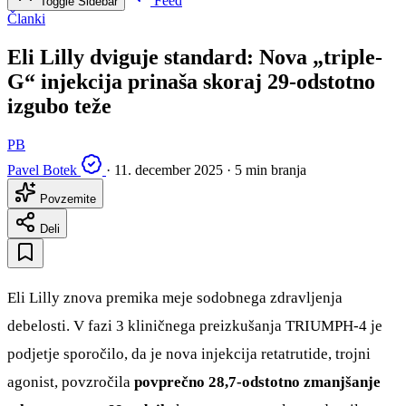
Feed
Toggle Sidebar
Članki
Eli Lilly dviguje standard: Nova „triple-
G“ injekcija prinaša skoraj 29-odstotno
izgubo teže
PB
Pavel Botek
·
11. december 2025
·
5 min branja
Povzemite
Deli
Eli Lilly znova premika meje sodobnega zdravljenja
debelosti. V fazi 3 kliničnega preizkušanja TRIUMPH-4 je
podjetje sporočilo, da je nova injekcija retatrutide, trojni
agonist, povzročila
povprečno 28,7-odstotno zmanjšanje