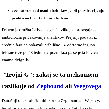
več kot
eden od osmih bolnikov je bil po zdravljenju
praktično brez bolečin v kolenu
Pri tem je družba Lilly dosegla številke, ki presegajo celo
ambiciozna pričakovanja analitikov. Prejšnji podatki iz
srednje faze so pokazali približno 24-odstotno izgubo
telesne teže po 48 tednih, v pozni fazi pa se je ta letvica
znatno dvignila.
"Trojni G": zakaj se ta mehanizem
razlikuje od
Zepbound
ali
Wegovega
Današnji obezitološki hiti, kot sta Zepbound ali Wegovy,
temeljijo na zdravilih tirzepatid in semaglutid, ki sta