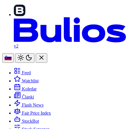
v2
Feed
Watchlist
Koledar
Članki
Flash News
Fair Price Index
StockBot