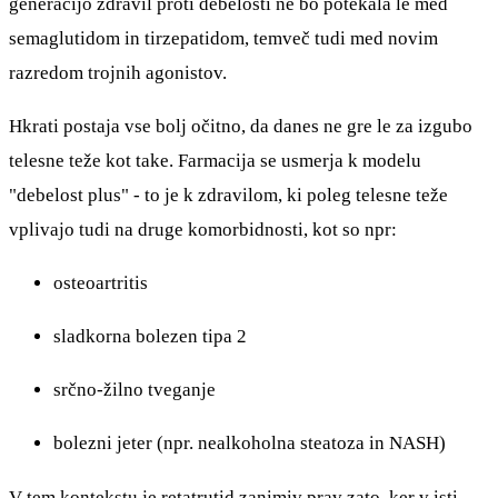
generacijo zdravil proti debelosti ne bo potekala le med
semaglutidom in tirzepatidom, temveč tudi med novim
razredom trojnih agonistov.
Hkrati postaja vse bolj očitno, da danes ne gre le za izgubo
telesne teže kot take. Farmacija se usmerja k modelu
"debelost plus" - to je k zdravilom, ki poleg telesne teže
vplivajo tudi na druge komorbidnosti, kot so npr:
osteoartritis
sladkorna bolezen tipa 2
srčno-žilno tveganje
bolezni jeter (npr. nealkoholna steatoza in NASH)
V tem kontekstu je retatrutid zanimiv prav zato, ker v isti