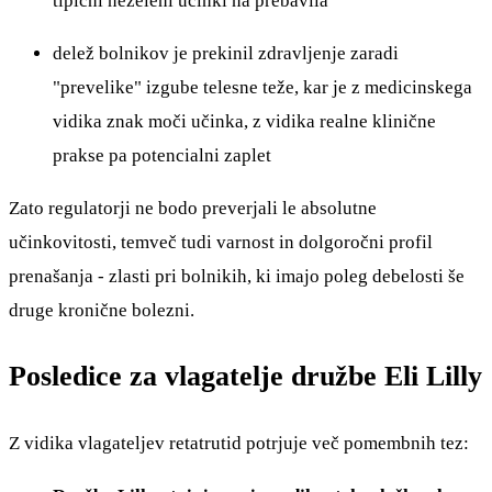
tipični neželeni učinki na prebavila
delež bolnikov je prekinil zdravljenje zaradi
"prevelike" izgube telesne teže, kar je z medicinskega
vidika znak moči učinka, z vidika realne klinične
prakse pa potencialni zaplet
Zato regulatorji ne bodo preverjali le absolutne
učinkovitosti, temveč tudi varnost in dolgoročni profil
prenašanja - zlasti pri bolnikih, ki imajo poleg debelosti še
druge kronične bolezni.
Posledice za vlagatelje družbe Eli Lilly
Z vidika vlagateljev retatrutid potrjuje več pomembnih tez: