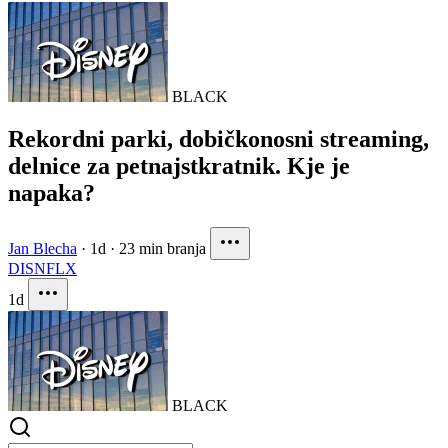
BLACK
Rekordni parki, dobičkonosni streaming,
delnice za petnajstkratnik. Kje je
napaka?
Jan Blecha
·
1d
·
23 min branja
DIS
NFLX
1d
BLACK