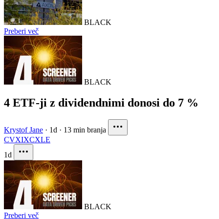
BLACK
Preberi več
BLACK
4 ETF-ji z dividendnimi donosi do 7 %
Krystof Jane
·
1d
·
13 min branja
CVX
IXC
XLE
1d
BLACK
Preberi več