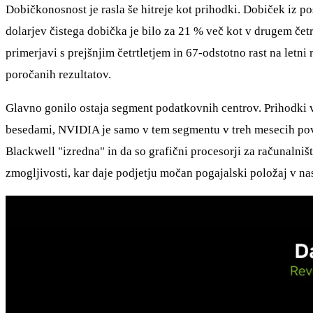
Dobičkonosnost je rasla še hitreje kot prihodki. Dobiček iz pos
dolarjev čistega dobička je bilo za 21 % več kot v drugem četrt
primerjavi s prejšnjim četrtletjem in 67-odstotno rast na let
poročanih rezultatov.
Glavno gonilo ostaja segment podatkovnih centrov. Prihodki v v
besedami, NVIDIA je samo v tem segmentu v treh mesecih poveč
Blackwell "izredna" in da so grafični procesorji za računalni
zmogljivosti, kar daje podjetju močan pogajalski položaj v nasl