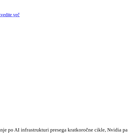
zvedite več
anje po AI infrastrukturi presega kratkoročne cikle, Nvidia pa