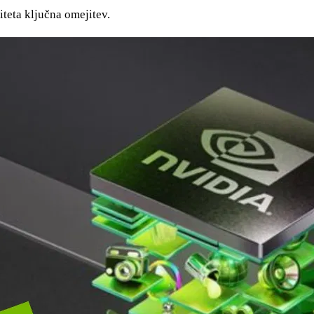
iteta ključna omejitev.