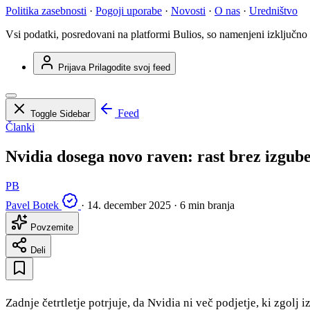
Politika zasebnosti
·
Pogoji uporabe
·
Novosti
·
O nas
·
Uredništvo
Vsi podatki, posredovani na platformi Bulios, so namenjeni izključno
Prijava
Prilagodite svoj feed
Feed
Toggle Sidebar
Članki
Nvidia dosega novo raven: rast brez izgube
PB
Pavel Botek
·
14. december 2025
·
6 min branja
Povzemite
Deli
Zadnje četrtletje potrjuje, da Nvidia ni več podjetje, ki zgolj