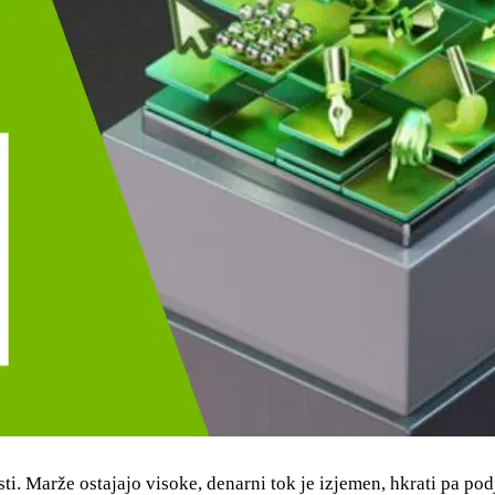
ti. Marže ostajajo visoke, denarni tok je izjemen, hkrati pa po