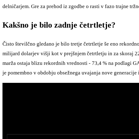
delničarjem. Gre za prehod iz zgodbe o rasti v fazo trajne tržn
Kakšno je bilo zadnje četrtletje?
Čisto številčno gledano je bilo tretje četrtletje še eno rekordn
milijard dolarjev višji kot v prejšnjem četrtletju in za skoraj 
marža ostaja blizu rekordnih vrednosti - 73,4 % na podlagi GA
je pomembno v obdobju obsežnega uvajanja nove generacije 