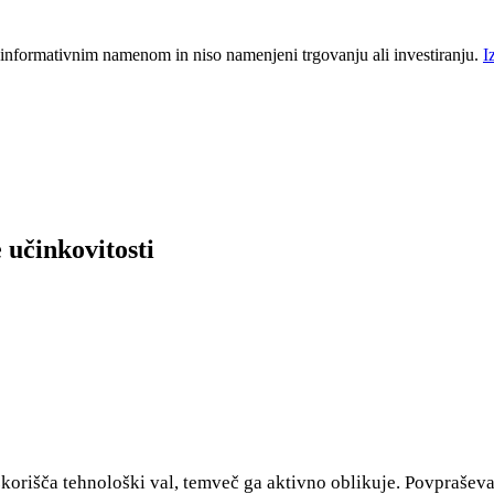
 informativnim namenom in niso namenjeni trgovanju ali investiranju.
I
 učinkovitosti
 izkorišča tehnološki val, temveč ga aktivno oblikuje. Povprašev