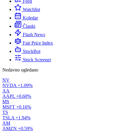
Feed
Watchlist
Koledar
Članki
Flash News
Fair Price Index
StockBot
Stock Screener
Nedavno ogledano
NV
NVDA
+1.09%
AA
AAPL
+0.60%
MS
MSFT
+0.16%
TS
TSLA
+1.94%
AM
AMZN
+0.59%