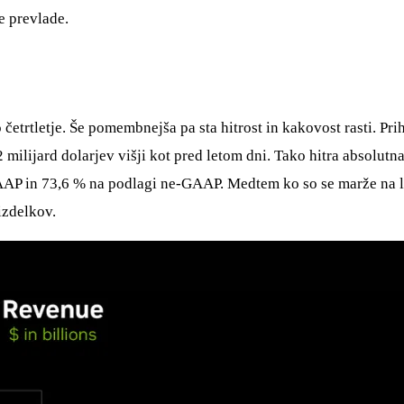
e prevlade.
o četrtletje. Še pomembnejša pa sta hitrost in kakovost rasti. Pri
22 milijard dolarjev višji kot pred letom dni. Tako hitra absolutn
AP in 73,6 % na podlagi ne-GAAP. Medtem ko so se marže na letn
izdelkov.