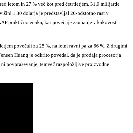
red letom in 27 % več kot pred četrtletjem. 31,9 milijarde
išini 1,30 dolarja je predstavljal 20-odstotno rast v
-GAAP praktično enaka, kar povečuje zaupanje v kakovost
letjem povečali za 25 %, na letni ravni pa za 66 %. Z drugimi
Jensen Huang je odkrito povedal, da je prodaja procesorja
ti ni povpraševanje, temveč razpoložljive proizvodne