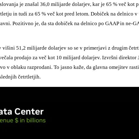
lovanja je znašal 36,0 milijarde dolarjev, kar je 65 % več kot p
letju in tudi za 65 % več kot pred letom. Dobiček na delnico v v
ni ravni. Pozitivno je, da sta dobiček na delnico po GAAP in ne
išini 51,2 milijarde dolarjev so se v primerjavi z drugim četrt
ala prodajo za več kot 10 milijard dolarjev. Izvršni direktor 
štvo v oblaku razprodani. To jasno kaže, da glavna omejitev ras
ednjih četrtletjih.